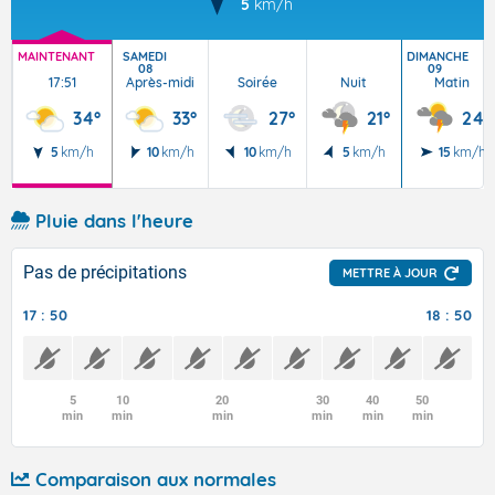
5
km/h
MAINTENANT
SAMEDI
DIMANCHE
08
09
17:51
Après-midi
Soirée
Nuit
Matin
34°
33°
27°
21°
24°
5
km/h
10
km/h
10
km/h
5
km/h
15
km/h
Pluie dans l'heure
Pas de précipitations
METTRE À JOUR
17 : 50
18 : 50
5
10
20
30
40
50
min
min
min
min
min
min
Comparaison aux normales