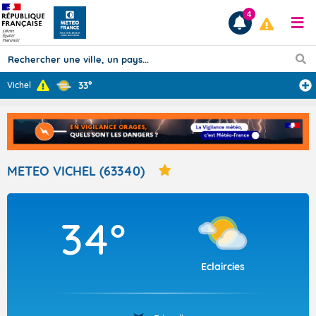
4
33°
Vichel
Prévisions
TOUS LES RÉSULTATS
METEO VICHEL (63340)
Articles
34°
Eclaircies