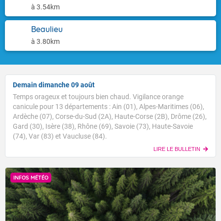
à 3.54km
Beaulieu
à 3.80km
Demain dimanche 09 août
Temps orageux et toujours bien chaud. Vigilance orange
canicule pour 13 départements : Ain (01), Alpes-Maritimes (06),
Ardèche (07), Corse-du-Sud (2A), Haute-Corse (2B), Drôme (26),
Gard (30), Isère (38), Rhône (69), Savoie (73), Haute-Savoie
(74), Var (83) et Vaucluse (84).
LIRE LE BULLETIN
INFOS MÉTÉO