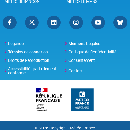
METEO BESANCON
METEO LE MANS
Légende
Mentions Légales
Témoins de connexion
Politique de Confidentialité
Droits de Reproduction
Consentement
Accessibilité : partiellement
Contact
conforme
© 2026 Copyright -
Météo-France