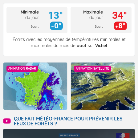
Minimale
Maximale
13°
34°
du jour
du jour
0°
8°
Ecart
Ecart
Écarts avec les moyennes de températures minimales et
maximales du mois de
août
sur
Vichel
ANIMATION RADAR
ANIMATION SATELLITE
QUE FAIT MÉTÉO-FRANCE POUR PRÉVENIR LES
FEUX DE FORÊTS ?