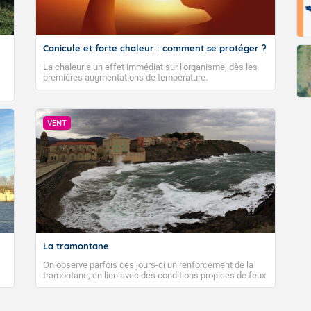
Canicule et forte chaleur : comment se protéger ?
La chaleur a un effet immédiat sur l’organisme, dès les
premières augmentations de température.
VENT
La tramontane
On observe parfois ces jours-ci un renforcement de la
tramontane, en lien avec des conditions propices de feux
de forêt. Mais qu'est-ce que la tramontane ? Quelles sont
ses caractéristiques ? La tramontane est un vent
turbulent soufflant de secteur nord-ouest à nord, ou ouest