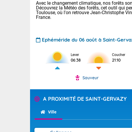
Avec le changement climatique, nos forêts sont
Découvrez la Météo des forêts, cet outil qui pe
Toulouse, où l'on retrouve Jean-Christophe Vi
France.
Ephéméride du 06 août à Saint-Gerva
Lever
Coucher
Voici les tem
06:38
21:10
22/13 Paris :
Clermont-Fd :
Limoges : 27/
Sauveur
Lille : 24/12
TENDANCE P
Demain vendr
Pour la sema
A PROXIMITÉ DE SAINT-GERVAZY
Calme, enso
Cette semain
temps devrait 
Ville
La journée s'
territoire. O
Tendance des
2026 :
pyrénnéennes, 
alors que la 