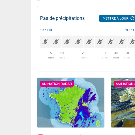
Pas de précipitations
METTRE À JOUR
19 : 00
20 : 
5
10
20
30
40
50
min
min
min
min
min
min
ANIMATION RADAR
ANIMATION 