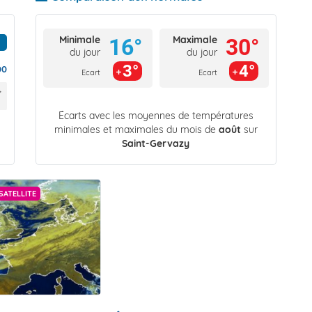
Minimale
Maximale
16°
30°
du jour
du jour
3°
4°
00
Ecart
Ecart
Écarts avec les moyennes de températures
minimales et maximales du mois de
août
sur
Saint-Gervazy
SATELLITE