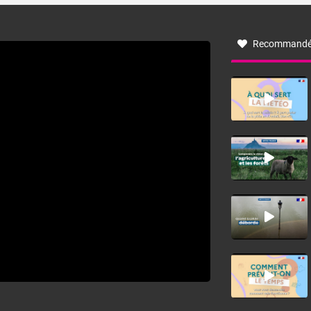
à nord-ouest, dans un secteur qui part du Roussillon à la
vallée de l’Aude et à l’ouest de l’Hérault. L’étymologie de
ce vent vient du latin trasmontanus, signifiant au-delà des
monts, en allusion aux régions montagneuses d’où
Recommandé
provient ce vent.