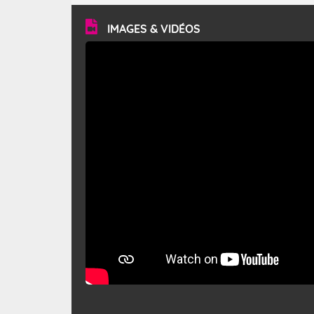
vitesse moyenne de 50 km/h et atteindre 80 à 100 km/h
en rafales, parfois davantage. Il parcourt la basse vallée
du Rhône et la Provence et envahit le littoral
IMAGES & VIDÉOS
méditerranéen à partir de la Camargue.