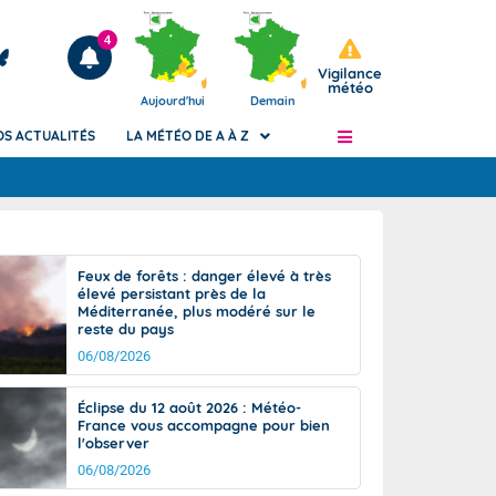
4
Vigilance
météo
Aujourd'hui
Demain
OS ACTUALITÉS
LA MÉTÉO DE A À Z
Articles
ngers
Feux de forêts : danger élevé à très
Phénomènes dangereux de J+2 à J+7
élevé persistant près de la
civile
Méditerranée, plus modéré sur le
Avertissement pluies intenses à l'échelle
reste du pays
des communes (Apic)
és
06/08/2026
Bulletins Marine
ateur de
Bulletins d'estimation du risque
Éclipse du 12 août 2026 : Météo-
d'avalanche
France vous accompagne pour bien
-pompier
l'observer
Météo des forêts
06/08/2026
Vigicrues