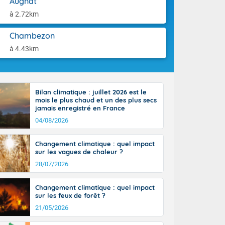
Augnat
aison.
ttoral l'après-
à 2.72km
n général, 14
r
Chambezon
sse, il fait
ouvent 30 à 35
à 4.43km
Bilan climatique : juillet 2026 est le
mois le plus chaud et un des plus secs
jamais enregistré en France
04/08/2026
Changement climatique : quel impact
sur les vagues de chaleur ?
28/07/2026
Changement climatique : quel impact
sur les feux de forêt ?
21/05/2026