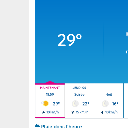
Wallis e
Grand fr
29°
MAINTENANT
JEUDI 06
18:59
Soirée
Nuit
29°
22°
16°
10
km/h
15
km/h
10
km/h
Pluie dans l'heure