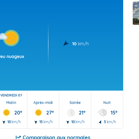
t Futuna
oid
10
km/h
Peu nuageux
VENDREDI 07
Matin
Après-midi
Soirée
Nuit
20°
27°
21°
15°
10
km/h
15
km/h
10
km/h
5
km/h
Comparaison aux normales