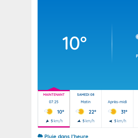
Wallis e
Grand fr
10°
MAINTENANT
SAMEDI 08
07:25
Matin
Après-midi
10°
22°
31°
5
km/h
5
km/h
5
km/h
Pluie dans l'heure