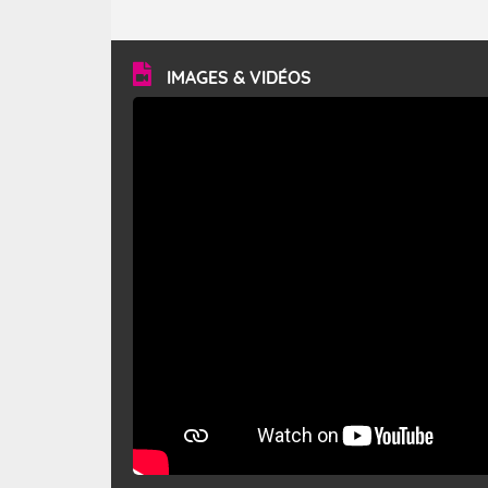
caractéristiques ? Le mistral est un vent régional,
turbulent et généralement sec, pouvant souffler à une
vitesse moyenne de 50 km/h et atteindre 80 à 100 km/h
en rafales, parfois davantage. Il parcourt la basse vallée
du Rhône et la Provence et envahit le littoral
IMAGES & VIDÉOS
méditerranéen à partir de la Camargue.