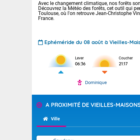
Avec le changement climatique, nos forêts sont
Découvrez la Météo des forêts, cet outil qui pe
Toulouse, où l'on retrouve Jean-Christophe Vi
France.
Ephéméride du 08 août à Vieilles-Mai
Voici les tem
Lever
Coucher
06:36
21:17
: 13/28 Paris
Clermont-Fd :
Limoges : 19/
Dominique
Lille : 14/29
TENDANCE P
Aujourd'hui 
Pour la sema
A PROXIMITÉ DE VIEILLES-MAISO
Très chaud
départemen
Au niveau du 
températures 
Maritimes 
Ville
(26), Gard 
Tendance des
(83), et Vau
2026 :