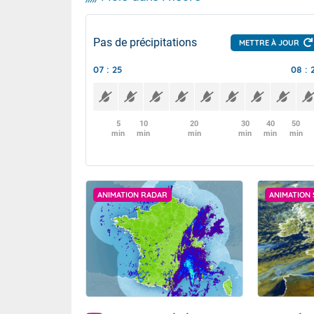
Pas de précipitations
METTRE À JOUR
07 : 25
08 : 
5
10
20
30
40
50
min
min
min
min
min
min
ANIMATION RADAR
ANIMATION 