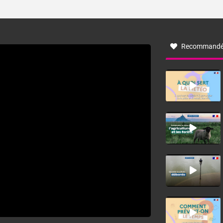
ses caractéristiques ? La tramontane est un vent
turbulent soufflant de secteur nord-ouest à nord, ou ouest
à nord-ouest, dans un secteur qui part du Roussillon à la
vallée de l’Aude et à l’ouest de l’Hérault. L’étymologie de
ce vent vient du latin trasmontanus, signifiant au-delà des
monts, en allusion aux régions montagneuses d’où
Recommandé
provient ce vent.