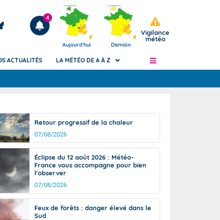
4
Vigilance
météo
Aujourd'hui
Demain
OS ACTUALITÉS
LA MÉTÉO DE A À Z
Articles
ngers
Retour progressif de la chaleur
Phénomènes dangereux de J+2 à J+7
07/08/2026
civile
Avertissement pluies intenses à l'échelle
des communes (Apic)
és
Éclipse du 12 août 2026 : Météo-
Bulletins Marine
France vous accompagne pour bien
l'observer
ateur de
Bulletins d'estimation du risque
d'avalanche
07/08/2026
-pompier
Météo des forêts
Feux de forêts : danger élevé dans le
Vigicrues
Sud