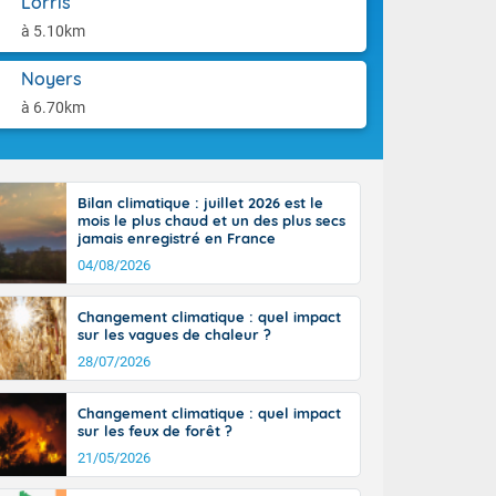
Lorris
-France jusque
aison.
ue sur la Corse
à 5.10km
 beauté le
chaine des
Noyers
r moments. En
à 6.70km
gagne en
artie d'après-
de nuit
ces orages,
Bilan climatique : juillet 2026 est le
u jour, le
mois le plus chaud et un des plus secs
lus au sud,
jamais enregistré en France
en hausse, en
04/08/2026
 quasi-
pays et même
Changement climatique : quel impact
sur les vagues de chaleur ?
28/07/2026
Changement climatique : quel impact
sur les feux de forêt ?
21/05/2026