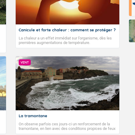
Canicule et forte chaleur : comment se protéger ?
La chaleur a un effet immédiat sur l’organisme, dès les
premières augmentations de température.
VENT
La tramontane
On observe parfois ces jours-ci un renforcement de la
tramontane, en lien avec des conditions propices de feux
de forêt. Mais qu'est-ce que la tramontane ? Quelles sont