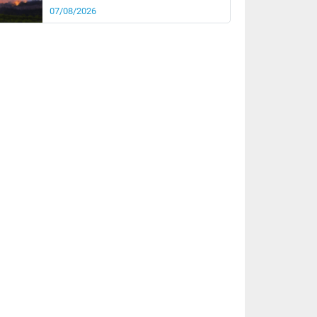
07/08/2026
rée
Nuit
25°
20°
km/h
5
km/h