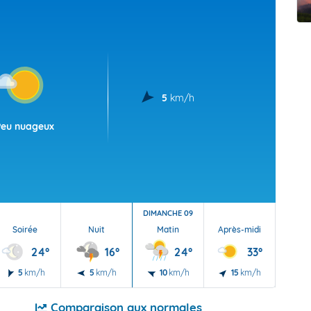
t Futuna
oid
5
km/h
Peu nuageux
DIMANCHE 09
Soirée
Nuit
Matin
Après-midi
Soi
24°
16°
24°
33°
5
km/h
5
km/h
10
km/h
15
km/h
10
Comparaison aux normales