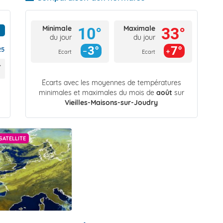
Minimale
Maximale
10°
33°
du jour
du jour
3°
7°
25
Ecart
Ecart
Écarts avec les moyennes de températures
minimales et maximales du mois de
août
sur
Vieilles-Maisons-sur-Joudry
SATELLITE