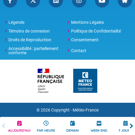
Légende
Mentions Légales
Témoins de connexion
Politique de Confidentialité
Droits de Reproduction
Consentement
Accessibilité : partiellement
Contact
conforme
© 2026 Copyright -
Météo-France
AUJOURD'HUI
PAR HEURE
DEMAIN
WEEK-END
7 JOURS