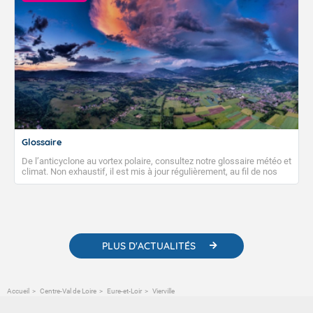
Glossaire
De l’anticyclone au vortex polaire, consultez notre glossaire météo et
climat. Non exhaustif, il est mis à jour régulièrement, au fil de nos
publications. Vous y trouverez également des liens utiles vers nos
contenus pédagogiques concernant les phénomènes
météorologiques et des informations scientifiques sur le
changement climatique.
PLUS D'ACTUALITÉS
Accueil
Centre-Val de Loire
Eure-et-Loir
Vierville