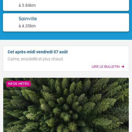
à 3.84km
Sainville
à 4.35km
Cet après-midi vendredi 07 août
Calme, ensoleillé et plus chaud.
LIRE LE BULLETIN
INFOS MÉTÉO