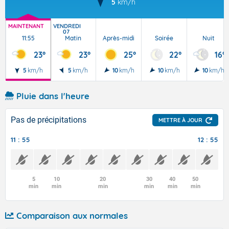
5
km/h
MAINTENANT
VENDREDI
07
11:55
Matin
Après-midi
Soirée
Nuit
23°
23°
25°
22°
16°
5
km/h
5
km/h
10
km/h
10
km/h
10
km/h
Pluie dans l'heure
Pas de précipitations
METTRE À JOUR
11 : 55
12 : 55
5
10
20
30
40
50
min
min
min
min
min
min
Comparaison aux normales