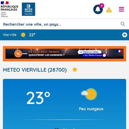
4
22°
Vierville
Prévisions
TOUS LES RÉSULTATS
METEO VIERVILLE (28700)
Articles
23°
Peu nuageux