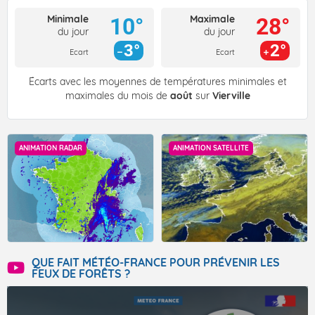
Minimale
Maximale
10°
28°
du jour
du jour
3°
2°
Ecart
Ecart
Écarts avec les moyennes de températures minimales et
maximales du mois de
août
sur
Vierville
ANIMATION RADAR
ANIMATION SATELLITE
QUE FAIT MÉTÉO-FRANCE POUR PRÉVENIR LES
FEUX DE FORÊTS ?