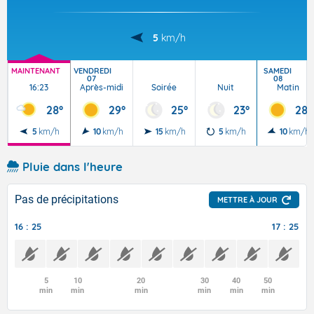
5
km/h
MAINTENANT
VENDREDI
SAMEDI
07
08
16:23
Après-midi
Soirée
Nuit
Matin
28°
29°
25°
23°
28°
5
km/h
10
km/h
15
km/h
5
km/h
10
km/h
Pluie dans l'heure
Pas de précipitations
METTRE À JOUR
16 : 25
17 : 25
5
10
20
30
40
50
min
min
min
min
min
min