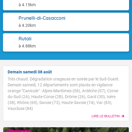
à 4.15km
Prunelli-di-Casacconi
à 4.20km
Rutali
à 4.88km
Demain samedi 08 août
Très chaud. Dégradation orageuse en soirée par le Sud-Ouest.
Demain samedi, 12 départements sont placés en vigilance
orange "Canicule" : Alpes-Maritimes (06), Ardèche (07), Corse-
du-Sud (2A), Haute-Corse (2B), Drôme (26), Gard (30), Isère
(38), Rhône (69), Savoie (73), Haute-Savoie (74), Var (83),
Vaucluse (84)
LIRE LE BULLETIN