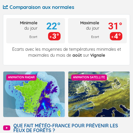
Comparaison aux normales
Minimale
Maximale
22°
31°
du jour
du jour
3°
4°
Ecart
Ecart
Écarts avec les moyennes de températures minimales et
maximales du mois de
août
sur
Vignale
ANIMATION RADAR
ANIMATION SATELLITE
QUE FAIT MÉTÉO-FRANCE POUR PRÉVENIR LES
FEUX DE FORÊTS ?