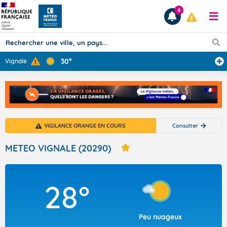
4
30°
Vignale
Prévisions
TOUS LES RÉSULTATS
VIGILANCE ORANGE EN COURS
Consulter
Articles
METEO VIGNALE (20290)
28°
Peu nuageux