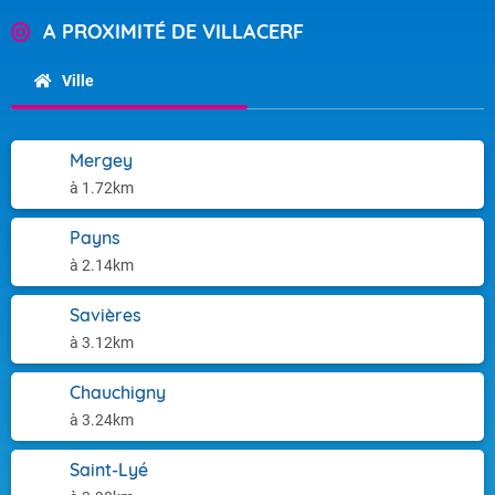
A PROXIMITÉ DE VILLACERF
Ville
Mergey
à 1.72km
Payns
à 2.14km
Savières
à 3.12km
Chauchigny
à 3.24km
Saint-Lyé