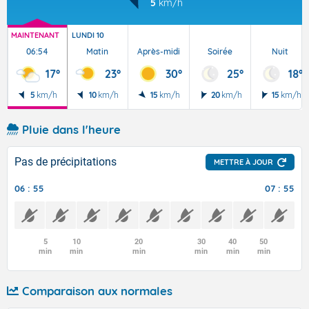
5
km/h
MAINTENANT
LUNDI 10
06:54
Matin
Après-midi
Soirée
Nuit
17°
23°
30°
25°
18°
5
km/h
10
km/h
15
km/h
20
km/h
15
km/h
Pluie dans l'heure
Pas de précipitations
METTRE À JOUR
06 : 55
07 : 55
5
10
20
30
40
50
min
min
min
min
min
min
Comparaison aux normales