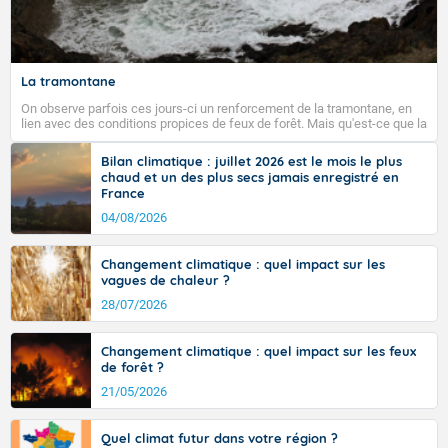
Fermer
La tramontane
On observe parfois ces jours-ci un renforcement de la tramontane, en
lien avec des conditions propices de feux de forêt. Mais qu'est-ce que la
tramontane ? Quelles sont ses caractéristiques ? La tramontane est un
vent turbulent soufflant de secteur nord-ouest à nord, ou ouest à nord-
Bilan climatique : juillet 2026 est le mois le plus
ouest, dans un secteur qui part du Roussillon à la vallée de l’Aude et à
chaud et un des plus secs jamais enregistré en
l’ouest de l’Hérault. L’étymologie de ce vent vient du latin trasmontanus,
France
signifiant au-delà des monts, en allusion aux régions montagneuses
d’où provient ce vent.
04/08/2026
Changement climatique : quel impact sur les
vagues de chaleur ?
28/07/2026
Changement climatique : quel impact sur les feux
de forêt ?
21/05/2026
Quel climat futur dans votre région ?