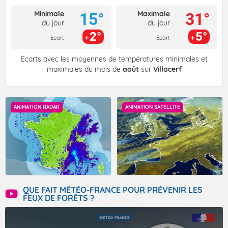
Minimale
Maximale
15°
31°
du jour
du jour
2°
5°
Ecart
Ecart
Écarts avec les moyennes de températures minimales et
maximales du mois de
août
sur
Villacerf
ANIMATION RADAR
ANIMATION SATELLITE
QUE FAIT MÉTÉO-FRANCE POUR PRÉVENIR LES
FEUX DE FORÊTS ?