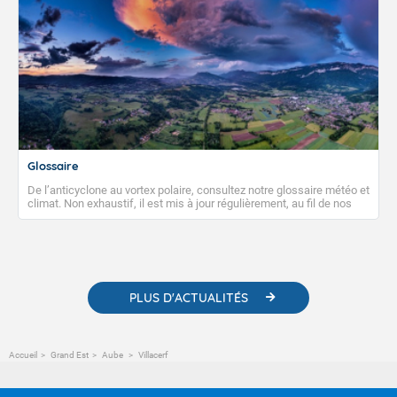
Glossaire
De l’anticyclone au vortex polaire, consultez notre glossaire météo et
climat. Non exhaustif, il est mis à jour régulièrement, au fil de nos
publications. Vous y trouverez également des liens utiles vers nos
contenus pédagogiques concernant les phénomènes
météorologiques et des informations scientifiques sur le
changement climatique.
PLUS D'ACTUALITÉS
Accueil
Grand Est
Aube
Villacerf