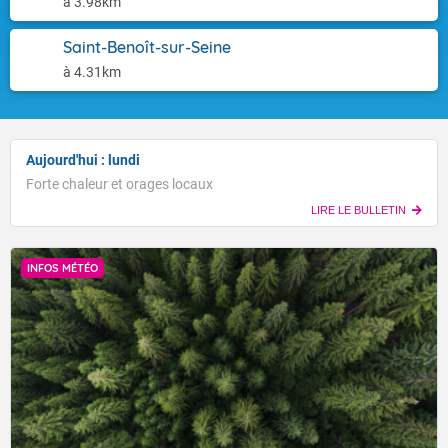
à 3.98km
Saint-Benoît-sur-Seine
à 4.31km
Aujourd'hui : lundi
Forte chaleur et orages locaux
LIRE LE BULLETIN
INFOS MÉTÉO