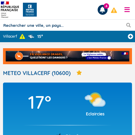
4
15°
Villacerf
Prévisions
TOUS LES RÉSULTATS
METEO VILLACERF (10600)
Articles
17°
Eclaircies