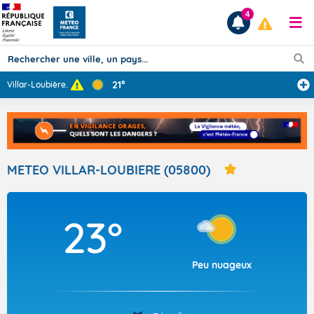
4
21°
Villar-Loubière
...
Prévisions
TOUS LES RÉSULTATS
METEO VILLAR-LOUBIERE (05800)
Articles
23°
Peu nuageux