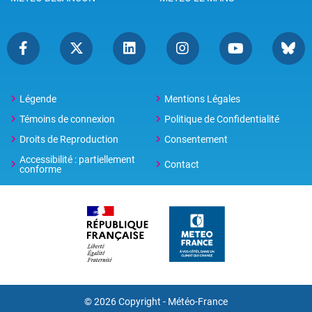
Légende
Mentions Légales
Témoins de connexion
Politique de Confidentialité
Droits de Reproduction
Consentement
Accessibilité : partiellement
Contact
conforme
© 2026 Copyright -
Météo-France