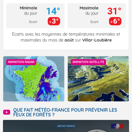
Minimale
Maximale
14°
31°
du jour
du jour
3°
6°
Ecart
Ecart
Écarts avec les moyennes de températures minimales et
maximales du mois de
août
sur
Villar-Loubière
ANIMATION RADAR
ANIMATION SATELLITE
QUE FAIT MÉTÉO-FRANCE POUR PRÉVENIR LES
FEUX DE FORÊTS ?