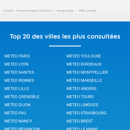
Accueil
Provence-Alpes-Côte d'Azur
Hautes-Alpes
Villar-Loubière
Top 20 des villes les plus consultées
METEO PARIS
METEO TOULOUSE
METEO LYON
METEO BORDEAUX
METEO NANTES
METEO MONTPELLIER
METEO RENNES
METEO MARSEILLE
METEO LILLE
METEO ANGERS
METEO GRENOBLE
METEO TOURS
METEO DIJON
METEO LIMOGES
METEO PAU
METEO STRASBOURG
METEO NANCY
METEO BREST
METEO BESANCON
METEO LE MANS