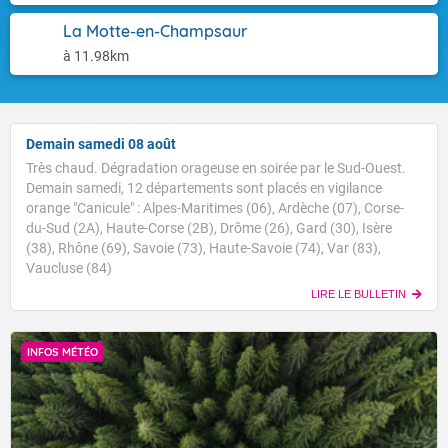
La Motte-en-Champsaur
à 11.98km
Demain samedi 08 août
Très chaud. Dégradation orageuse en soirée par le Sud-Ouest.
Demain samedi, 12 départements sont placés en vigilance
orange "Canicule" : Alpes-Maritimes (06), Ardèche (07), Corse-
du-Sud (2A), Haute-Corse (2B), Drôme (26), Gard (30), Isère
(38), Rhône (69), Savoie (73), Haute-Savoie (74), Var (83),
Vaucluse (84)
LIRE LE BULLETIN
INFOS MÉTÉO