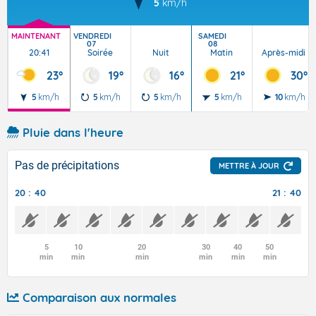
5
km/h
MAINTENANT
VENDREDI
SAMEDI
07
08
20:41
Soirée
Nuit
Matin
Après-midi
23°
19°
16°
21°
30°
5
km/h
5
km/h
5
km/h
5
km/h
10
km/h
Pluie dans l'heure
Pas de précipitations
METTRE À JOUR
20 : 40
21 : 40
5
10
20
30
40
50
min
min
min
min
min
min
Comparaison aux normales