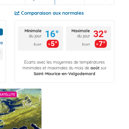
Comparaison aux normales
Minimale
Maximale
16°
32°
du jour
du jour
5°
7°
20
Ecart
Ecart
Écarts avec les moyennes de températures
minimales et maximales du mois de
août
sur
Saint-Maurice-en-Valgodemard
SATELLITE