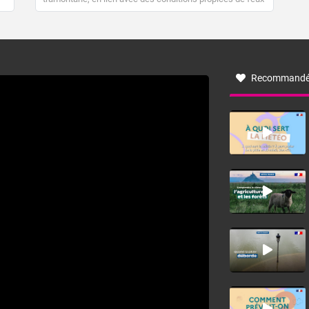
de forêt. Mais qu'est-ce que la tramontane ? Quelles sont
ses caractéristiques ? La tramontane est un vent
turbulent soufflant de secteur nord-ouest à nord, ou ouest
à nord-ouest, dans un secteur qui part du Roussillon à la
vallée de l’Aude et à l’ouest de l’Hérault. L’étymologie de
ce vent vient du latin trasmontanus, signifiant au-delà des
monts, en allusion aux régions montagneuses d’où
Recommandé
provient ce vent.