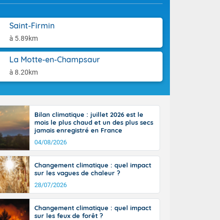
aison.
rénées
cteur nord-
Saint-Firmin
, les rafales
end vers le
à 5.89km
ent jusqu'à
 25 degrés sur
La Motte-en-Champsaur
, et jusqu'à
à 8.20km
Bilan climatique : juillet 2026 est le
mois le plus chaud et un des plus secs
jamais enregistré en France
04/08/2026
Changement climatique : quel impact
sur les vagues de chaleur ?
28/07/2026
Changement climatique : quel impact
sur les feux de forêt ?