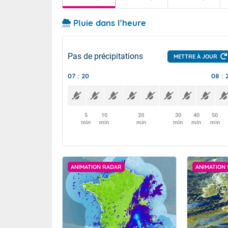
Pluie dans l'heure
Pas de précipitations
METTRE À JOUR
07 : 20
08 : 
5
10
20
30
40
50
min
min
min
min
min
min
ANIMATION RADAR
ANIMATION 