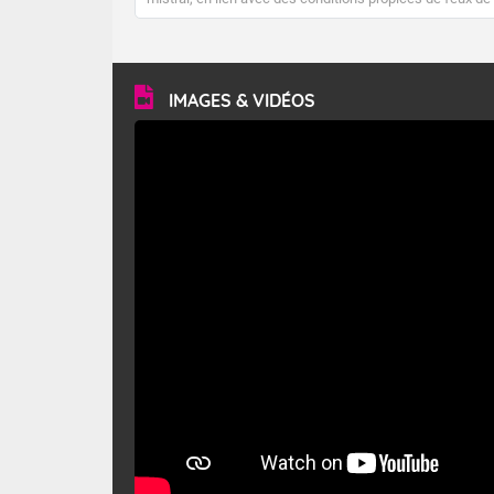
forêt. Mais qu'est-ce que le mistral ? Quelles sont ses
caractéristiques ? Le mistral est un vent régional,
turbulent et généralement sec, pouvant souffler à une
vitesse moyenne de 50 km/h et atteindre 80 à 100 km/h
en rafales, parfois davantage. Il parcourt la basse vallée
du Rhône et la Provence et envahit le littoral
IMAGES & VIDÉOS
méditerranéen à partir de la Camargue.