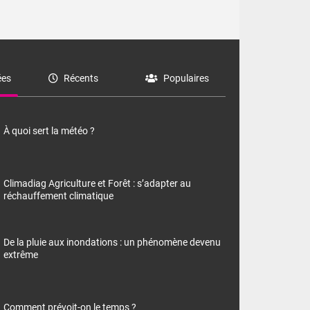
es
Récents
Populaires
À quoi sert la météo ?
Climadiag Agriculture et Forêt : s’adapter au
réchauffement climatique
De la pluie aux inondations : un phénomène devenu
extrême
Comment prévoit-on le temps ?