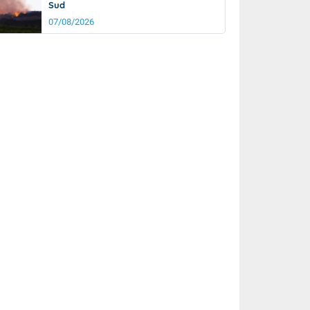
Sud
07/08/2026
rée
Nuit
20°
17°
km/h
5
km/h