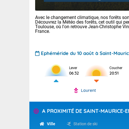
Avec le changement climatique, nos forêts sont
Découvrez la Météo des forêts, cet outil qui pe
Toulouse, où l'on retrouve Jean-Christophe Vi
France.
Ephéméride du 10 août à Saint-Maur
Voici les tem
Lyon : 35 Bia
30 Nancy : 33
Lever
Coucher
32 Lille : 27 
06:32
20:51
Aujourd'hui : 
TENDANCE P
Laurent
Forte chale
Pour la sema
En matinée, d
Les températu
sensible, auc
Alpes et la B
A PROXIMITÉ DE SAINT-MAURICE
maritimes sur 
Tendance des
Flandres. Par
septembre 20
Ville
Station de ski
foyers orageu