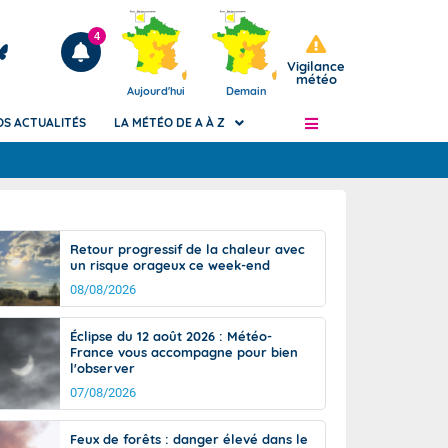
4
Vigilance
météo
Aujourd'hui
Demain
OS ACTUALITÉS
LA MÉTÉO DE A À Z
Articles
ngers
Retour progressif de la chaleur avec
Phénomènes dangereux de J+2 à J+7
un risque orageux ce week-end
civile
Avertissement pluies intenses à l'échelle
08/08/2026
des communes (Apic)
és
Bulletins Marine
Éclipse du 12 août 2026 : Météo-
France vous accompagne pour bien
ateur de
Bulletins d'estimation du risque
l'observer
d'avalanche
07/08/2026
-pompier
Météo des forêts
Vigicrues
Feux de forêts : danger élevé dans le