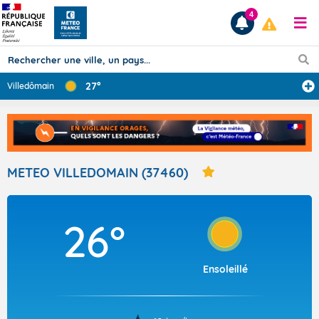
4
27°
Villedômain
Prévisions
TOUS LES RÉSULTATS
METEO VILLEDOMAIN (37460)
Articles
26°
Ensoleillé