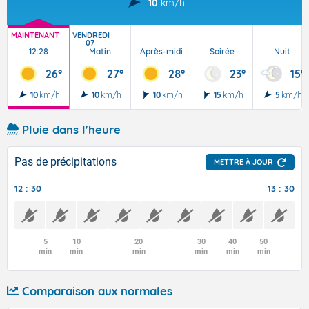
10
km/h
MAINTENANT
VENDREDI
07
12:28
Matin
Après-midi
Soirée
Nuit
26°
27°
28°
23°
15°
10
km/h
10
km/h
10
km/h
15
km/h
5
km/h
Pluie dans l'heure
Pas de précipitations
METTRE À JOUR
12 : 30
13 : 30
5
10
20
30
40
50
min
min
min
min
min
min
Comparaison aux normales