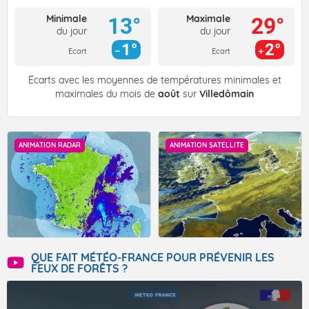
Minimale
Maximale
13°
29°
du jour
du jour
1°
2°
Ecart
Ecart
Écarts avec les moyennes de températures minimales et
maximales du mois de
août
sur
Villedômain
ANIMATION RADAR
ANIMATION SATELLITE
QUE FAIT MÉTÉO-FRANCE POUR PRÉVENIR LES
FEUX DE FORÊTS ?