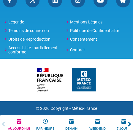
Légende
Mentions Légales
Témoins de connexion
Politique de Confidentialité
Droits de Reproduction
Consentement
Accessibilité : partiellement
Contact
conforme
© 2026 Copyright -
Météo-France
AUJOURD'HUI
PAR HEURE
DEMAIN
WEEK-END
7 JOURS