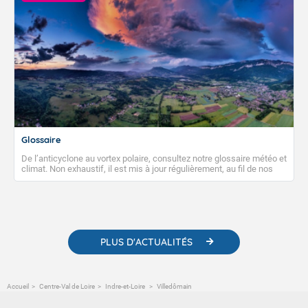
Glossaire
De l’anticyclone au vortex polaire, consultez notre glossaire météo et
climat. Non exhaustif, il est mis à jour régulièrement, au fil de nos
publications. Vous y trouverez également des liens utiles vers nos
contenus pédagogiques concernant les phénomènes
météorologiques et des informations scientifiques sur le
changement climatique.
PLUS D'ACTUALITÉS
Accueil
Centre-Val de Loire
Indre-et-Loire
Villedômain