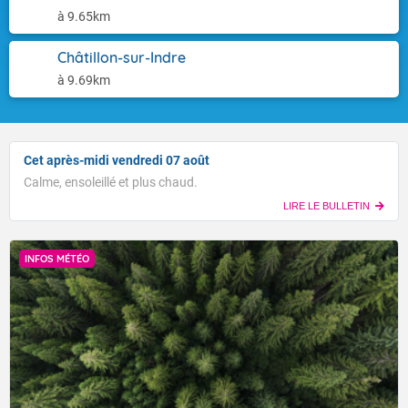
à 9.65km
Châtillon-sur-Indre
à 9.69km
Cet après-midi vendredi 07 août
Calme, ensoleillé et plus chaud.
LIRE LE BULLETIN
INFOS MÉTÉO