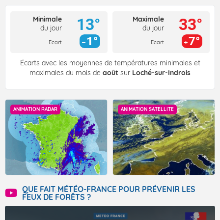
Minimale
Maximale
13°
33°
du jour
du jour
1°
7°
Ecart
Ecart
Écarts avec les moyennes de températures minimales et
maximales du mois de
août
sur
Loché-sur-Indrois
ANIMATION RADAR
ANIMATION SATELLITE
QUE FAIT MÉTÉO-FRANCE POUR PRÉVENIR LES
FEUX DE FORÊTS ?