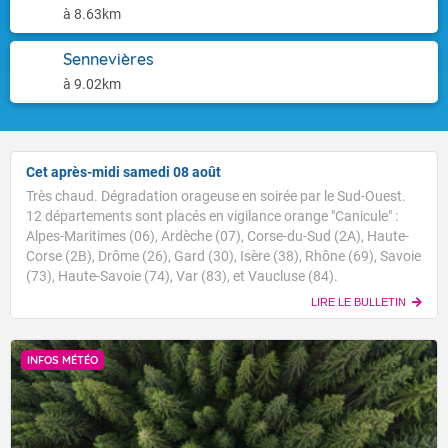
à 8.63km
Sennevières
à 9.02km
Cet après-midi samedi 08 août
Très chaud. Dégradation orageuse en soirée par le Sud-Ouest.
12 départements sont placés en vigilance orange "Canicule" :
Alpes-Maritimes (06), Ardèche (07), Corse-du-Sud (2A), Haute-
Corse (2B), Drôme (26), Gard (30), Isère (38), Rhône (69), Savoie
(73), Haute-Savoie (74), Var (83), et Vaucluse (84).
LIRE LE BULLETIN
INFOS MÉTÉO