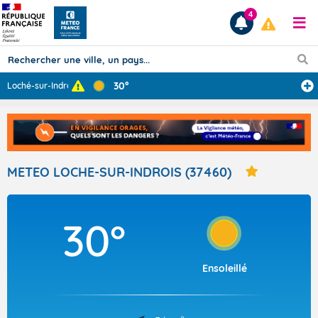
4
30°
Loché-sur-Indro
...
Prévisions
TOUS LES RÉSULTATS
METEO LOCHE-SUR-INDROIS (37460)
Articles
30°
Ensoleillé