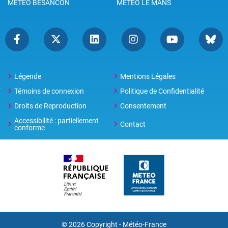
METEO BESANCON
METEO LE MANS
Légende
Mentions Légales
Témoins de connexion
Politique de Confidentialité
Droits de Reproduction
Consentement
Accessibilité : partiellement
Contact
conforme
© 2026 Copyright -
Météo-France