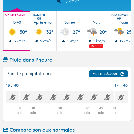
5
km/h
MAINTENANT
SAMEDI
DIMANCHE
08
09
13:40
Après-midi
Soirée
Nuit
Matin
30°
32°
27°
20°
25°
5
km/h
5
km/h
5
km/h
5
km/h
15
km/h
45 km/h
Pluie dans l'heure
Pas de précipitations
METTRE À JOUR
13 : 40
14 : 40
5
10
20
30
40
50
min
min
min
min
min
min
Comparaison aux normales