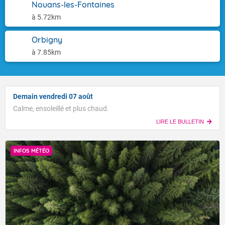
Nouans-les-Fontaines
à 5.72km
Orbigny
à 7.85km
Demain vendredi 07 août
Calme, ensoleillé et plus chaud.
LIRE LE BULLETIN
INFOS MÉTÉO