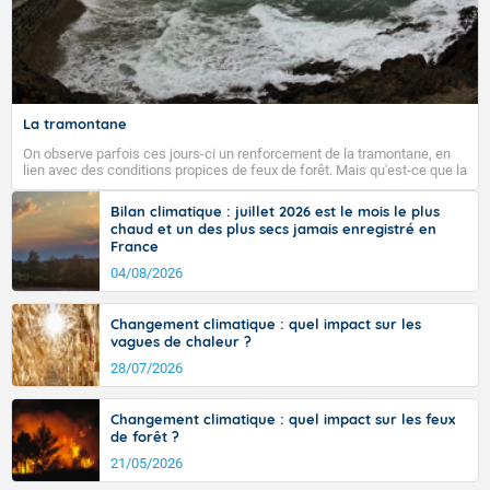
La tramontane
On observe parfois ces jours-ci un renforcement de la tramontane, en
lien avec des conditions propices de feux de forêt. Mais qu'est-ce que la
tramontane ? Quelles sont ses caractéristiques ? La tramontane est un
vent turbulent soufflant de secteur nord-ouest à nord, ou ouest à nord-
Bilan climatique : juillet 2026 est le mois le plus
ouest, dans un secteur qui part du Roussillon à la vallée de l’Aude et à
chaud et un des plus secs jamais enregistré en
l’ouest de l’Hérault. L’étymologie de ce vent vient du latin trasmontanus,
France
signifiant au-delà des monts, en allusion aux régions montagneuses
d’où provient ce vent.
04/08/2026
Changement climatique : quel impact sur les
vagues de chaleur ?
28/07/2026
Changement climatique : quel impact sur les feux
de forêt ?
21/05/2026