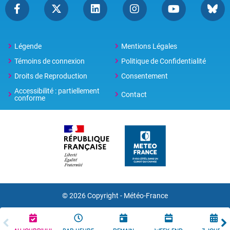
Légende
Mentions Légales
Témoins de connexion
Politique de Confidentialité
Droits de Reproduction
Consentement
Accessibilité : partiellement
Contact
conforme
© 2026 Copyright -
Météo-France