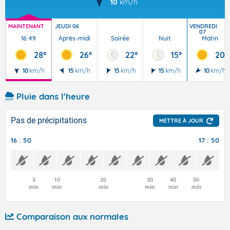
10
km/h
MAINTENANT
JEUDI 06
VENDREDI
07
16:49
Après-midi
Soirée
Nuit
Matin
28°
26°
22°
15°
20°
10
km/h
15
km/h
15
km/h
15
km/h
10
km/h
Pluie dans l'heure
Pas de précipitations
METTRE À JOUR
16 : 50
17 : 50
5
10
20
30
40
50
min
min
min
min
min
min
Comparaison aux normales