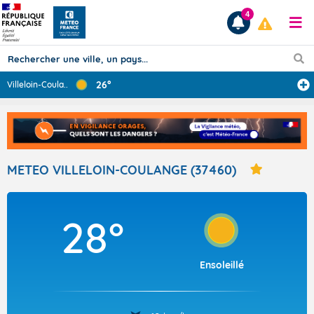
4
26°
Villeloin-Coula
...
Prévisions
TOUS LES RÉSULTATS
METEO VILLELOIN-COULANGE (37460)
Articles
28°
Ensoleillé