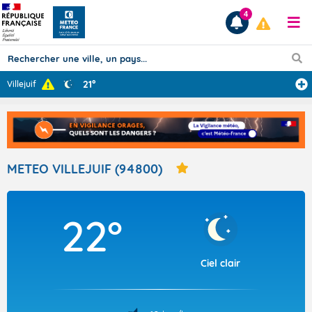
4
21°
Villejuif
Prévisions
TOUS LES RÉSULTATS
METEO VILLEJUIF (94800)
Articles
22°
Ciel clair