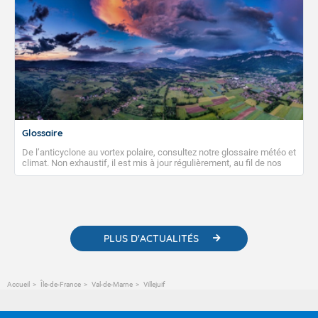
Glossaire
De l’anticyclone au vortex polaire, consultez notre glossaire météo et
climat. Non exhaustif, il est mis à jour régulièrement, au fil de nos
publications. Vous y trouverez également des liens utiles vers nos
contenus pédagogiques concernant les phénomènes
météorologiques et des informations scientifiques sur le
changement climatique.
PLUS D'ACTUALITÉS
Accueil
Île-de-France
Val-de-Marne
Villejuif