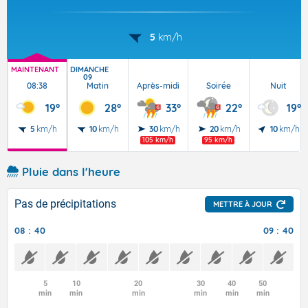
5
km/h
MAINTENANT
DIMANCHE
09
08:38
Matin
Après-midi
Soirée
Nuit
19°
28°
33°
22°
19°
5
km/h
10
km/h
30
km/h
20
km/h
10
km/h
105 km/h
95 km/h
Pluie dans l'heure
Pas de précipitations
METTRE À JOUR
08 : 40
09 : 40
5
10
20
30
40
50
min
min
min
min
min
min