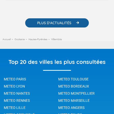
contenus pédagogiques concernant les phénomènes
météorologiques et des informations scientifiques sur le
changement climatique.
PLUS D'ACTUALITÉS
Accueil
Occitanie
Hautes-Pyrénées
Villembits
Top 20 des villes les plus consultées
METEO PARIS
METEO TOULOUSE
METEO LYON
METEO BORDEAUX
METEO NANTES
METEO MONTPELLIER
METEO RENNES
METEO MARSEILLE
METEO LILLE
METEO ANGERS