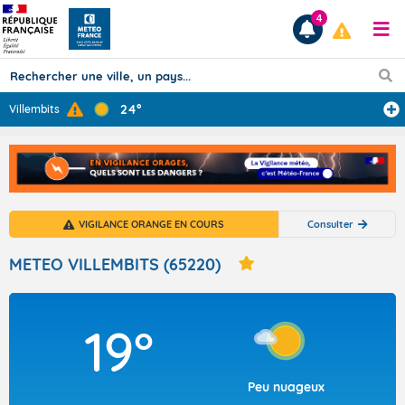
4
24°
Villembits
Prévisions
TOUS LES RÉSULTATS
VIGILANCE ORANGE EN COURS
Consulter
Articles
METEO VILLEMBITS (65220)
19°
Peu nuageux