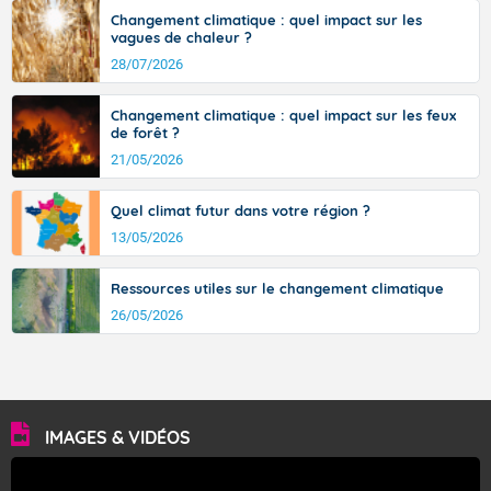
sont comprises entre 30 et 36 dans l'intérieur du pays,
Changement climatique : quel impact sur les
avec des pointes jusqu'à 37 à 38 degrés dans l'arrière-
vagues de chaleur ?
pays varois et en vallée de la Garonne.
28/07/2026
Changement climatique : quel impact sur les feux
de forêt ?
Fermer
21/05/2026
Quel climat futur dans votre région ?
13/05/2026
Ressources utiles sur le changement climatique
26/05/2026
IMAGES & VIDÉOS