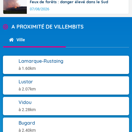
Feux de forêts : danger élevé dans le Sud
07/08/2026
A PROXIMITÉ DE VILLEMBITS
Ville
Lamarque-Rustaing
à 1.60km
Lustar
à 2.07km
Vidou
à 2.28km
Bugard
à 2.40km