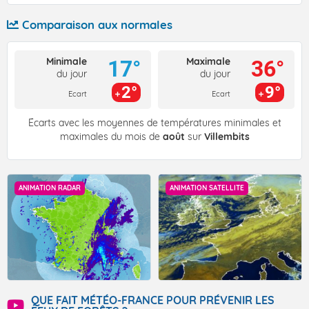
Comparaison aux normales
Minimale
Maximale
17°
36°
du jour
du jour
2°
9°
Ecart
Ecart
Écarts avec les moyennes de températures minimales et
maximales du mois de
août
sur
Villembits
ANIMATION RADAR
ANIMATION SATELLITE
QUE FAIT MÉTÉO-FRANCE POUR PRÉVENIR LES