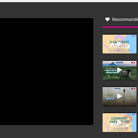
à nord-ouest, dans un secteur qui part du Roussillon à la
vallée de l’Aude et à l’ouest de l’Hérault. L’étymologie de
ce vent vient du latin trasmontanus, signifiant au-delà des
monts, en allusion aux régions montagneuses d’où
Recommandé
provient ce vent.