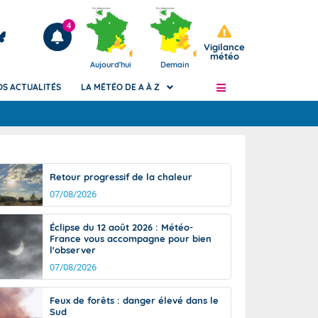
4
Vigilance
météo
Aujourd'hui
Demain
OS ACTUALITÉS
LA MÉTÉO DE A À Z
Articles
ngers
Retour progressif de la chaleur
Phénomènes dangereux de J+2 à J+7
07/08/2026
civile
Avertissement pluies intenses à l'échelle
des communes (Apic)
és
Éclipse du 12 août 2026 : Météo-
Bulletins Marine
France vous accompagne pour bien
l'observer
ateur de
Bulletins d'estimation du risque
d'avalanche
07/08/2026
-pompier
Météo des forêts
Feux de forêts : danger élevé dans le
Vigicrues
Sud