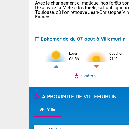
Avec le changement climatique, nos forêts sont
Découvrez la Météo des forêts, cet outil qui pe
Toulouse, où l'on retrouve Jean-Christophe Vi
France.
Ephéméride du 07 août à Villemurlin
Lever
Coucher
Voici les tem
06:36
21:19
31 Lyon : 35 
: 32 Nancy : 
32 Lille : 28 
Gaétan
TENDANCE P
Demain : sam
Pour la sema
A PROXIMITÉ DE VILLEMURLIN
Très chaud
Au niveau du 
En matinée, le
températures 
Ville
Le soleil domi
Tendance des
donnent quel
2026 :
sur les Pyrén