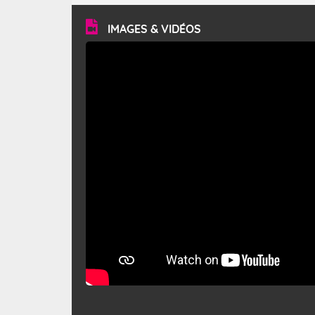
vitesse moyenne de 50 km/h et atteindre 80 à 100 km/h
en rafales, parfois davantage. Il parcourt la basse vallée
du Rhône et la Provence et envahit le littoral
IMAGES & VIDÉOS
méditerranéen à partir de la Camargue.