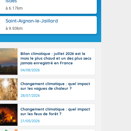
Isdes
orages
aison.
ne, le Poitou-
à 6.17km
 de 8 à 13
re 26 sur le
Saint-Aignan-le-Jaillard
 nouveau
à 9.93km
 dans le sud-
Bilan climatique : juillet 2026 est le
mois le plus chaud et un des plus secs
jamais enregistré en France
04/08/2026
Changement climatique : quel impact
sur les vagues de chaleur ?
28/07/2026
Changement climatique : quel impact
sur les feux de forêt ?
21/05/2026