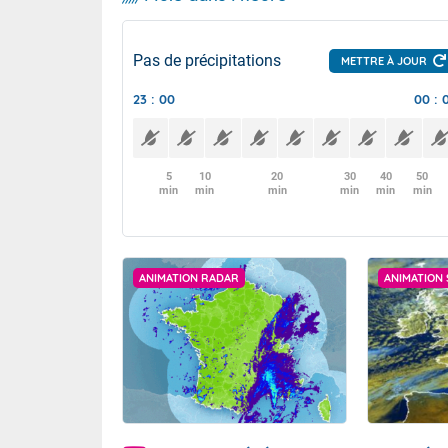
Pas de précipitations
METTRE À JOUR
23 : 00
00 : 
5
10
20
30
40
50
min
min
min
min
min
min
ANIMATION RADAR
ANIMATION 