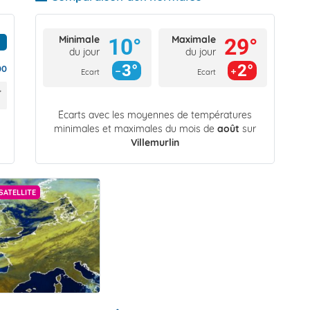
Minimale
Maximale
10°
29°
du jour
du jour
3°
2°
00
Ecart
Ecart
Écarts avec les moyennes de températures
minimales et maximales du mois de
août
sur
Villemurlin
SATELLITE