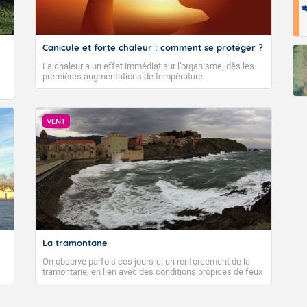
Canicule et forte chaleur : comment se protéger ?
La chaleur a un effet immédiat sur l’organisme, dès les
premières augmentations de température.
VENT
La tramontane
On observe parfois ces jours-ci un renforcement de la
tramontane, en lien avec des conditions propices de feux
de forêt. Mais qu'est-ce que la tramontane ? Quelles sont
ses caractéristiques ? La tramontane est un vent
turbulent soufflant de secteur nord-ouest à nord, ou ouest