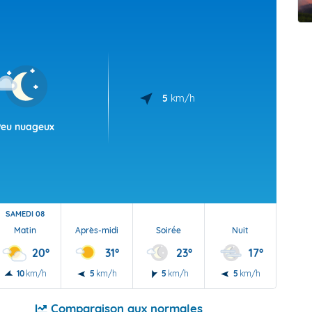
t Futuna
oid
5
km/h
Peu nuageux
SAMEDI 08
Matin
Après-midi
Soirée
Nuit
20°
31°
23°
17°
10
km/h
5
km/h
5
km/h
5
km/h
Comparaison aux normales