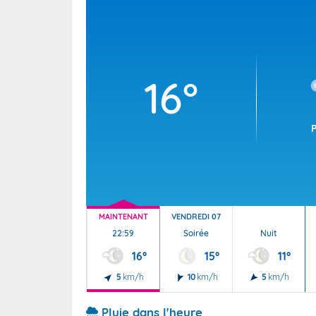
Wallis e
Grand fr
16°
MAINTENANT
VENDREDI 07
22:59
Soirée
Nuit
16°
15°
11°
5
km/h
10
km/h
5
km/h
Pluie dans l'heure