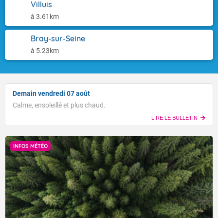
Villuis
à 3.61km
Bray-sur-Seine
à 5.23km
Demain vendredi 07 août
Calme, ensoleillé et plus chaud.
LIRE LE BULLETIN
INFOS MÉTÉO