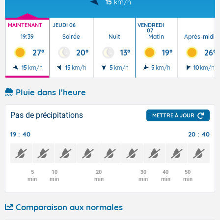
15
km/h
MAINTENANT
JEUDI 06
VENDREDI
07
19:39
Soirée
Nuit
Matin
Après-midi
27°
20°
13°
19°
26°
15
km/h
15
km/h
5
km/h
5
km/h
10
km/h
Pluie dans l'heure
Pas de précipitations
METTRE À JOUR
19 : 40
20 : 40
5
10
20
30
40
50
min
min
min
min
min
min
Comparaison aux normales