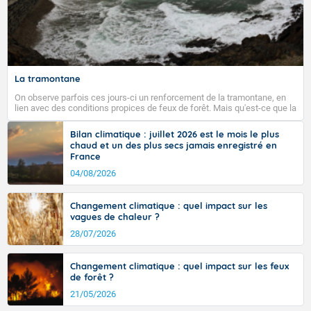
La tramontane
On observe parfois ces jours-ci un renforcement de la tramontane, en
lien avec des conditions propices de feux de forêt. Mais qu'est-ce que la
tramontane ? Quelles sont ses caractéristiques ? La tramontane est un
vent turbulent soufflant de secteur nord-ouest à nord, ou ouest à nord-
Bilan climatique : juillet 2026 est le mois le plus
ouest, dans un secteur qui part du Roussillon à la vallée de l’Aude et à
chaud et un des plus secs jamais enregistré en
l’ouest de l’Hérault. L’étymologie de ce vent vient du latin trasmontanus,
France
signifiant au-delà des monts, en allusion aux régions montagneuses
d’où provient ce vent.
04/08/2026
Changement climatique : quel impact sur les
vagues de chaleur ?
28/07/2026
Changement climatique : quel impact sur les feux
de forêt ?
21/05/2026