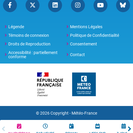
Légende
Mentions Légales
Témoins de connexion
Politique de Confidentialité
Droits de Reproduction
Consentement
Accessibilité : partiellement
Contact
conforme
© 2026 Copyright -
Météo-France