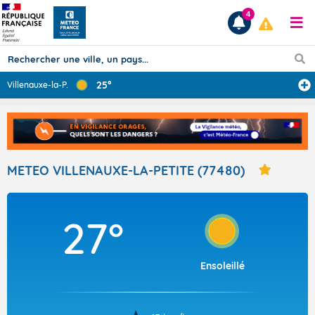
4
25°
Villenauxe-la-P
...
Prévisions
TOUS LES RÉSULTATS
METEO VILLENAUXE-LA-PETITE (77480)
Articles
27°
Ensoleillé