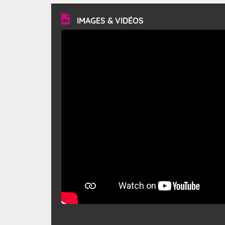
vitesse moyenne de 50 km/h et atteindre 80 à 100 km/h
en rafales, parfois davantage. Il parcourt la basse vallée
du Rhône et la Provence et envahit le littoral
IMAGES & VIDÉOS
méditerranéen à partir de la Camargue.