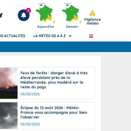
4
Vigilance
météo
Aujourd'hui
Demain
OS ACTUALITÉS
LA MÉTÉO DE A À Z
Articles
ngers
Feux de forêts : danger élevé à très
Phénomènes dangereux de J+2 à J+7
élevé persistant près de la
civile
Méditerranée, plus modéré sur le
Avertissement pluies intenses à l'échelle
reste du pays
des communes (Apic)
és
06/08/2026
Bulletins Marine
ateur de
Bulletins d'estimation du risque
Éclipse du 12 août 2026 : Météo-
d'avalanche
France vous accompagne pour bien
-pompier
l'observer
Météo des forêts
06/08/2026
Vigicrues