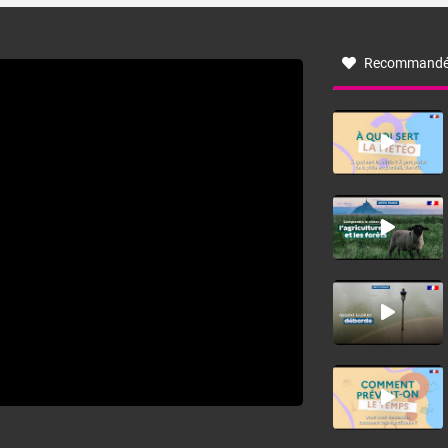
à nord-ouest, dans un secteur qui part du Roussillon à la
vallée de l’Aude et à l’ouest de l’Hérault. L’étymologie de
ce vent vient du latin trasmontanus, signifiant au-delà des
monts, en allusion aux régions montagneuses d’où
Recommandé
provient ce vent.