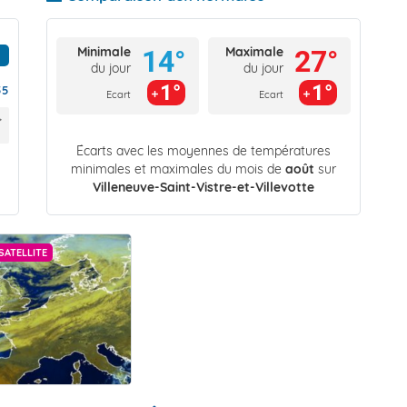
Minimale
Maximale
14°
27°
du jour
du jour
1°
1°
55
Ecart
Ecart
Écarts avec les moyennes de températures
minimales et maximales du mois de
août
sur
Villeneuve-Saint-Vistre-et-Villevotte
SATELLITE