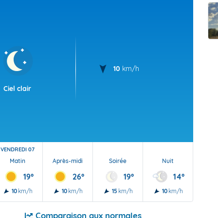
t Futuna
oid
10
km/h
Ciel clair
VENDREDI 07
Matin
Après-midi
Soirée
Nuit
19°
26°
19°
14°
10
km/h
10
km/h
15
km/h
10
km/h
Comparaison aux normales