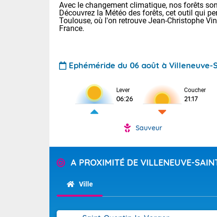
Avec le changement climatique, nos forêts sont
Découvrez la Météo des forêts, cet outil qui pe
Toulouse, où l'on retrouve Jean-Christophe Vi
France.
Ephéméride du 06 août à Villeneuve-Sa
Lever
Coucher
Voici les tem
06:26
21:17
28 Lyon : 31 
: 27 Nancy : 
31 Lille : 26 
Sauveur
TENDANCE P
Demain : ven
Pour la sema
A PROXIMITÉ DE VILLENEUVE-SAIN
Calme, enso
Cette semain
La journée s'
temps devrait 
Ville
territoire. O
Tendance des
pyrénéennes, l
2026 :
alors que la 