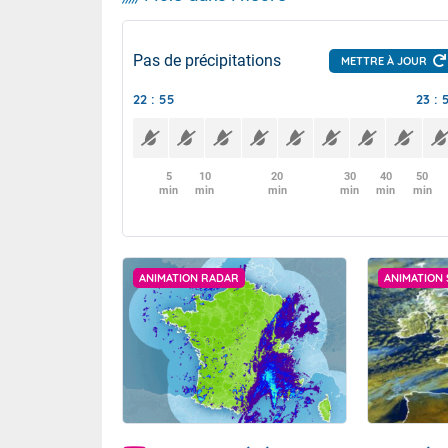
Pas de précipitations
METTRE À JOUR
22 : 55
23 : 
5
10
20
30
40
50
min
min
min
min
min
min
ANIMATION RADAR
ANIMATION 