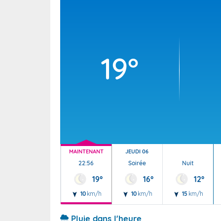
Wallis e
Grand fr
19°
MAINTENANT
JEUDI 06
22:56
Soirée
Nuit
19°
16°
12°
10
km/h
10
km/h
15
km/h
Pluie dans l'heure