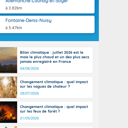
Allemanche-Launay-et-Soyer
ttoral l'après-
aison.
n général, 14
à 3.82km
r
sse, il fait
Fontaine-Denis-Nuisy
ouvent 30 à 35
à 5.47km
Bilan climatique : juillet 2026 est le
mois le plus chaud et un des plus secs
jamais enregistré en France
04/08/2026
Changement climatique : quel impact
sur les vagues de chaleur ?
28/07/2026
Changement climatique : quel impact
sur les feux de forêt ?
21/05/2026