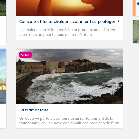
Canicule et forte chaleur : comment se protéger ?
La chaleur a un effet immédiat sur l’organisme, dès les
premières augmentations de température.
VENT
La tramontane
On observe parfois ces jours-ci un renforcement de la
tramontane, en lien avec des conditions propices de feux
de forêt. Mais qu'est-ce que la tramontane ? Quelles sont
ses caractéristiques ? La tramontane est un vent
turbulent soufflant de secteur nord-ouest à nord, ou ouest