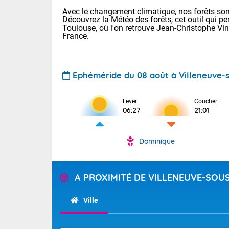
Avec le changement climatique, nos forêts sont
Découvrez la Météo des forêts, cet outil qui pe
Toulouse, où l'on retrouve Jean-Christophe Vi
France.
Ephéméride du 08 août à Villeneuve
Voici les tem
Lever
Coucher
29/16 Paris :
06:27
21:01
Clermont-Fd :
Limoges : 33/
Lille : 28/15
Dominique
TENDANCE P
Demain dima
Pour la sema
Temps orag
A PROXIMITÉ DE VILLENEUVE-SO
département
Les températu
sensible, auc
(2A), Haute
Ville
Savoie (73)
Tendance des
septembre 20
Des résidus p