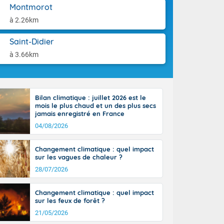
'Île-de-
aison.
Montmorot
isolés
à 2.26km
maritimes sont
ondées sont
Saint-Didier
tinée, un peu
ud du pays,
à 3.66km
étroite
midi du Massif
de la
ciel est le
Bilan climatique : juillet 2026 est le
lle salve
mois le plus chaud et un des plus secs
nant de bons
jamais enregistré en France
e vent,
04/08/2026
r les deux
ine, entre 11
Changement climatique : quel impact
28 sur les
sur les vagues de chaleur ?
ns l'intérieur
28/07/2026
 en vallée de
Changement climatique : quel impact
sur les feux de forêt ?
21/05/2026