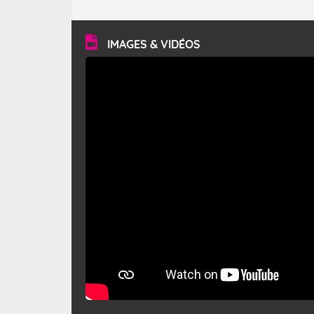
caractéristiques ? Le mistral est un vent régional,
turbulent et généralement sec, pouvant souffler à une
vitesse moyenne de 50 km/h et atteindre 80 à 100 km/h
en rafales, parfois davantage. Il parcourt la basse vallée
du Rhône et la Provence et envahit le littoral
IMAGES & VIDÉOS
méditerranéen à partir de la Camargue.