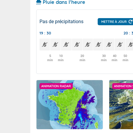
Pluie dans l'heure
Pas de précipitations
METTRE À JOUR
19 : 30
20 : 
5
10
20
30
40
50
min
min
min
min
min
min
ANIMATION RADAR
ANIMATION 