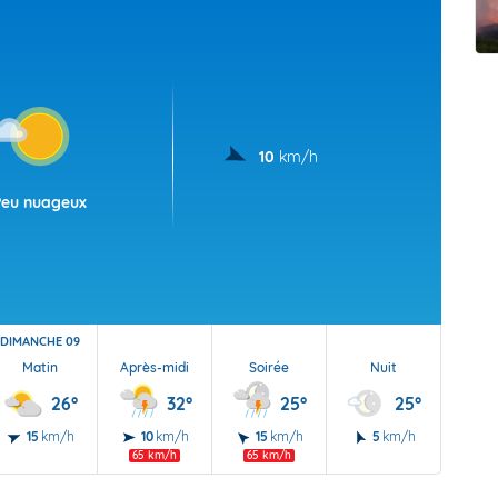
t Futuna
oid
10
km/h
Peu nuageux
DIMANCHE 09
Matin
Après-midi
Soirée
Nuit
26°
32°
25°
25°
15
km/h
10
km/h
15
km/h
5
km/h
65 km/h
65 km/h