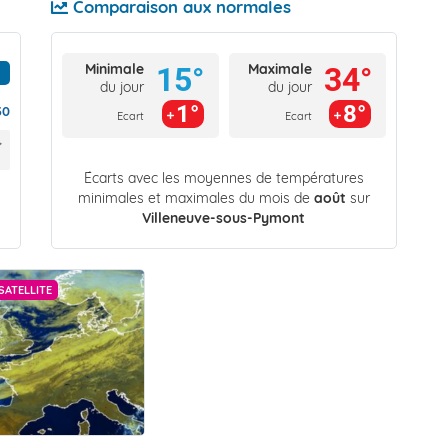
Comparaison aux normales
Minimale
Maximale
15°
34°
du jour
du jour
1°
8°
30
Ecart
Ecart
Écarts avec les moyennes de températures
minimales et maximales du mois de
août
sur
Villeneuve-sous-Pymont
SATELLITE