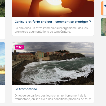
Canicule et forte chaleur : comment se protéger ?
La chaleur a un effet immédiat sur l’organisme, dès les
premières augmentations de température.
VENT
La tramontane
On observe parfois ces jours-ci un renforcement de la
tramontane, en lien avec des conditions propices de feux
de forêt. Mais qu'est-ce que la tramontane ? Quelles sont