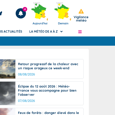
4
Vigilance
météo
Aujourd'hui
Demain
OS ACTUALITÉS
LA MÉTÉO DE A À Z
Articles
ngers
Retour progressif de la chaleur avec
Phénomènes dangereux de J+2 à J+7
un risque orageux ce week-end
civile
Avertissement pluies intenses à l'échelle
08/08/2026
des communes (Apic)
és
Bulletins Marine
Éclipse du 12 août 2026 : Météo-
France vous accompagne pour bien
ateur de
Bulletins d'estimation du risque
l'observer
d'avalanche
07/08/2026
-pompier
Météo des forêts
Vigicrues
Feux de forêts : danger élevé dans le