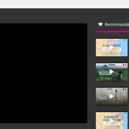
ses caractéristiques ? La tramontane est un vent
turbulent soufflant de secteur nord-ouest à nord, ou ouest
à nord-ouest, dans un secteur qui part du Roussillon à la
vallée de l’Aude et à l’ouest de l’Hérault. L’étymologie de
ce vent vient du latin trasmontanus, signifiant au-delà des
monts, en allusion aux régions montagneuses d’où
Recommandé
provient ce vent.