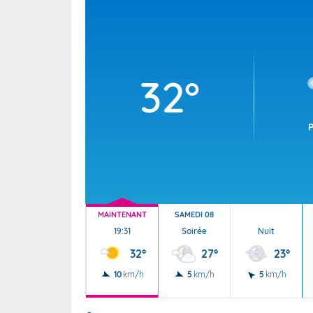
Wallis e
Grand fr
32°
MAINTENANT
SAMEDI 08
19:31
Soirée
Nuit
32°
27°
23°
10
km/h
5
km/h
5
km/h