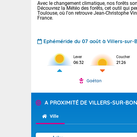
Avec le changement climatique, nos forêts sont
Découvrez la Météo des forêts, cet outil qui pe
Toulouse, où l'on retrouve Jean-Christophe Vi
France.
Ephéméride du 07 août à Villers-sur-
Lever
Coucher
Voici les tem
06:32
21:26
28 Lyon : 31 
: 27 Nancy : 
31 Lille : 26 
Gaétan
TENDANCE P
Aujourd'hui :
Pour la sema
A PROXIMITÉ DE VILLERS-SUR-BO
Calme, enso
Cette semain
La journée s'
temps devrait 
Ville
territoire. O
Tendance des
pyrénéennes, l
2026 :
alors que la 