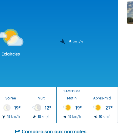
t Futuna
oid
5
km/h
Eclaircies
SAMEDI 08
Soirée
Nuit
Matin
Après-midi
Soi
19°
12°
19°
27°
15
km/h
10
km/h
15
km/h
10
km/h
10
Comparaison aux normales