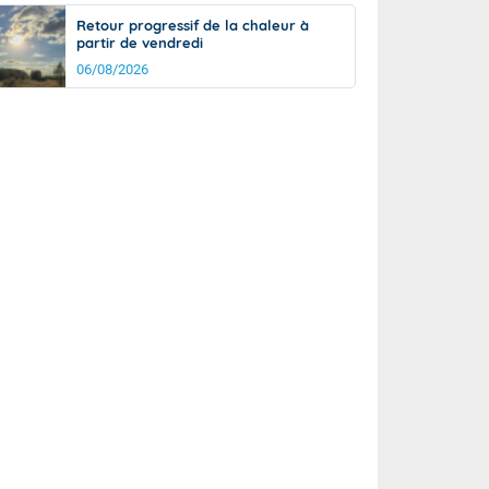
Retour progressif de la chaleur à
partir de vendredi
06/08/2026
rée
Nuit
21°
15°
km/h
5
km/h