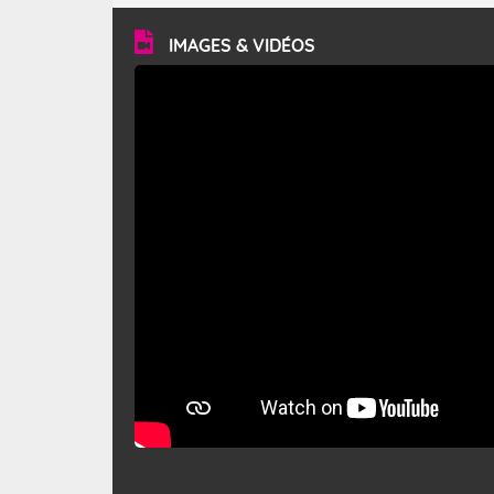
vitesse moyenne de 50 km/h et atteindre 80 à 100 km/h
en rafales, parfois davantage. Il parcourt la basse vallée
du Rhône et la Provence et envahit le littoral
IMAGES & VIDÉOS
méditerranéen à partir de la Camargue.