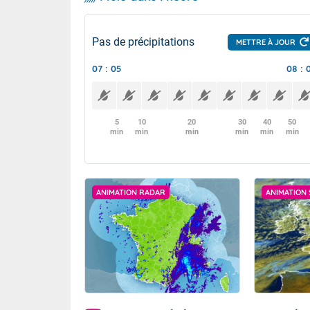
Pas de précipitations
METTRE À JOUR
07 : 05
08 : 
5
10
20
30
40
50
min
min
min
min
min
min
ANIMATION RADAR
ANIMATION 