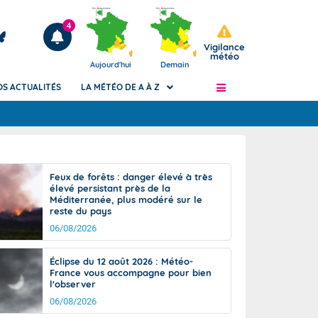
4
Vigilance
météo
Aujourd'hui
Demain
OS ACTUALITÉS
LA MÉTÉO DE A À Z
Articles
ngers
Feux de forêts : danger élevé à très
Phénomènes dangereux de J+2 à J+7
élevé persistant près de la
civile
Méditerranée, plus modéré sur le
Avertissement pluies intenses à l'échelle
reste du pays
des communes (Apic)
és
06/08/2026
Bulletins Marine
ateur de
Bulletins d'estimation du risque
Éclipse du 12 août 2026 : Météo-
d'avalanche
France vous accompagne pour bien
-pompier
l'observer
Météo des forêts
06/08/2026
Vigicrues