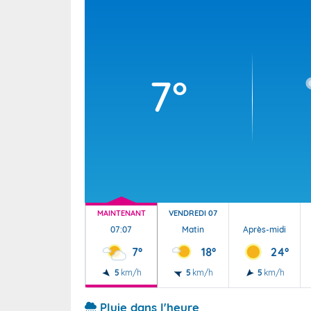
Wallis e
Grand fr
7°
MAINTENANT
VENDREDI 07
07:07
Matin
Après-midi
7°
18°
24°
5
km/h
5
km/h
5
km/h
Pluie dans l'heure