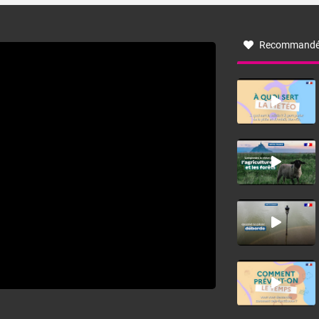
à nord-ouest, dans un secteur qui part du Roussillon à la
vallée de l’Aude et à l’ouest de l’Hérault. L’étymologie de
ce vent vient du latin trasmontanus, signifiant au-delà des
monts, en allusion aux régions montagneuses d’où
Recommandé
provient ce vent.