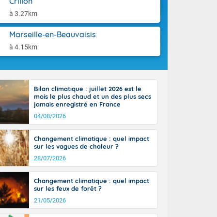
Crillon
ttoral l'après-
aison.
n général, 14
à 3.27km
r
sse, il fait
Marseille-en-Beauvaisis
ouvent 30 à 35
à 4.15km
Bilan climatique : juillet 2026 est le
mois le plus chaud et un des plus secs
jamais enregistré en France
04/08/2026
Changement climatique : quel impact
sur les vagues de chaleur ?
28/07/2026
Changement climatique : quel impact
sur les feux de forêt ?
21/05/2026