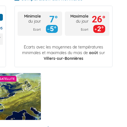
Minimale
Maximale
7°
26°
du jour
du jour
5°
2°
05
Ecart
Ecart
Écarts avec les moyennes de températures
minimales et maximales du mois de
août
sur
Villers-sur-Bonnières
SATELLITE