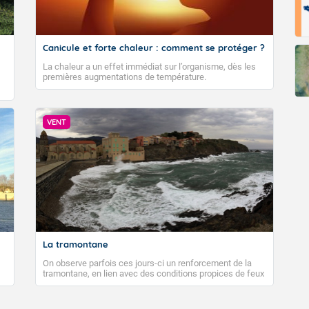
Canicule et forte chaleur : comment se protéger ?
La chaleur a un effet immédiat sur l’organisme, dès les
premières augmentations de température.
VENT
La tramontane
On observe parfois ces jours-ci un renforcement de la
tramontane, en lien avec des conditions propices de feux
de forêt. Mais qu'est-ce que la tramontane ? Quelles sont
ses caractéristiques ? La tramontane est un vent
turbulent soufflant de secteur nord-ouest à nord, ou ouest