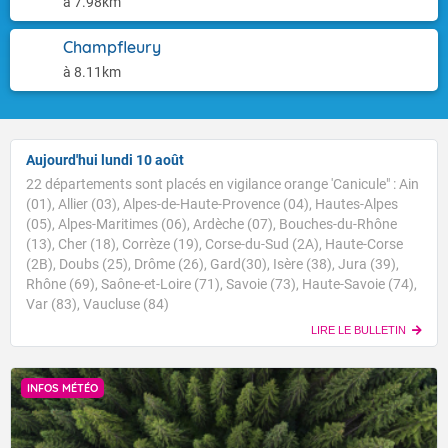
à 7.98km
Champfleury
à 8.11km
Aujourd'hui lundi 10 août
22 départements sont placés en vigilance orange 'Canicule" : Ain
(01), Allier (03), Alpes-de-Haute-Provence (04), Hautes-Alpes
(05), Alpes-Maritimes (06), Ardèche (07), Bouches-du-Rhône
(13), Cher (18), Corrèze (19), Corse-du-Sud (2A), Haute-Corse
(2B), Doubs (25), Drôme (26), Gard(30), Isère (38), Jura (39),
Rhône (69), Saône-et-Loire (71), Savoie (73), Haute-Savoie (74),
Var (83), Vaucluse (84)
LIRE LE BULLETIN
INFOS MÉTÉO