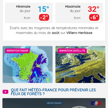
Minimale
Maximale
15°
32°
du jour
du jour
2°
6°
Ecart
Ecart
Écarts avec les moyennes de températures minimales et
maximales du mois de
août
sur
Villiers-Herbisse
ANIMATION RADAR
ANIMATION SATELLITE
QUE FAIT MÉTÉO-FRANCE POUR PRÉVENIR LES
FEUX DE FORÊTS ?