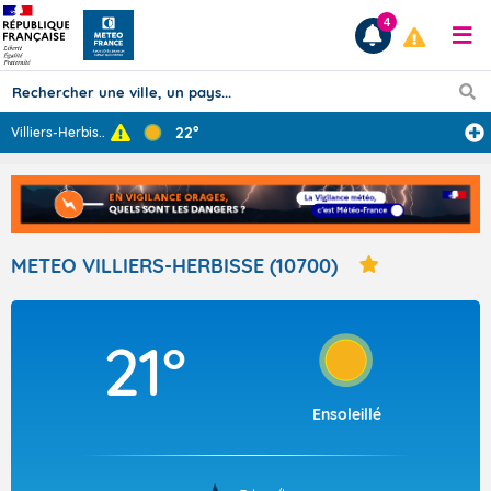
4
22°
Villiers-Herbis
...
Prévisions
TOUS LES RÉSULTATS
METEO VILLIERS-HERBISSE (10700)
Articles
21°
Ensoleillé