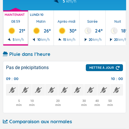
5
km/h
MAINTENANT
LUNDI 10
08:59
Matin
Après-midi
Soirée
Nuit
21°
26°
30°
24°
18°
5
km/h
10
km/h
15
km/h
20
km/h
20
km/h
Pluie dans l'heure
Pas de précipitations
METTRE À JOUR
09 : 00
10 : 00
5
10
20
30
40
50
min
min
min
min
min
min
Comparaison aux normales