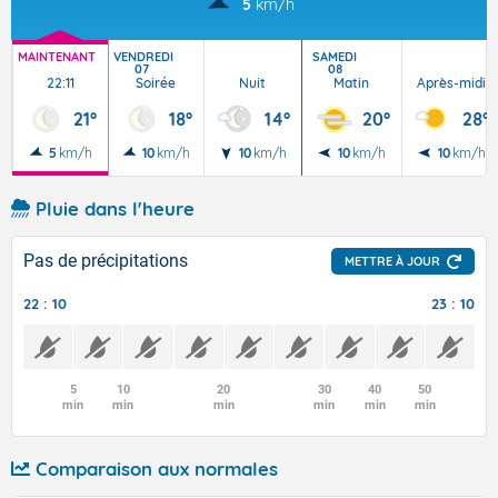
5
km/h
MAINTENANT
VENDREDI
SAMEDI
07
08
22:11
Soirée
Nuit
Matin
Après-midi
21°
18°
14°
20°
28°
5
km/h
10
km/h
10
km/h
10
km/h
10
km/h
Pluie dans l'heure
Pas de précipitations
METTRE À JOUR
22 : 10
23 : 10
5
10
20
30
40
50
min
min
min
min
min
min
Comparaison aux normales