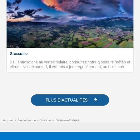
Glossaire
De l’anticyclone au vortex polaire, consultez notre glossaire météo et
climat. Non exhaustif, il est mis à jour régulièrement, au fil de nos
publications. Vous y trouverez également des liens utiles vers nos
contenus pédagogiques concernant les phénomènes
météorologiques et des informations scientifiques sur le
changement climatique.
PLUS D'ACTUALITÉS
Accueil
Île-de-France
Yvelines
Villiers-le-Mahieu