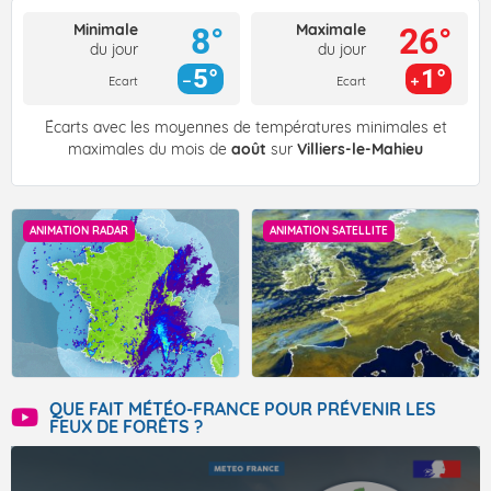
Minimale
Maximale
8°
26°
du jour
du jour
5°
1°
Ecart
Ecart
Écarts avec les moyennes de températures minimales et
maximales du mois de
août
sur
Villiers-le-Mahieu
ANIMATION RADAR
ANIMATION SATELLITE
QUE FAIT MÉTÉO-FRANCE POUR PRÉVENIR LES
FEUX DE FORÊTS ?