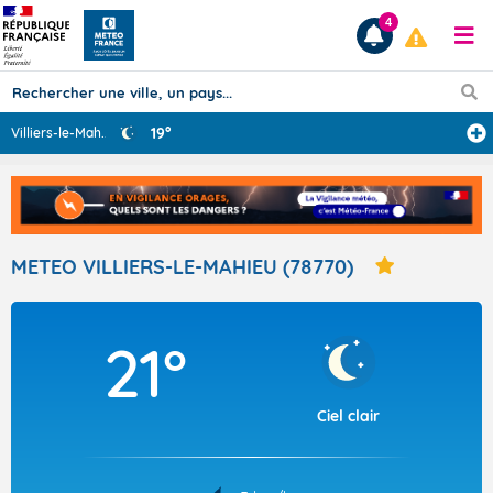
4
19°
Villiers-le-Mah
...
Prévisions
TOUS LES RÉSULTATS
METEO VILLIERS-LE-MAHIEU (78770)
Articles
21°
Ciel clair