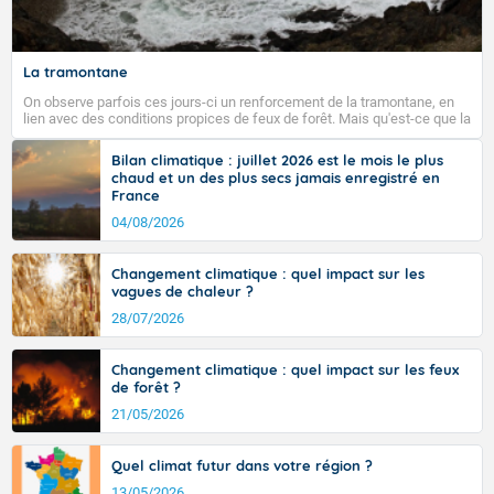
La tramontane
On observe parfois ces jours-ci un renforcement de la tramontane, en
lien avec des conditions propices de feux de forêt. Mais qu'est-ce que la
tramontane ? Quelles sont ses caractéristiques ? La tramontane est un
vent turbulent soufflant de secteur nord-ouest à nord, ou ouest à nord-
Bilan climatique : juillet 2026 est le mois le plus
ouest, dans un secteur qui part du Roussillon à la vallée de l’Aude et à
chaud et un des plus secs jamais enregistré en
l’ouest de l’Hérault. L’étymologie de ce vent vient du latin trasmontanus,
France
signifiant au-delà des monts, en allusion aux régions montagneuses
d’où provient ce vent.
04/08/2026
Changement climatique : quel impact sur les
vagues de chaleur ?
28/07/2026
Changement climatique : quel impact sur les feux
de forêt ?
21/05/2026
Quel climat futur dans votre région ?
13/05/2026