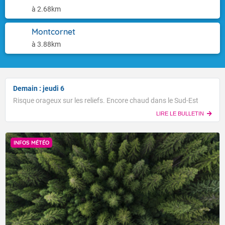
à 2.68km
Montcornet
à 3.88km
Demain : jeudi 6
Risque orageux sur les reliefs. Encore chaud dans le Sud-Est
LIRE LE BULLETIN
INFOS MÉTÉO