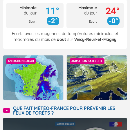
Minimale
Maximale
11°
24°
du jour
du jour
2°
0°
Ecart
Ecart
Écarts avec les moyennes de températures minimales et
maximales du mois de
août
sur
Vincy-Reuil-et-Magny
ANIMATION RADAR
ANIMATION SATELLITE
QUE FAIT MÉTÉO-FRANCE POUR PRÉVENIR LES
FEUX DE FORÊTS ?