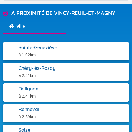
A PROXIMITÉ DE VINCY-REUIL-ET-MAGNY
Ville
Sainte-Geneviève
à 1.02km
Chéry-lès-Rozoy
à 2.41km
Dolignon
à 2.41km
Renneval
à 2.59km
Soize