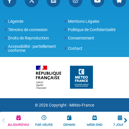
Légende
Mentions Légales
Témoins de connexion
Politique de Confidentialité
Droits de Reproduction
Consentement
Accessibilité : partiellement
Contact
conforme
© 2026 Copyright -
Météo-France
AUJOURD'HUI
PAR HEURE
DEMAIN
WEEK-END
7 JOURS