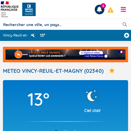
4
13°
Vincy-Reuil-et-
...
Prévisions
TOUS LES RÉSULTATS
METEO VINCY-REUIL-ET-MAGNY (02340)
Articles
13°
Ciel clair