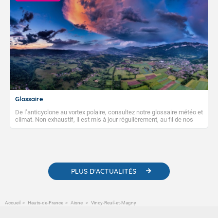
Glossaire
De l’anticyclone au vortex polaire, consultez notre glossaire météo et
climat. Non exhaustif, il est mis à jour régulièrement, au fil de nos
publications. Vous y trouverez également des liens utiles vers nos
contenus pédagogiques concernant les phénomènes
météorologiques et des informations scientifiques sur le
changement climatique.
PLUS D'ACTUALITÉS
Accueil
Hauts-de-France
Aisne
Vincy-Reuil-et-Magny