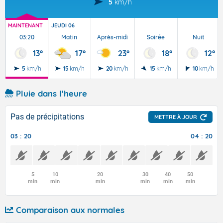
5
km/h
MAINTENANT
JEUDI 06
03:20
Matin
Après-midi
Soirée
Nuit
13°
17°
23°
18°
12°
5
km/h
15
km/h
20
km/h
15
km/h
10
km/h
Pluie dans l'heure
Pas de précipitations
METTRE À JOUR
03 : 20
04 : 20
5
10
20
30
40
50
min
min
min
min
min
min
Comparaison aux normales