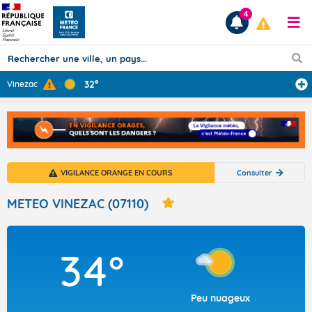
4
32°
Vinezac
Prévisions
TOUS LES RÉSULTATS
VIGILANCE ORANGE EN COURS
Consulter
Articles
METEO VINEZAC (07110)
34°
Peu nuageux