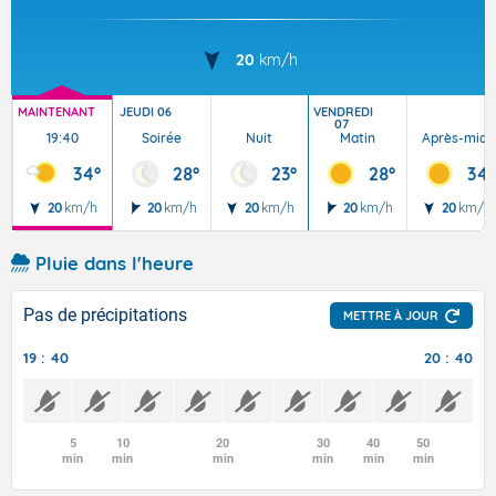
20
km/h
MAINTENANT
JEUDI 06
VENDREDI
07
19:40
Soirée
Nuit
Matin
Après-midi
34°
28°
23°
28°
34°
20
km/h
20
km/h
20
km/h
20
km/h
20
km/h
Pluie dans l'heure
Pas de précipitations
METTRE À JOUR
19 : 40
20 : 40
5
10
20
30
40
50
min
min
min
min
min
min