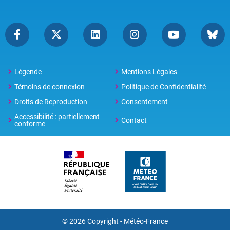
Légende
Mentions Légales
Témoins de connexion
Politique de Confidentialité
Droits de Reproduction
Consentement
Accessibilité : partiellement
Contact
conforme
© 2026 Copyright -
Météo-France