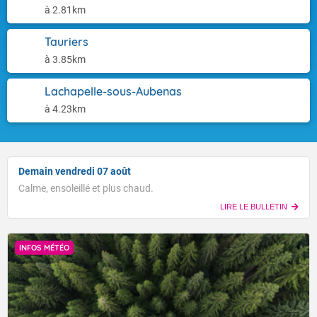
à 2.81km
Tauriers
à 3.85km
Lachapelle-sous-Aubenas
à 4.23km
Demain vendredi 07 août
Calme, ensoleillé et plus chaud.
LIRE LE BULLETIN
INFOS MÉTÉO