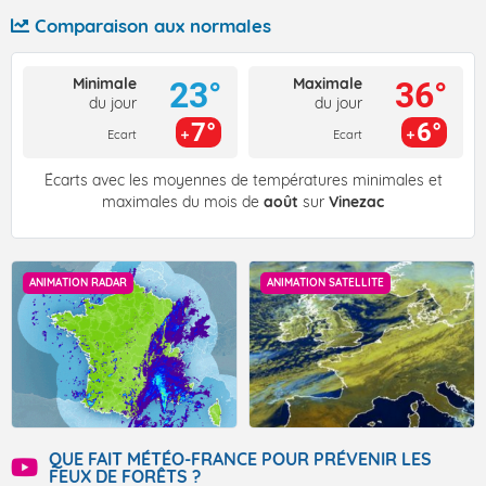
Comparaison aux normales
Minimale
Maximale
23°
36°
du jour
du jour
7°
6°
Ecart
Ecart
Écarts avec les moyennes de températures minimales et
maximales du mois de
août
sur
Vinezac
ANIMATION RADAR
ANIMATION SATELLITE
QUE FAIT MÉTÉO-FRANCE POUR PRÉVENIR LES
FEUX DE FORÊTS ?