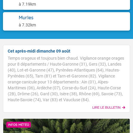
à 7.19km
Murles
à 7.32km
Cet après-midi dimanche 09 août
Temps orageux et toujours bien chaud. Vigilance orange orages
pour 8 départements / Haute-Garonne (31), Gers (32), Landes
(40), Lot-et-Garonne (47), Pyrénées-Atlantiques (64), Hautes-
Pyrénées (65), Tarn (81) et Tarn-et-Garonne (82). Vigilance
orange canicule pour 13 départements : Ain (01), Alpes-
Maritimes (06), Ardèche (07), Corse-du-Sud (2A), Haute-Corse
(2B), Drôme (26), Gard (30), Isère (38), Rhône (69), Savoie (73),
Haute-Savoie (74), Var (83) et Vaucluse (84).
LIRE LE BULLETIN
INFOS MÉTÉO