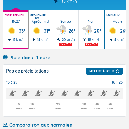
15
km/h
MAINTENANT
DIMANCHE
LUNDI 10
09
15:27
Après-midi
Soirée
Nuit
Matin
33°
31°
26°
20°
26°
15
km/h
15
km/h
20
km/h
15
km/h
5
km/h
65 km/h
45 km/h
Pluie dans l'heure
Pas de précipitations
METTRE À JOUR
15 : 25
16 : 25
5
10
20
30
40
50
min
min
min
min
min
min
Comparaison aux normales