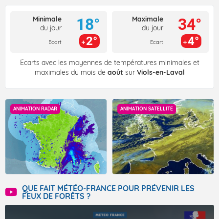
Minimale
Maximale
18°
34°
du jour
du jour
2°
4°
Ecart
Ecart
Écarts avec les moyennes de températures minimales et
maximales du mois de
août
sur
Viols-en-Laval
ANIMATION RADAR
ANIMATION SATELLITE
QUE FAIT MÉTÉO-FRANCE POUR PRÉVENIR LES
FEUX DE FORÊTS ?