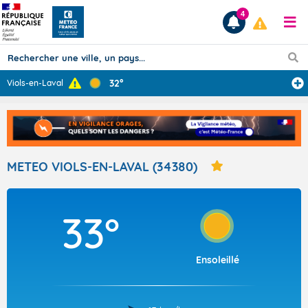
4
32°
Viols-en-Laval
Prévisions
TOUS LES RÉSULTATS
METEO VIOLS-EN-LAVAL (34380)
Articles
33°
Ensoleillé