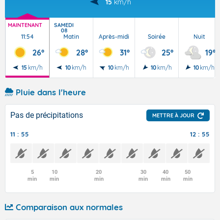
15
km/h
MAINTENANT
SAMEDI
08
11:54
Matin
Après-midi
Soirée
Nuit
26°
28°
31°
25°
19°
15
km/h
10
km/h
10
km/h
10
km/h
10
km/h
Pluie dans l'heure
Pas de précipitations
METTRE À JOUR
11 : 55
12 : 55
5
10
20
30
40
50
min
min
min
min
min
min
Comparaison aux normales