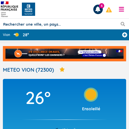
4
28°
Vion
Prévisions
TOUS LES RÉSULTATS
METEO VION (72300)
Articles
26°
Ensoleillé