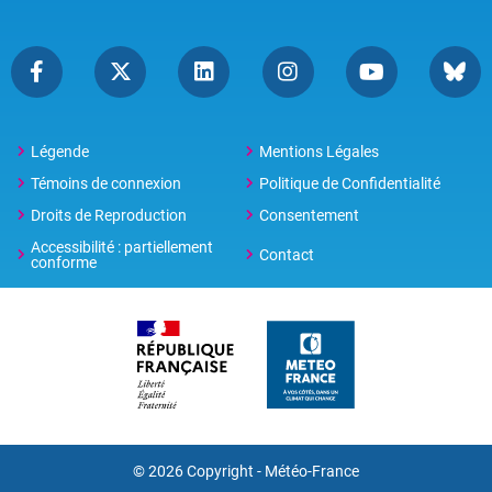
Légende
Mentions Légales
Témoins de connexion
Politique de Confidentialité
Droits de Reproduction
Consentement
Accessibilité : partiellement
Contact
conforme
© 2026 Copyright -
Météo-France