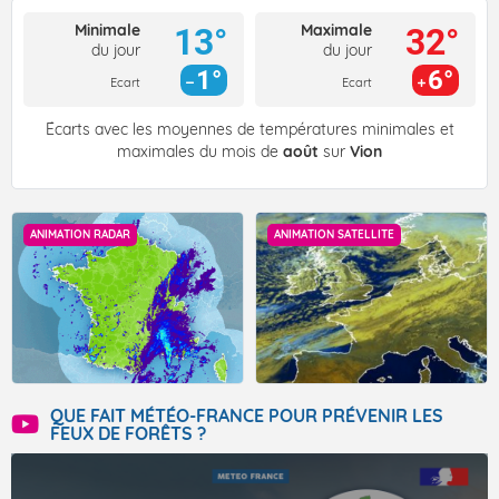
Minimale
Maximale
13°
32°
du jour
du jour
1°
6°
Ecart
Ecart
Écarts avec les moyennes de températures minimales et
maximales du mois de
août
sur
Vion
ANIMATION RADAR
ANIMATION SATELLITE
QUE FAIT MÉTÉO-FRANCE POUR PRÉVENIR LES
FEUX DE FORÊTS ?