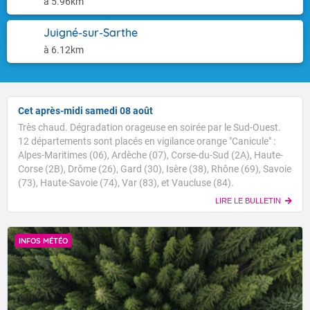
à 5.96km
Juigné-sur-Sarthe
à 6.12km
Cet après-midi samedi 08 août
Très chaud. Dégradation orageuse en soirée par le Sud-Ouest.
12 départements sont placés en vigilance orange "Canicule" :
Alpes-Maritimes (06), Ardèche (07), Corse-du-Sud (2A), Haute-
Corse (2B), Drôme (26), Gard (30), Isère (38), Rhône (69), Savoie
(73), Haute-Savoie (74), Var (83), et Vaucluse (84).
LIRE LE BULLETIN
INFOS MÉTÉO