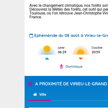
Avec le changement climatique, nos forêts sont
Découvrez la Météo des forêts, cet outil qui pe
Toulouse, où l'on retrouve Jean-Christophe Vi
France.
Ephéméride du 08 août à Virieu-le-G
Voici les tem
Lever
Coucher
: 22/28 Paris
06:29
20:59
Clermont-Fd :
Limoges : 24/
Lille : 22/29
Dominique
TENDANCE P
Cet après-mi
Pour la sema
Très chaud
A PROXIMITÉ DE VIRIEU-LE-GRAND
départemen
Au niveau du 
températures 
Maritimes 
Ville
(26), Gard 
Tendance des
(83), et Vau
2026 :