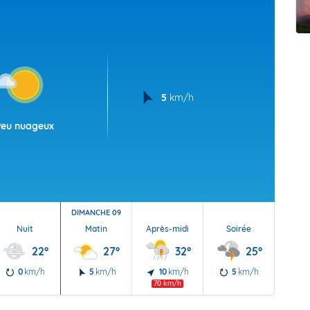
t Futuna
oid
5
km/h
Peu nuageux
DIMANCHE 09
Nuit
Matin
Après-midi
Soirée
Nu
22°
27°
32°
25°
0
km/h
5
km/h
10
km/h
5
km/h
5
70 km/h