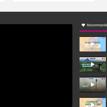
de forêt. Mais qu'est-ce que la tramontane ? Quelles sont
ses caractéristiques ? La tramontane est un vent
turbulent soufflant de secteur nord-ouest à nord, ou ouest
à nord-ouest, dans un secteur qui part du Roussillon à la
vallée de l’Aude et à l’ouest de l’Hérault. L’étymologie de
ce vent vient du latin trasmontanus, signifiant au-delà des
monts, en allusion aux régions montagneuses d’où
Recommandé
provient ce vent.