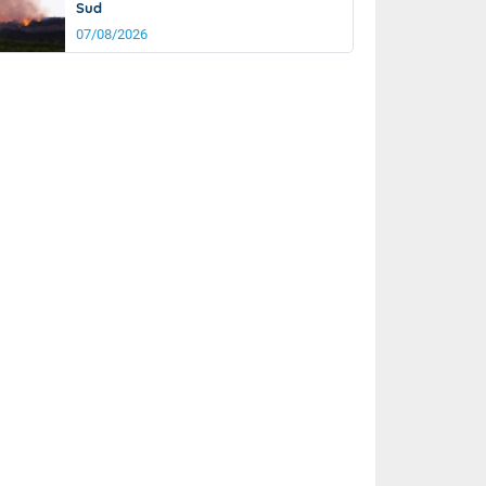
Sud
07/08/2026
it
22°
km/h