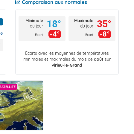
Comparaison aux normales
Minimale
Maximale
18°
35°
du jour
du jour
4°
8°
05
Ecart
Ecart
Écarts avec les moyennes de températures
minimales et maximales du mois de
août
sur
Virieu-le-Grand
SATELLITE