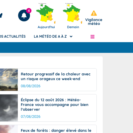
4
Vigilance
météo
Aujourd'hui
Demain
OS ACTUALITÉS
LA MÉTÉO DE A À Z
Articles
ngers
Retour progressif de la chaleur avec
Phénomènes dangereux de J+2 à J+7
un risque orageux ce week-end
civile
Avertissement pluies intenses à l'échelle
08/08/2026
des communes (Apic)
és
Bulletins Marine
Éclipse du 12 août 2026 : Météo-
France vous accompagne pour bien
ateur de
Bulletins d'estimation du risque
l'observer
d'avalanche
07/08/2026
-pompier
Météo des forêts
Vigicrues
Feux de forêts : danger élevé dans le