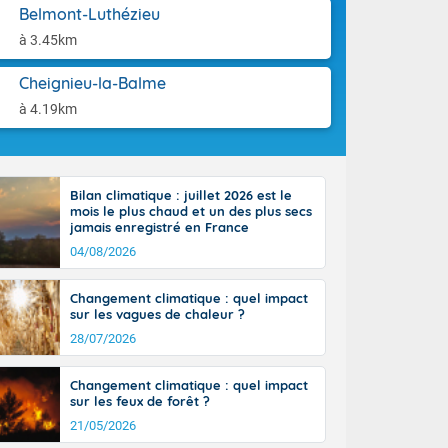
st du pays en
aison.
Belmont-Luthézieu
que sur la
à 3.45km
, la chaine
 par
Cheignieu-la-Balme
ure nuageuse
n seconde
à 4.19km
e Midi-
u-Charentes.
 90 km/h. Les
 30 degrés
Bilan climatique : juillet 2026 est le
e, avec 34 à
mois le plus chaud et un des plus secs
s, et 39 à 40
jamais enregistré en France
04/08/2026
Changement climatique : quel impact
sur les vagues de chaleur ?
28/07/2026
e-Aquitaine,
'Île-de-
Changement climatique : quel impact
isolés
sur les feux de forêt ?
maritimes sont
21/05/2026
 ondées sont