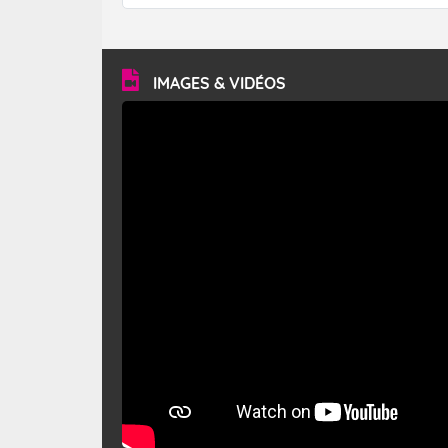
forêt. Mais qu'est-ce que le mistral ? Quelles sont ses
caractéristiques ? Le mistral est un vent régional,
turbulent et généralement sec, pouvant souffler à une
vitesse moyenne de 50 km/h et atteindre 80 à 100 km/h
en rafales, parfois davantage. Il parcourt la basse vallée
du Rhône et la Provence et envahit le littoral
IMAGES & VIDÉOS
méditerranéen à partir de la Camargue.