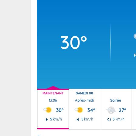
Wallis e
Grand fr
30°
MAINTENANT
SAMEDI 08
13:06
Après-midi
Soirée
30°
34°
27°
5
km/h
5
km/h
5
km/h