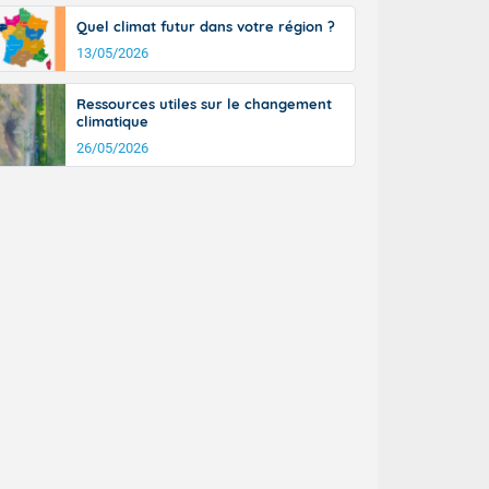
tinée, un peu
Quel climat futur dans votre région ?
ud du pays en
13/05/2026
tique. Des
ers le Jura et
ancs de
Ressources utiles sur le changement
t lumineux et
climatique
nise sur le
26/05/2026
ipitations en
km/h. Côté
mprises entre
 17 en Anjou.
açade
des pointes