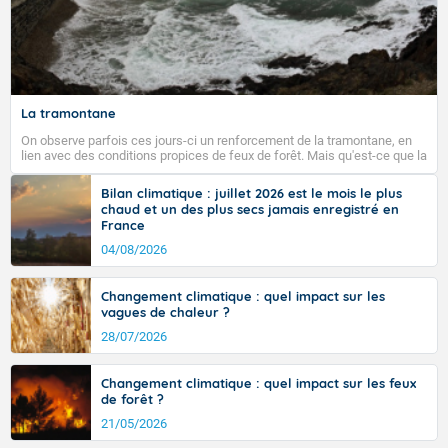
La tramontane
On observe parfois ces jours-ci un renforcement de la tramontane, en
lien avec des conditions propices de feux de forêt. Mais qu'est-ce que la
tramontane ? Quelles sont ses caractéristiques ? La tramontane est un
vent turbulent soufflant de secteur nord-ouest à nord, ou ouest à nord-
Bilan climatique : juillet 2026 est le mois le plus
ouest, dans un secteur qui part du Roussillon à la vallée de l’Aude et à
chaud et un des plus secs jamais enregistré en
l’ouest de l’Hérault. L’étymologie de ce vent vient du latin trasmontanus,
France
signifiant au-delà des monts, en allusion aux régions montagneuses
d’où provient ce vent.
04/08/2026
Changement climatique : quel impact sur les
vagues de chaleur ?
28/07/2026
Changement climatique : quel impact sur les feux
de forêt ?
21/05/2026