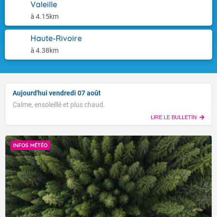
Valeille
à 4.15km
Haute-Rivoire
à 4.38km
Aujourd'hui vendredi 07 août
Calme, ensoleillé et plus chaud.
LIRE LE BULLETIN
INFOS MÉTÉO