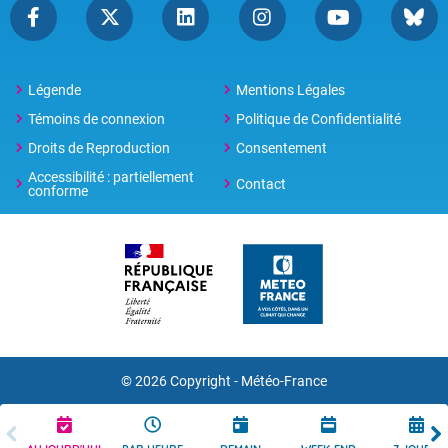
Légende
Mentions Légales
Témoins de connexion
Politique de Confidentialité
Droits de Reproduction
Consentement
Accessibilité : partiellement
Contact
conforme
© 2026 Copyright -
Météo-France