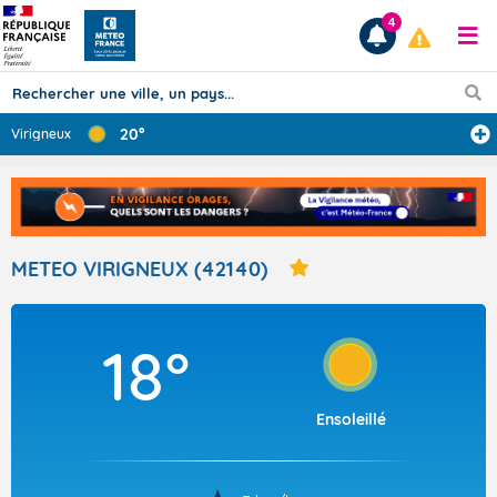
4
20°
Virigneux
Prévisions
TOUS LES RÉSULTATS
METEO VIRIGNEUX (42140)
Articles
18°
Ensoleillé