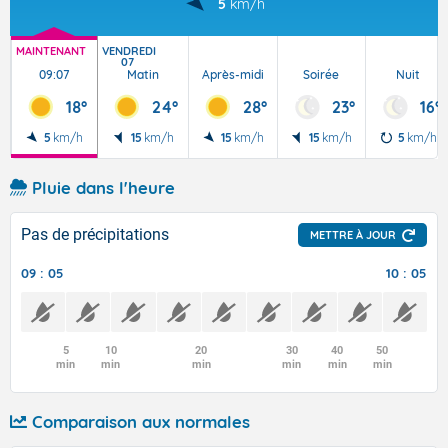
5
km/h
MAINTENANT
VENDREDI
07
09:07
Matin
Après-midi
Soirée
Nuit
18°
24°
28°
23°
16°
5
km/h
15
km/h
15
km/h
15
km/h
5
km/h
Pluie dans l'heure
Pas de précipitations
METTRE À JOUR
09 : 05
10 : 05
5
10
20
30
40
50
min
min
min
min
min
min
Comparaison aux normales