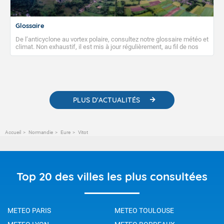
Glossaire
De l’anticyclone au vortex polaire, consultez notre glossaire météo et
climat. Non exhaustif, il est mis à jour régulièrement, au fil de nos
publications. Vous y trouverez également des liens utiles vers nos
contenus pédagogiques concernant les phénomènes
météorologiques et des informations scientifiques sur le
changement climatique.
PLUS D'ACTUALITÉS
Accueil
Normandie
Eure
Vitot
Top 20 des villes les plus consultées
METEO PARIS
METEO TOULOUSE