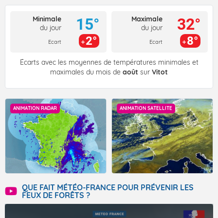
Minimale
Maximale
15°
32°
du jour
du jour
2°
8°
Ecart
Ecart
Écarts avec les moyennes de températures minimales et
maximales du mois de
août
sur
Vitot
ANIMATION RADAR
ANIMATION SATELLITE
QUE FAIT MÉTÉO-FRANCE POUR PRÉVENIR LES
FEUX DE FORÊTS ?