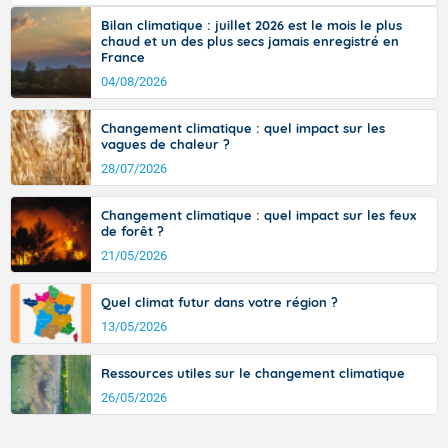
tramontane ? Quelles sont ses caractéristiques ? La tramontane est un
bleue. Les maximales s'inscrivent entre 22 et 25 degrés
vent turbulent soufflant de secteur nord-ouest à nord, ou ouest à nord-
Bilan climatique : juillet 2026 est le mois le plus
sur les côtes de Manche et sur le nord Bretagne, 30 à
ouest, dans un secteur qui part du Roussillon à la vallée de l’Aude et à
chaud et un des plus secs jamais enregistré en
35 sur le reste de l'hexagone, et jusqu'à 36 à 39 degrés
l’ouest de l’Hérault. L’étymologie de ce vent vient du latin trasmontanus,
France
signifiant au-delà des monts, en allusion aux régions montagneuses
en basse vallée du Rhône, dans l'intérieur de la
d’où provient ce vent.
04/08/2026
Provence.
Changement climatique : quel impact sur les
vagues de chaleur ?
Fermer
28/07/2026
Changement climatique : quel impact sur les feux
de forêt ?
21/05/2026
Quel climat futur dans votre région ?
13/05/2026
Ressources utiles sur le changement climatique
26/05/2026