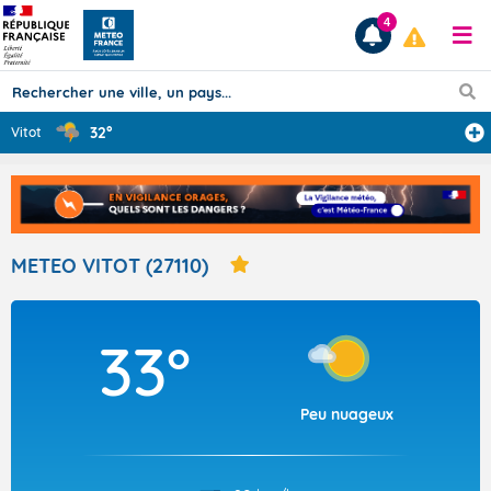
4
32°
Vitot
Prévisions
TOUS LES RÉSULTATS
METEO VITOT (27110)
Articles
33°
Peu nuageux