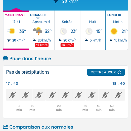
20
km/h
MAINTENANT
DIMANCHE
LUNDI 10
09
17:41
Après-midi
Soirée
Nuit
Matin
33°
32°
23°
15°
21°
20
km/h
20
km/h
20
km/h
5
km/h
15
km/h
45 km/h
40 km/h
Pluie dans l'heure
Pas de précipitations
METTRE À JOUR
17 : 40
18 : 40
5
10
20
30
40
50
min
min
min
min
min
min
Comparaison aux normales