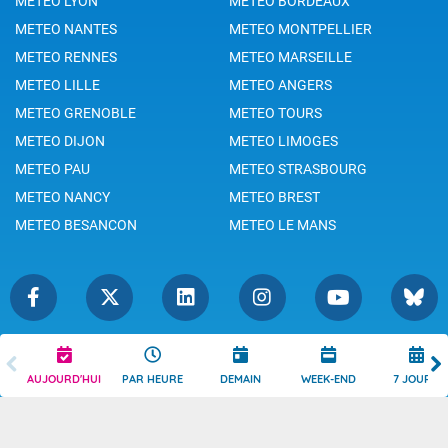
METEO LYON
METEO BORDEAUX
METEO NANTES
METEO MONTPELLIER
METEO RENNES
METEO MARSEILLE
METEO LILLE
METEO ANGERS
METEO GRENOBLE
METEO TOURS
METEO DIJON
METEO LIMOGES
METEO PAU
METEO STRASBOURG
METEO NANCY
METEO BREST
METEO BESANCON
METEO LE MANS
Légende
Mentions Légales
AUJOURD'HUI
PAR HEURE
DEMAIN
WEEK-END
7 JOURS
Témoins de connexion
Politique de Confidentialité
Droits de Reproduction
Consentement