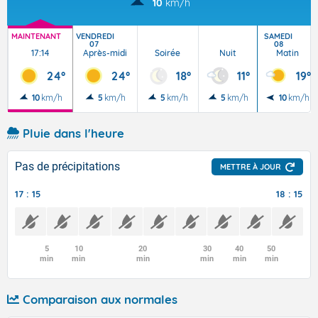
10
km/h
MAINTENANT
VENDREDI
SAMEDI
07
08
17:14
Après-midi
Soirée
Nuit
Matin
24°
24°
18°
11°
19°
10
km/h
5
km/h
5
km/h
5
km/h
10
km/h
Pluie dans l'heure
Pas de précipitations
METTRE À JOUR
17 : 15
18 : 15
5
10
20
30
40
50
min
min
min
min
min
min
Comparaison aux normales