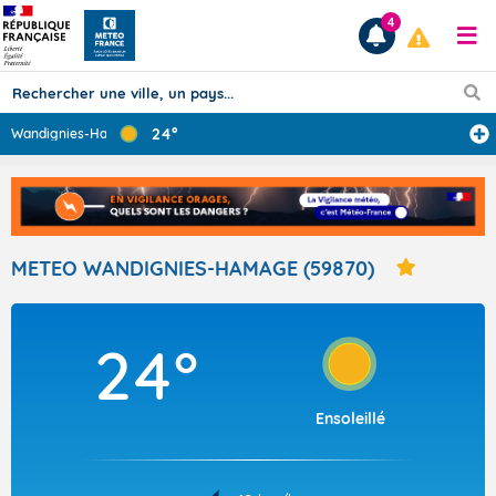
4
24°
Wandignies-Hama
...
Prévisions
TOUS LES RÉSULTATS
METEO WANDIGNIES-HAMAGE (59870)
Articles
24°
Ensoleillé