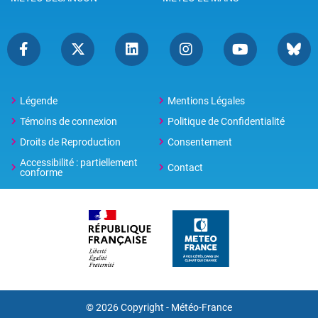
Légende
Mentions Légales
Témoins de connexion
Politique de Confidentialité
Droits de Reproduction
Consentement
Accessibilité : partiellement
Contact
conforme
© 2026 Copyright -
Météo-France