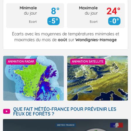
Minimale
Maximale
8°
24°
du jour
du jour
5°
0°
Ecart
Ecart
Écarts avec les moyennes de températures minimales et
maximales du mois de
août
sur
Wandignies-Hamage
ANIMATION RADAR
ANIMATION SATELLITE
QUE FAIT MÉTÉO-FRANCE POUR PRÉVENIR LES
FEUX DE FORÊTS ?