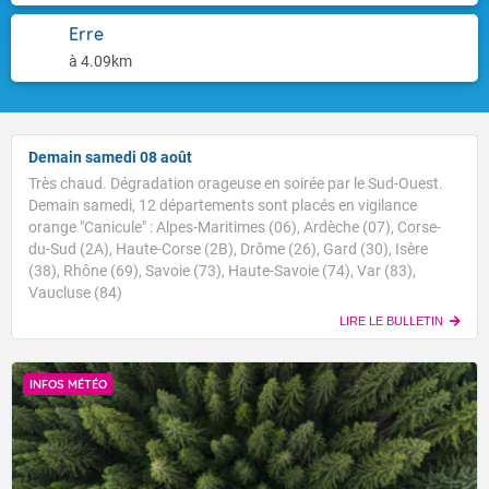
Erre
à 4.09km
Demain samedi 08 août
Très chaud. Dégradation orageuse en soirée par le Sud-Ouest.
Demain samedi, 12 départements sont placés en vigilance
orange "Canicule" : Alpes-Maritimes (06), Ardèche (07), Corse-
du-Sud (2A), Haute-Corse (2B), Drôme (26), Gard (30), Isère
(38), Rhône (69), Savoie (73), Haute-Savoie (74), Var (83),
Vaucluse (84)
LIRE LE BULLETIN
INFOS MÉTÉO