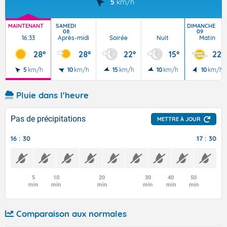
5
km/h
MAINTENANT
SAMEDI
DIMANCHE
08
09
16:33
Après-midi
Soirée
Nuit
Matin
28°
28°
22°
15°
22°
5
km/h
10
km/h
15
km/h
10
km/h
10
km/h
Pluie dans l'heure
Pas de précipitations
METTRE À JOUR
16 : 30
17 : 30
5
10
20
30
40
50
min
min
min
min
min
min
Comparaison aux normales