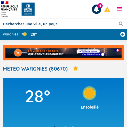
4
28°
Wargnies
Prévisions
TOUS LES RÉSULTATS
METEO WARGNIES (80670)
Articles
28°
Ensoleillé