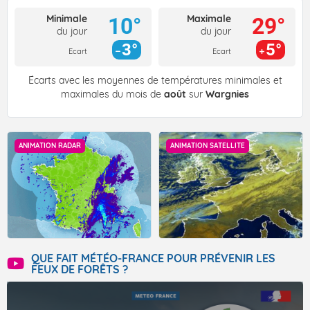
Minimale
Maximale
10°
29°
du jour
du jour
3°
5°
Ecart
Ecart
Écarts avec les moyennes de températures minimales et
maximales du mois de
août
sur
Wargnies
ANIMATION RADAR
ANIMATION SATELLITE
QUE FAIT MÉTÉO-FRANCE POUR PRÉVENIR LES
FEUX DE FORÊTS ?