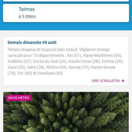
Talmas
à 5.00km
Demain dimanche 09 août
Temps orageux et toujours bien chaud. Vigilance orange
canicule pour 13 départements : Ain (01), Alpes-Maritimes (06),
Ardèche (07), Corse-du-Sud (2A), Haute-Corse (2B), Drôme (26),
Gard (30), Isère (38), Rhône (69), Savoie (73), Haute-Savoie
(74), Var (83) et Vaucluse (84).
LIRE LE BULLETIN
INFOS MÉTÉO