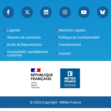
Légende
Mentions Légales
Témoins de connexion
Politique de Confidentialité
Droits de Reproduction
Consentement
Accessibilité : partiellement
Contact
conforme
© 2026 Copyright -
Météo-France