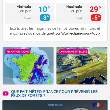
Minimale
Maximale
10°
29°
du jour
du jour
3°
5°
Ecart
Ecart
Écarts avec les moyennes de températures minimales et
maximales du mois de
août
sur
Wavrechain-sous-Faulx
ANIMATION RADAR
ANIMATION SATELLITE
QUE FAIT MÉTÉO-FRANCE POUR PRÉVENIR LES
FEUX DE FORÊTS ?