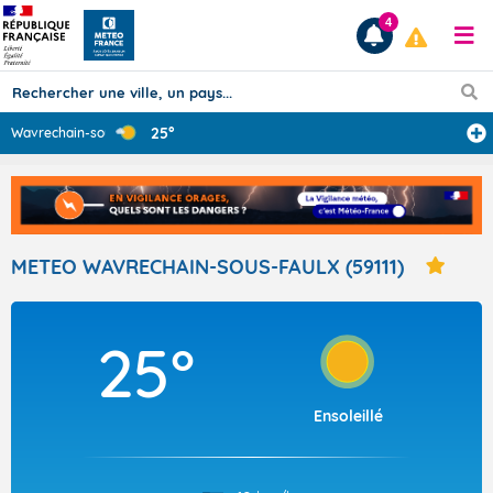
4
25°
Wavrechain-sous
...
Prévisions
TOUS LES RÉSULTATS
METEO WAVRECHAIN-SOUS-FAULX (59111)
Articles
25°
Ensoleillé