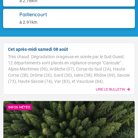
à 2.76km
Paillencourt
à 2.91km
Cet après-midi samedi 08 août
Très chaud. Dégradation orageuse en soirée par le Sud-Ouest.
12 départements sont placés en vigilance orange "Canicule" :
Alpes-Maritimes (06), Ardèche (07), Corse-du-Sud (2A), Haute-
Corse (2B), Drôme (26), Gard (30), Isère (38), Rhône (69), Savoie
(73), Haute-Savoie (74), Var (83), et Vaucluse (84).
LIRE LE BULLETIN
INFOS MÉTÉO