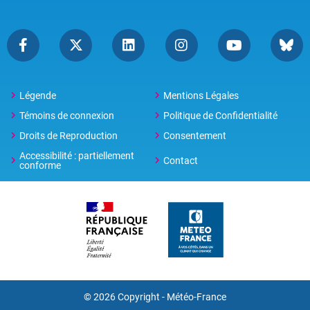
Légende
Mentions Légales
Témoins de connexion
Politique de Confidentialité
Droits de Reproduction
Consentement
Accessibilité : partiellement
Contact
conforme
© 2026 Copyright -
Météo-France