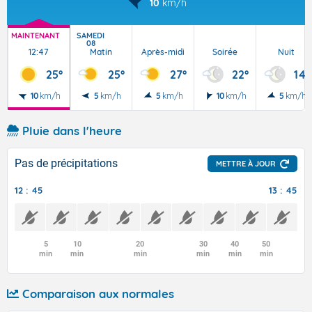
10
km/h
MAINTENANT
SAMEDI
08
12:47
Matin
Après-midi
Soirée
Nuit
25°
25°
27°
22°
14°
10
km/h
5
km/h
5
km/h
10
km/h
5
km/h
Pluie dans l'heure
Pas de précipitations
METTRE À JOUR
12 : 45
13 : 45
5
10
20
30
40
50
min
min
min
min
min
min
Comparaison aux normales