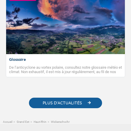
Glossaire
De l’anticyclone au vortex polaire, consultez notre glossaire météo et
climat. Non exhaustif, il est mis à jour régulièrement, au fil de nos
publications. Vous y trouverez également des liens utiles vers nos
contenus pédagogiques concernant les phénomènes
météorologiques et des informations scientifiques sur le
changement climatique.
PLUS D'ACTUALITÉS
Accueil
Grand Est
Haut-Rhin
Wickerschwihr