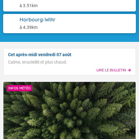
à 3.51km
Horbourg-Wihr
à 4.39km
Cet après-midi vendredi 07 août
Calme, ensoleillé et plus chaud.
LIRE LE BULLETIN
INFOS MÉTÉO