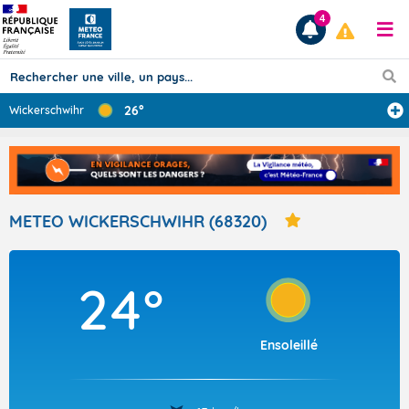
4
26°
Wickerschwihr
Prévisions
TOUS LES RÉSULTATS
METEO WICKERSCHWIHR (68320)
Articles
24°
Ensoleillé