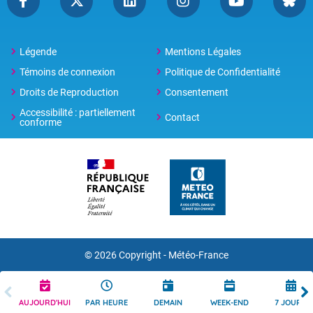
Légende
Mentions Légales
Témoins de connexion
Politique de Confidentialité
Droits de Reproduction
Consentement
Accessibilité : partiellement
Contact
conforme
© 2026 Copyright -
Météo-France
AUJOURD'HUI
PAR HEURE
DEMAIN
WEEK-END
7 JOURS