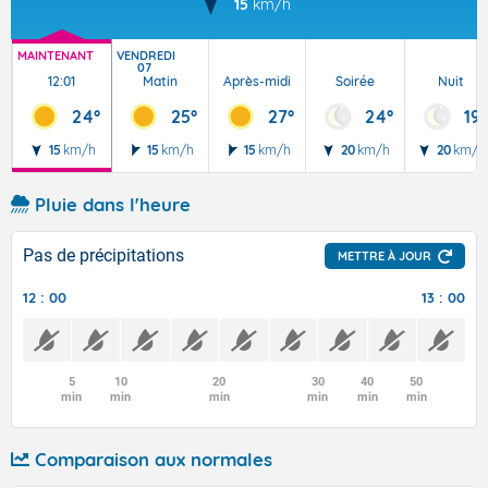
15
km/h
MAINTENANT
VENDREDI
07
12:01
Matin
Après-midi
Soirée
Nuit
24°
25°
27°
24°
19°
15
km/h
15
km/h
15
km/h
20
km/h
20
km/h
Pluie dans l'heure
Pas de précipitations
METTRE À JOUR
12 : 00
13 : 00
5
10
20
30
40
50
min
min
min
min
min
min
Comparaison aux normales