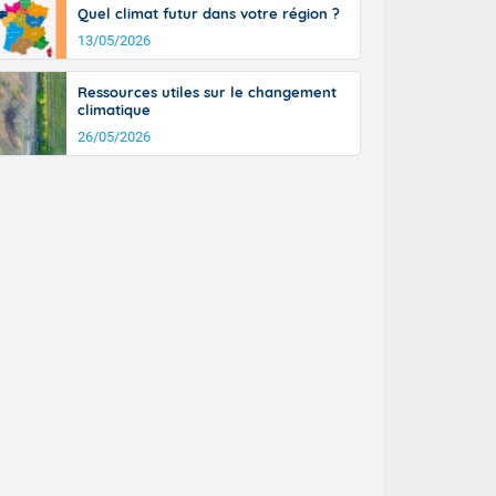
Quel climat futur dans votre région ?
n général, 14
r
13/05/2026
sse, il fait
ouvent 30 à 35
Ressources utiles sur le changement
climatique
26/05/2026