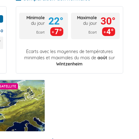
Minimale
Maximale
22°
30°
du jour
du jour
7°
4°
40
Ecart
Ecart
Écarts avec les moyennes de températures
minimales et maximales du mois de
août
sur
Wintzenheim
SATELLITE