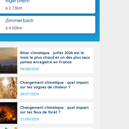
Ingersheim
tes
aison.
 possible sur
à 2.73km
e, avec des
bourgeonnent
Zimmerbach
rse sur le sud
à 4.00km
 sur la
d à nord-ouest
 entre 50 et
ur résiste sur
Bilan climatique : juillet 2026 est le
imales
mois le plus chaud et un des plus secs
Rhône-Alpes à
jamais enregistré en France
 terres et 20
04/08/2026
Changement climatique : quel impact
sur les vagues de chaleur ?
28/07/2026
ble du
Changement climatique : quel impact
es
sur les feux de forêt ?
u'à 50-60 km/h
21/05/2026
ilent les
ttoral l'après-