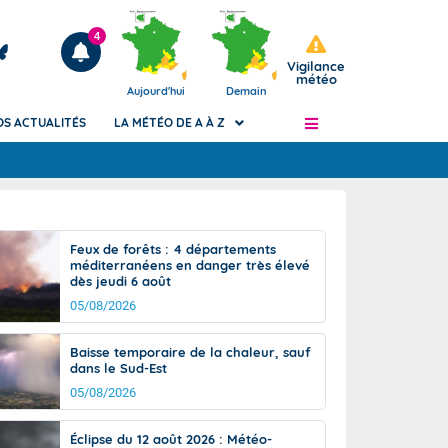
4
Vigilance
météo
Aujourd'hui
Demain
OS ACTUALITÉS
LA MÉTÉO DE A À Z
Articles
ngers
Feux de forêts : 4 départements
Phénomènes dangereux de J+2 à J+7
méditerranéens en danger très élevé
civile
dès jeudi 6 août
Avertissement pluies intenses à l'échelle
des communes (Apic)
05/08/2026
és
Bulletins Marine
Baisse temporaire de la chaleur, sauf
ateur de
Bulletins d'estimation du risque
dans le Sud-Est
d'avalanche
05/08/2026
-pompier
Météo des forêts
Vigicrues
Éclipse du 12 août 2026 : Météo-