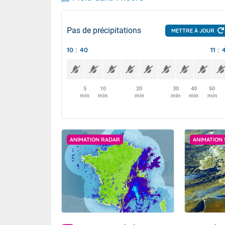
Pas de précipitations
METTRE À JOUR
10 : 40
11 : 
5
10
20
30
40
50
min
min
min
min
min
min
ANIMATION RADAR
ANIMATION 