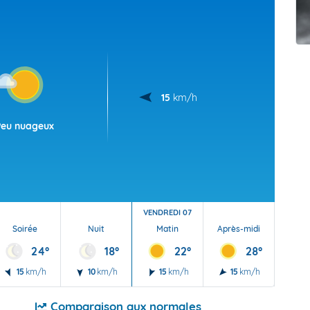
t Futuna
oid
15
km/h
Peu nuageux
VENDREDI 07
Soirée
Nuit
Matin
Après-midi
Soi
24°
18°
22°
28°
15
km/h
10
km/h
15
km/h
15
km/h
20
Comparaison aux normales