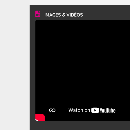
turbulent et généralement sec, pouvant souffler à une
vitesse moyenne de 50 km/h et atteindre 80 à 100 km/h
en rafales, parfois davantage. Il parcourt la basse vallée
du Rhône et la Provence et envahit le littoral
IMAGES & VIDÉOS
méditerranéen à partir de la Camargue.