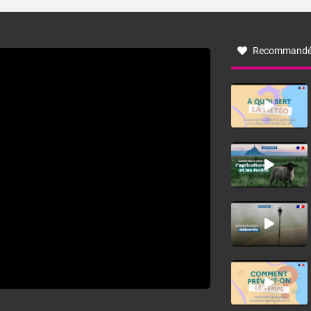
turbulent soufflant de secteur nord-ouest à nord, ou ouest
à nord-ouest, dans un secteur qui part du Roussillon à la
vallée de l’Aude et à l’ouest de l’Hérault. L’étymologie de
ce vent vient du latin trasmontanus, signifiant au-delà des
monts, en allusion aux régions montagneuses d’où
Recommandé
provient ce vent.