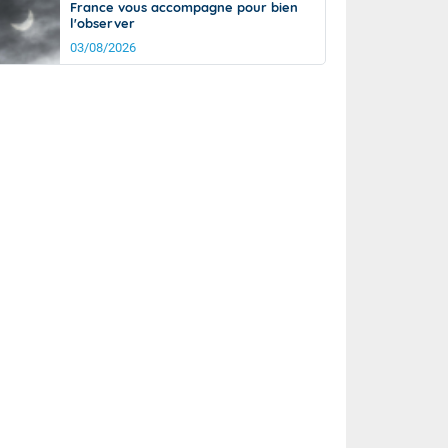
France vous accompagne pour bien
l'observer
03/08/2026
rée
Nuit
23°
18°
km/h
5
km/h