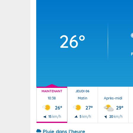
Wallis e
Grand fr
26°
MAINTENANT
JEUDI 06
10:38
Matin
Après-midi
26°
27°
29°
15
km/h
5
km/h
20
km/h
Pluie dans l'heure