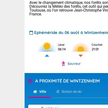
Avec le changement climatique, nos forêts sont
Découvrez la Météo des forêts, cet outil qui pe
Toulouse, où l'on retrouve Jean-Christophe Vi
France.
Ephéméride du 06 août à Wintzenhei
Voici les tem
Lever
Coucher
06:14
21:01
: 18/23 Paris
Clermont-Fd :
Limoges : 20/
Sauveur
Lille : 19/24
TENDANCE P
Cet après-mid
Pour la sema
A PROXIMITÉ DE WINTZENHEIM
Risque orag
orange cani
Cette semain
devrait rester
du-Sud (2A)
Ville
Station de ski
(69), Var (8
Tendance des
2026 :
Sur le Sud-Oue