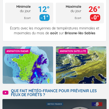
Minimale
Maximale
12°
26°
du jour
du jour
1°
0°
Ecart
Ecart
Écarts avec les moyennes de températures minimales et
maximales du mois de
août
sur
Briosne-lès-Sables
ANIMATION RADAR
ANIMATION SATELLITE
QUE FAIT MÉTÉO-FRANCE POUR PRÉVENIR LES
FEUX DE FORÊTS ?