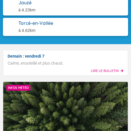
Jauzé
à 4.23km
Torcé-en-Vallée
à 4.62km
Demain : vendredi 7
Calme, ensoleillé et plus chaud.
LIRE LE BULLETIN
INFOS MÉTÉO