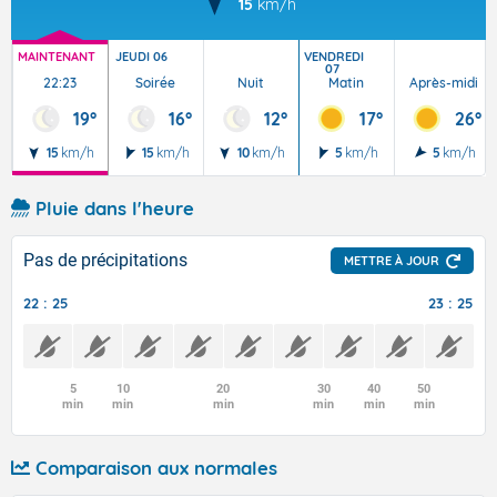
15
km/h
MAINTENANT
JEUDI 06
VENDREDI
07
22:23
Soirée
Nuit
Matin
Après-midi
19°
16°
12°
17°
26°
15
km/h
15
km/h
10
km/h
5
km/h
5
km/h
Pluie dans l'heure
Pas de précipitations
METTRE À JOUR
22 : 25
23 : 25
5
10
20
30
40
50
min
min
min
min
min
min
Comparaison aux normales