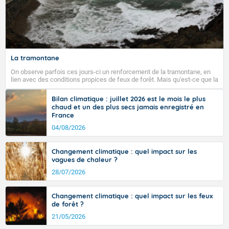
La tramontane
On observe parfois ces jours-ci un renforcement de la tramontane, en
lien avec des conditions propices de feux de forêt. Mais qu'est-ce que la
tramontane ? Quelles sont ses caractéristiques ? La tramontane est un
vent turbulent soufflant de secteur nord-ouest à nord, ou ouest à nord-
Bilan climatique : juillet 2026 est le mois le plus
ouest, dans un secteur qui part du Roussillon à la vallée de l’Aude et à
chaud et un des plus secs jamais enregistré en
l’ouest de l’Hérault. L’étymologie de ce vent vient du latin trasmontanus,
France
signifiant au-delà des monts, en allusion aux régions montagneuses
d’où provient ce vent.
04/08/2026
Changement climatique : quel impact sur les
vagues de chaleur ?
28/07/2026
Changement climatique : quel impact sur les feux
de forêt ?
21/05/2026