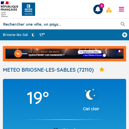
4
17°
Briosne-lès-Sab
...
Prévisions
TOUS LES RÉSULTATS
METEO BRIOSNE-LES-SABLES (72110)
Articles
19°
Ciel clair