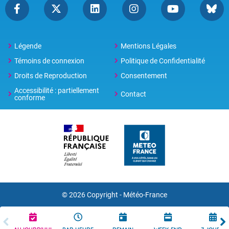
Légende
Mentions Légales
Témoins de connexion
Politique de Confidentialité
Droits de Reproduction
Consentement
Accessibilité : partiellement
Contact
conforme
© 2026 Copyright -
Météo-France