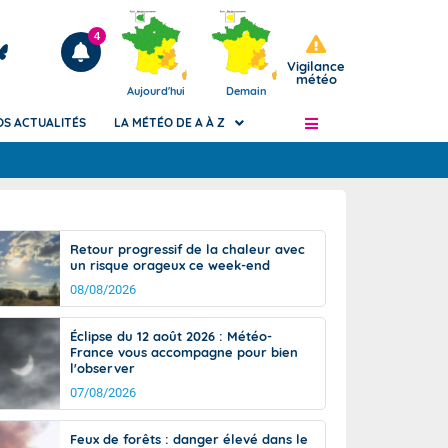
4
Vigilance
météo
Aujourd'hui
Demain
OS ACTUALITÉS
LA MÉTÉO DE A À Z
Articles
ngers
Retour progressif de la chaleur avec
Phénomènes dangereux de J+2 à J+7
un risque orageux ce week-end
civile
Avertissement pluies intenses à l'échelle
08/08/2026
des communes (Apic)
és
Bulletins Marine
Éclipse du 12 août 2026 : Météo-
France vous accompagne pour bien
ateur de
Bulletins d'estimation du risque
l'observer
d'avalanche
07/08/2026
-pompier
Météo des forêts
Vigicrues
Feux de forêts : danger élevé dans le