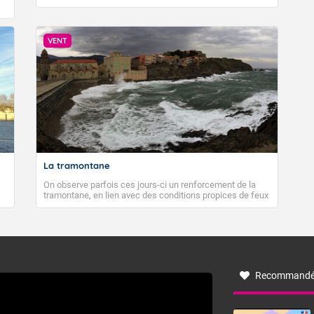
VENT
La tramontane
On observe parfois ces jours-ci un renforcement de la
tramontane, en lien avec des conditions propices de feux
de forêt. Mais qu'est-ce que la tramontane ? Quelles sont
ses caractéristiques ? La tramontane est un vent
turbulent soufflant de secteur nord-ouest à nord, ou ouest
à nord-ouest, dans un secteur qui part du Roussillon à la
vallée de l’Aude et à l’ouest de l’Hérault. L’étymologie de
ce vent vient du latin trasmontanus, signifiant au-delà des
monts, en allusion aux régions montagneuses d’où
Recommandé
provient ce vent.
VIGILANCE ROUGE