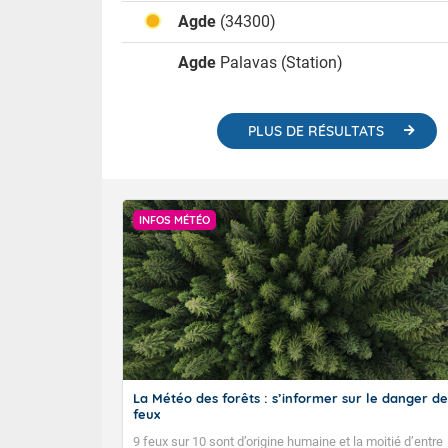
Wallis e
Grand fr
Agde
(34300)
Agde
Palavas (station)
PLUS DE RÉSULTATS
INFOS MÉTÉO
La Météo des forêts : s’informer sur le danger de
feux
9 feux sur 10 sont d’origine humaine et la moitié d’entre