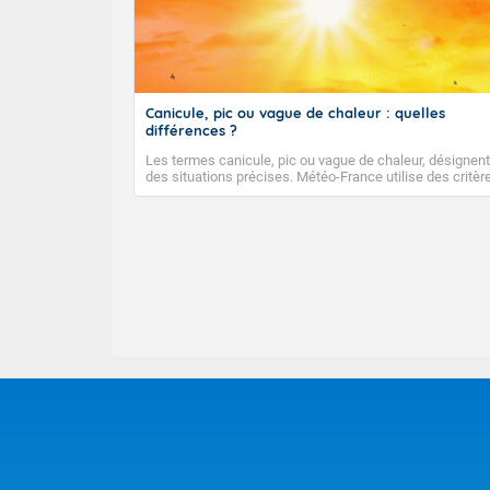
Canicule, pic ou vague de chaleur : quelles
différences ?
Les termes canicule, pic ou vague de chaleur, désignent
des situations précises. Météo-France utilise des critèr
climatologiques pour évaluer et qualifier les épisodes d
chaleur qui peuvent avoir des impacts sanitaires et soci
économiques importants.