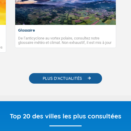
Glossaire
De l’anticyclone au vortex polaire, consultez notre
glossaire météo et climat. Non exhaustif, il est mis à jour
régulièrement, au fil de nos publications. Vous y trouverez
es
également des liens utiles vers nos contenus
e
pédagogiques concernant les phénomènes
o-
météorologiques et des informations scientifiques sur le
changement climatique.
PLUS D'ACTUALITÉS
Top 20 des villes les plus consultées