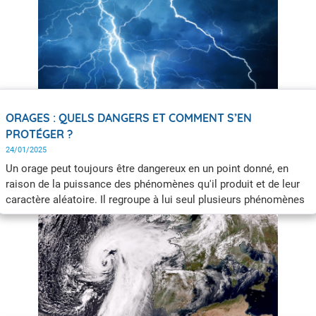
ORAGES : QUELS DANGERS ET COMMENT S’EN
PROTÉGER ?
24/01/2025
Un orage peut toujours être dangereux en un point donné, en
raison de la puissance des phénomènes qu'il produit et de leur
caractère aléatoire. Il regroupe à lui seul plusieurs phénomènes
pouvant être dangereux : la foudre, les pluies intenses, les
rafales de vent ou encore de la grêle. Pour se protéger des
orages, l’un des conseils est de vous abriter dans un bâtiment en
dur, de vous éloigner des arbres et des cours d’eau et de se tenir
informé.