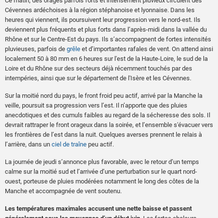
Ce matin, des orages parfois forts et intensément pluvieux circulent des
Cévennes ardéchoises à la région stéphanoise et lyonnaise. Dans les
heures qui viennent, ils poursuivent leur progression vers le nord-est. Ils
deviennent plus fréquents et plus forts dans l’après-midi dans la vallée du
Rhône et sur le Centre-Est du pays. Ils s’accompagnent de fortes intensités
pluvieuses, parfois de
grêle
et d’importantes rafales de vent. On attend ainsi
localement 50 à 80 mm en 6 heures sur l'est de la Haute-Loire, le sud de la
Loire et du Rhône sur des secteurs déjà récemment touchés par des
intempéries, ainsi que sur le département de l'Isère et les Cévennes.
Sur la moitié nord du pays, le front froid peu actif, arrivé par la Manche la
veille, poursuit sa progression vers l’est. Il n’apporte que des pluies
anecdotiques et des cumuls faibles au regard de la sécheresse des sols. Il
devrait rattraper le front orageux dans la soirée, et l’ensemble s'évacuer vers
les frontières de l’est dans la nuit. Quelques averses prennent le relais à
l’arrière, dans un
ciel de traîne
peu actif.
La journée de jeudi s’annonce plus favorable, avec le retour d’un temps
calme sur la moitié sud et l’arrivée d’une perturbation sur le quart nord-
ouest, porteuse de pluies modérées notamment le long des côtes de la
Manche et accompagnée de vent soutenu.
Les températures maximales accusent une nette baisse et passent