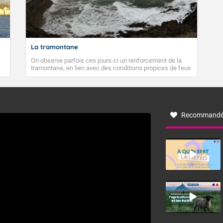
La tramontane
On observe parfois ces jours-ci un renforcement de la
tramontane, en lien avec des conditions propices de feux
de forêt. Mais qu'est-ce que la tramontane ? Quelles sont
ses caractéristiques ? La tramontane est un vent
turbulent soufflant de secteur nord-ouest à nord, ou ouest
à nord-ouest, dans un secteur qui part du Roussillon à la
vallée de l’Aude et à l’ouest de l’Hérault. L’étymologie de
ce vent vient du latin trasmontanus, signifiant au-delà des
Recommandé
monts, en allusion aux régions montagneuses d’où
provient ce vent.