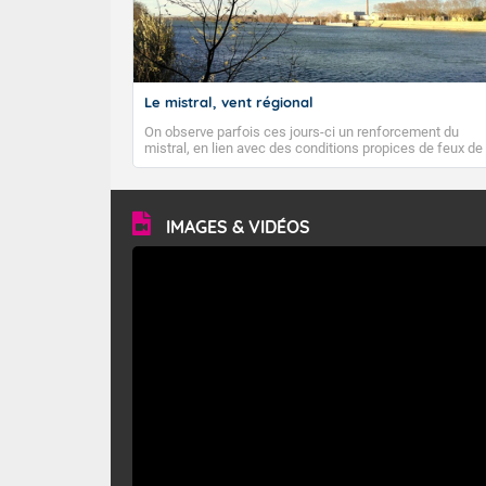
Le mistral, vent régional
On observe parfois ces jours-ci un renforcement du
mistral, en lien avec des conditions propices de feux de
forêt. Mais qu'est-ce que le mistral ? Quelles sont ses
caractéristiques ? Le mistral est un vent régional,
turbulent et généralement sec, pouvant souffler à une
vitesse moyenne de 50 km/h et atteindre 80 à 100 km/h
IMAGES & VIDÉOS
en rafales, parfois davantage. Il parcourt la basse vallée
du Rhône et la Provence et envahit le littoral
méditerranéen à partir de la Camargue.