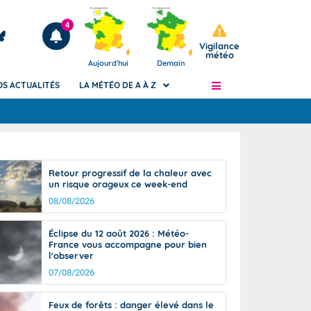
4
Vigilance
météo
Aujourd'hui
Demain
OS ACTUALITÉS
LA MÉTÉO DE A À Z
Articles
ngers
Retour progressif de la chaleur avec
Phénomènes dangereux de J+2 à J+7
un risque orageux ce week-end
civile
Avertissement pluies intenses à l'échelle
08/08/2026
des communes (Apic)
és
Bulletins Marine
Éclipse du 12 août 2026 : Météo-
France vous accompagne pour bien
ateur de
Bulletins d'estimation du risque
l'observer
d'avalanche
07/08/2026
-pompier
Météo des forêts
Vigicrues
Feux de forêts : danger élevé dans le