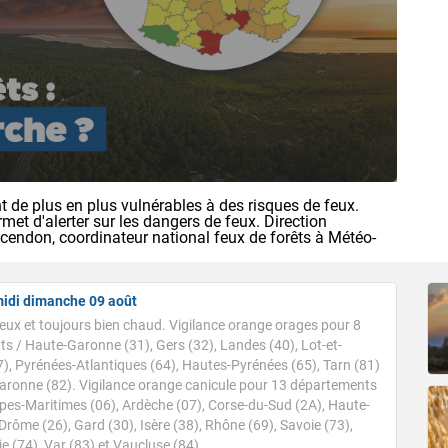
3) et Vaucluse (84).
luvio-orageux se décalent vers la mi-journée sur le Nord-Est en 
 nouveaux orages isolés circulent sur la Nouvelle-Aquitaine. Sur l
Accéder au site de Météo-France
est bien dégagé, un peu plus voilé sur le Nord-Est. L'après-midi, l
 deux tiers sud du pays, principalement sur le relief, en épargna
ainsi qu'une étroite frange du littoral atlantique. Des orages pl
l'après-midi du Massif central vers le Jura et les Alpes. Plus au
nt l'intérieur de la Bretagne, sinon le ciel est le plus souvent lu
 fin d'après-midi et en soirée, une nouvelle salve orageuse s'orga
gnant le Massif central en première partie de nuit prochaine, a
 de plus en plus vulnérables à des risques de feux.
rmet d'alerter sur les dangers de feux. Direction
rts, donnant de bons cumuls de précipitations en peu de temps, 
ncendon, coordinateur national feux de forêts à Météo-
roits, et accompagnés de violentes rafales de vent pouvant atte
mpératures maximales sont comprises entre 23 et 28 sur les cô
tlantique, elles sont comprises entre 30 et 36 dans l'intérieur du
usqu'à 37 à 38 degrés dans l'arrière-pays varois et en vallée de l
midi dimanche 09 août
ux et toujours bien chaud. Vigilance orange orages pour 8
 10 août
s / Haute-Garonne (31), Gers (32), Landes (40), Lot-et-
), Pyrénées-Atlantiques (64), Hautes-Pyrénées (65), Tarn (81)
 et chaud, orageux en montagne.
Garonne (82). Vigilance orange canicule pour 13 départements
Alpes-Maritimes (06), Ardèche (07), Corse-du-Sud (2A), Haute-
es averses résiduelles concernent le Poitou-Charentes, l'Auverg
Drôme (26), Gard (30), Isère (38), Rhône (69), Savoie (73),
ourgogne Franche-Comté. Le ciel est temporairement gris sous d
 (74), Var (83) et Vaucluse (84).