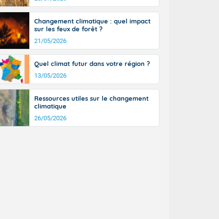
a Picardie aux
 nouveaux
Changement climatique : quel impact
également du
sur les feux de forêt ?
rénées
21/05/2026
dées peuvent
eur nord-
, les rafales
Quel climat futur dans votre région ?
t
13/05/2026
la Grande
e et sur le
Ressources utiles sur le changement
n basse vallée
climatique
26/05/2026