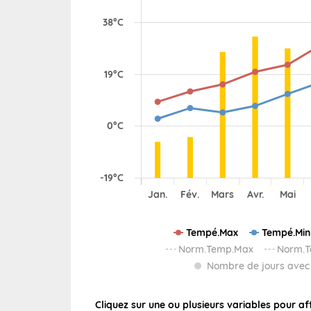
Wallis e
Grand fr
Tempé.Max
Tempé.Min
Norm.Temp.Max
Norm.T
Nombre de jours avec 
Cliquez sur une ou plusieurs variables pour af