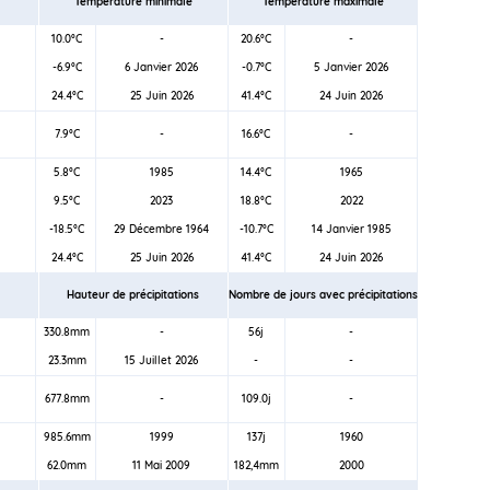
Température minimale
Température maximale
10.0°C
-
20.6°C
-
-6.9°C
6 Janvier 2026
-0.7°C
5 Janvier 2026
24.4°C
25 Juin 2026
41.4°C
24 Juin 2026
7.9°C
-
16.6°C
-
5.8°C
1985
14.4°C
1965
9.5°C
2023
18.8°C
2022
-18.5°C
29 Décembre 1964
-10.7°C
14 Janvier 1985
24.4°C
25 Juin 2026
41.4°C
24 Juin 2026
Hauteur de précipitations
Nombre de jours avec précipitations
330.8mm
-
56j
-
23.3mm
15 Juillet 2026
-
-
677.8mm
-
109.0j
-
985.6mm
1999
137j
1960
62.0mm
11 Mai 2009
182,4mm
2000