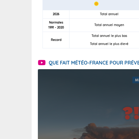
2026
Total annuel
Normales
Total annuel moyen
1991 - 2020
Total annuel le plus bas
Record
Total annuel le plus élevé
Voici les tem
QUE FAIT MÉTÉO-FRANCE POUR PRÉVE
: 20/27 Paris
Clermont-Fd :
Limoges : 24/
Lille : 24/34
Cet après-mi
Temps orag
départemen
(47), Pyrén
Garonne (82
Alpes-Marit
Drôme (26),