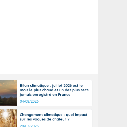
perdant de
e reste du
es orages
nt le rivage
us virulents
 nord, des
mineux et
nise sur le
vec localement
avec de la
indre 90 à 110
tes de Manche
 pays, avec
a Garonne.
Bilan climatique : juillet 2026 est le
mois le plus chaud et un des plus secs
jamais enregistré en France
04/08/2026
Changement climatique : quel impact
ne Rhône-
sur les vagues de chaleur ?
es entrées
28/07/2026