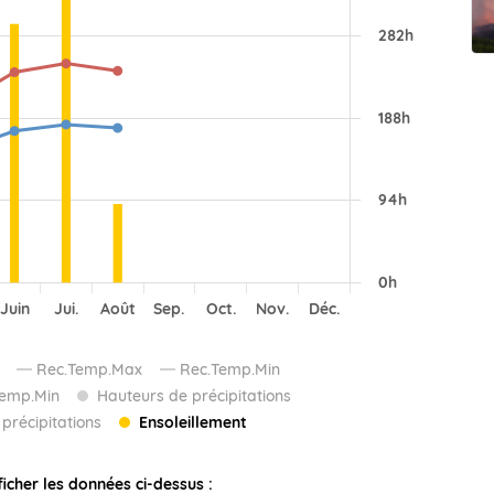
t Futuna
oid
Rec.Temp.Max
Rec.Temp.Min
emp.Min
Hauteurs de précipitations
précipitations
Ensoleillement
ficher les données ci-dessus :