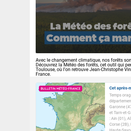
(74), Var (8
Des résidus p
l'activité. De
pays, le ciel 
concernent les
méditerranéen 
sont attendus 
averses arrose
ensoleillé. En
Sud-Ouest, ga
Avec le changement climatique, nos forêts sont
Découvrez la Météo des forêts, cet outil qui pe
des orages fo
Toulouse, où l'on retrouve Jean-Christophe Vi
grêle par end
France.
km/h. Les te
et la façade a
des pointes j
Cet après-
BULLETIN MÉTÉO-FRANCE
Temps orage
Demain lundi
département
Garonne (47
Ensoleillé
et Tarn-et-
: Ain (01), 
En matinée, d
Corse (2B), 
Alpes et la B
Haute-Savoie