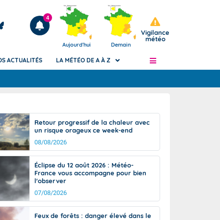
4
Vigilance
météo
Aujourd'hui
Demain
OS ACTUALITÉS
LA MÉTÉO DE A À Z
Articles
ngers
Retour progressif de la chaleur avec
Phénomènes dangereux de J+2 à J+7
un risque orageux ce week-end
civile
Avertissement pluies intenses à l'échelle
08/08/2026
des communes (Apic)
és
Bulletins Marine
Éclipse du 12 août 2026 : Météo-
France vous accompagne pour bien
ateur de
Bulletins d'estimation du risque
l'observer
d'avalanche
07/08/2026
-pompier
Météo des forêts
Vigicrues
Feux de forêts : danger élevé dans le