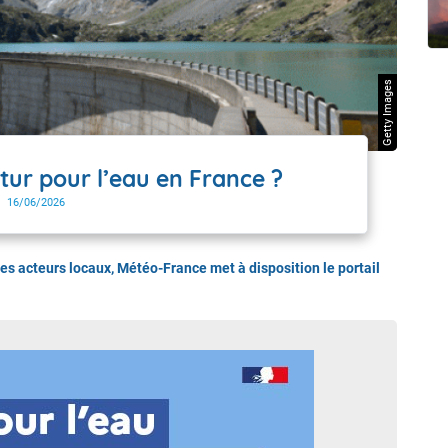
t Futuna
oid
Getty Images
tur pour l’eau en France ?
16/06/2026
 les acteurs locaux, Météo-France met à disposition le portail