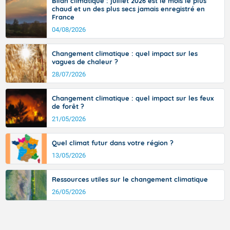
Bilan climatique : juillet 2026 est le mois le plus
ouest, dans un secteur qui part du Roussillon à la vallée de l’Aude et à
chaud et un des plus secs jamais enregistré en
l’ouest de l’Hérault. L’étymologie de ce vent vient du latin trasmontanus,
France
signifiant au-delà des monts, en allusion aux régions montagneuses
d’où provient ce vent.
04/08/2026
Changement climatique : quel impact sur les
vagues de chaleur ?
28/07/2026
Changement climatique : quel impact sur les feux
de forêt ?
21/05/2026
Quel climat futur dans votre région ?
13/05/2026
Ressources utiles sur le changement climatique
26/05/2026