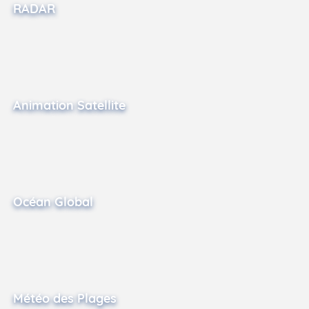
RADAR
Animation Satellite
Océan Global
Météo des Plages