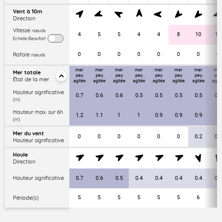
Vent à 10m
Direction
Vitesse
nœuds
4
5
5
4
4
8
10
11
Echelle Beaufort
Rafale
0
0
0
0
0
0
0
0
nœuds
mer
mer
mer
mer
mer
mer
mer
mer
Mer totale
peu
peu
peu
peu
peu
peu
peu
peu
État de la mer
agitée
agitée
agitée
agitée
agitée
agitée
agitée
agit
Hauteur significative
0.7
0.6
0.6
0.5
0.5
0.5
0.5
0.6
(m)
Hauteur max. sur 6h
1.2
1.1
1
1
0.9
0.9
0.9
1
(m)
Mer du vent
0
0
0
0
0
0
0.2
0.3
Hauteur significative
Houle
Direction
Hauteur significative
0.7
0.6
0.5
0.4
0.4
0.4
0.4
0.4
Période(s)
5
5
5
5
5
5
6
7