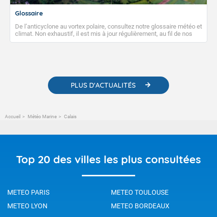
Glossaire
De l’anticyclone au vortex polaire, consultez notre glossaire météo et
climat. Non exhaustif, il est mis à jour régulièrement, au fil de nos
publications. Vous y trouverez également des liens utiles vers nos
contenus pédagogiques concernant les phénomènes
météorologiques et des informations scientifiques sur le
changement climatique.
PLUS D'ACTUALITÉS
Accueil
Météo Marine
Calais
Top 20 des villes les plus consultées
METEO PARIS
METEO TOULOUSE
METEO LYON
METEO BORDEAUX