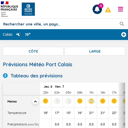
4
19°
Calais
Prévisions
CÔTE
LARGE
TOUS LES RÉSULTATS
Prévisions Météo Port Calais
Tableau des prévisions
Articles
Jeu. 6
Ven. 7
23h
02h
05h
08h
11h
14h
17h
20
Meteo
Température
18°
17°
15°
16°
21°
21°
22°
21°
Précipitations
0.0
0.0
0.0
0.0
0.0
0.0
0.0
(mm/3h)