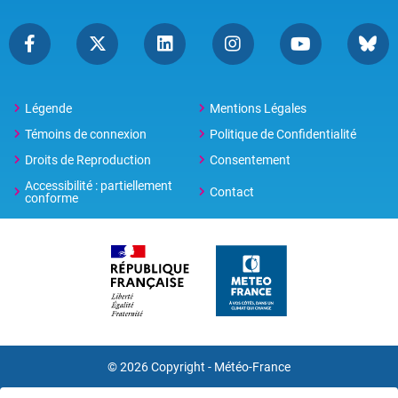
Légende
Mentions Légales
Témoins de connexion
Politique de Confidentialité
Droits de Reproduction
Consentement
Accessibilité : partiellement
Contact
conforme
© 2026 Copyright -
Météo-France