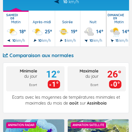
10
km/h
SAMEDI
DIMANCHE
08
09
Matin
Après-midi
Soirée
Nuit
Matin
18°
25°
19°
14°
14°
10
km/h
10
km/h
5
km/h
10
km/h
15
km/h
Comparaison aux normales
Minimale
Maximale
12°
26°
du jour
du jour
1°
0°
Ecart
Ecart
Écarts avec les moyennes de températures minimales et
maximales du mois de
août
sur
Assiniboia
ANIMATION RADAR
ANIMATION SATELLITE