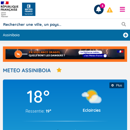
4
Assiniboia
Prévisions
TOUS LES RÉSULTATS
METEO ASSINIBOIA
Articles
Plus
18°
Eclaircies
Ressentie:
19°