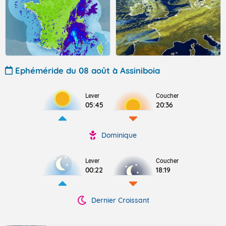
Ephéméride du 08 août à Assiniboia
Lever
Coucher
05:45
20:36
Dominique
Lever
Coucher
00:22
18:19
Dernier Croissant