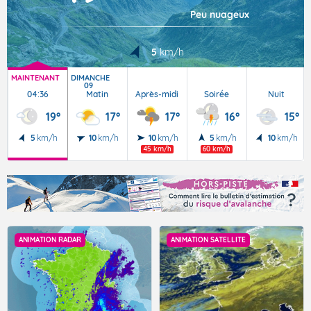
Peu nuageux
5
km/h
MAINTENANT
DIMANCHE
09
04:36
Matin
Après-midi
Soirée
Nuit
19°
17°
17°
16°
15°
5
km/h
10
km/h
10
km/h
5
km/h
10
km/h
45 km/h
60 km/h
ANIMATION RADAR
ANIMATION SATELLITE