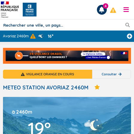
4
16°
Avoriaz 2460m
Prévisions
TOUS LES RÉSULTATS
VIGILANCE ORANGE EN COURS
Consulter
Articles
METEO STATION AVORIAZ 2460M
à 2460m
19°