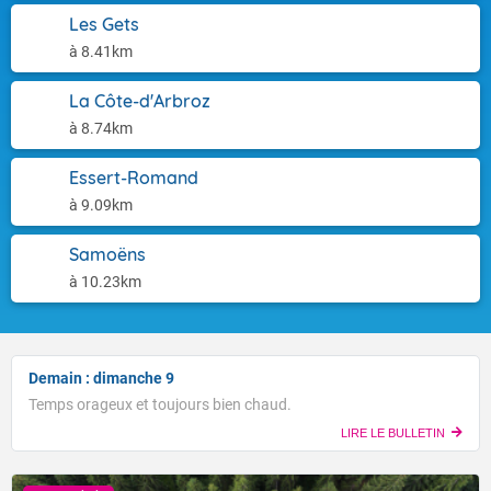
Les Gets
à 8.41km
La Côte-d'Arbroz
à 8.74km
Essert-Romand
à 9.09km
Samoëns
à 10.23km
Demain : dimanche 9
Temps orageux et toujours bien chaud.
LIRE LE BULLETIN