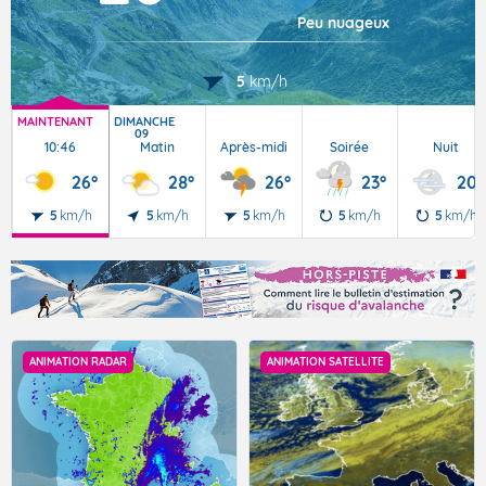
Peu nuageux
5
km/h
MAINTENANT
DIMANCHE
09
10:46
Matin
Après-midi
Soirée
Nuit
26°
28°
26°
23°
20°
5
km/h
5
km/h
5
km/h
5
km/h
5
km/h
ANIMATION RADAR
ANIMATION SATELLITE