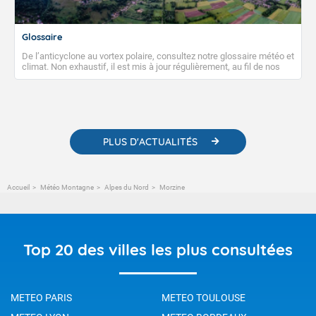
Glossaire
De l’anticyclone au vortex polaire, consultez notre glossaire météo et
climat. Non exhaustif, il est mis à jour régulièrement, au fil de nos
publications. Vous y trouverez également des liens utiles vers nos
contenus pédagogiques concernant les phénomènes
météorologiques et des informations scientifiques sur le
changement climatique.
PLUS D'ACTUALITÉS
Accueil
Météo Montagne
Alpes du Nord
Morzine
Top 20 des villes les plus consultées
METEO PARIS
METEO TOULOUSE