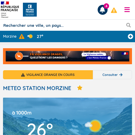
4
27°
Morzine
Prévisions
TOUS LES RÉSULTATS
VIGILANCE ORANGE EN COURS
Consulter
Articles
METEO STATION MORZINE
à 1000m
26°