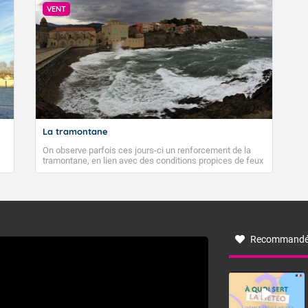
VENT
La tramontane
On observe parfois ces jours-ci un renforcement de la
tramontane, en lien avec des conditions propices de feux
de forêt. Mais qu'est-ce que la tramontane ? Quelles sont
ses caractéristiques ? La tramontane est un vent
turbulent soufflant de secteur nord-ouest à nord, ou ouest
à nord-ouest, dans un secteur qui part du Roussillon à la
vallée de l’Aude et à l’ouest de l’Hérault. L’étymologie de
ce vent vient du latin trasmontanus, signifiant au-delà des
monts, en allusion aux régions montagneuses d’où
Recommandé
provient ce vent.