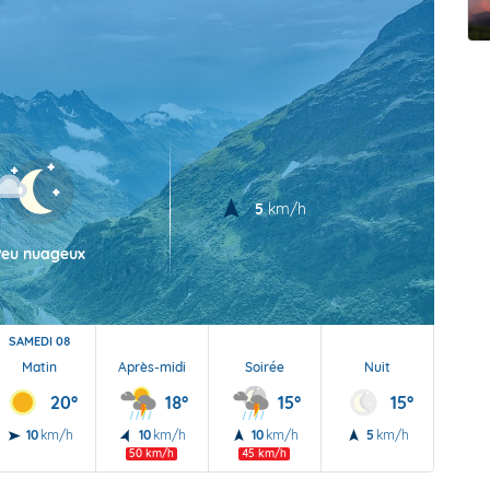
t Futuna
oid
5
km/h
Peu nuageux
SAMEDI 08
Matin
Après-midi
Soirée
Nuit
20°
18°
15°
15°
10
km/h
10
km/h
10
km/h
5
km/h
50 km/h
45 km/h