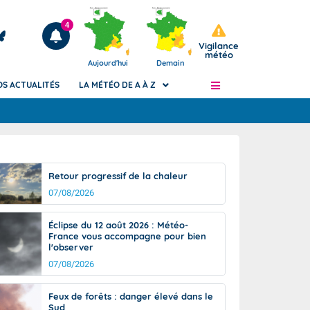
4
Vigilance
météo
Aujourd'hui
Demain
OS ACTUALITÉS
LA MÉTÉO DE A À Z
Articles
ngers
Retour progressif de la chaleur
Phénomènes dangereux de J+2 à J+7
07/08/2026
civile
Avertissement pluies intenses à l'échelle
des communes (Apic)
és
Éclipse du 12 août 2026 : Météo-
Bulletins Marine
France vous accompagne pour bien
ateur de
Bulletins d'estimation du risque
l'observer
d'avalanche
07/08/2026
-pompier
Météo des forêts
Feux de forêts : danger élevé dans le
Vigicrues
Sud