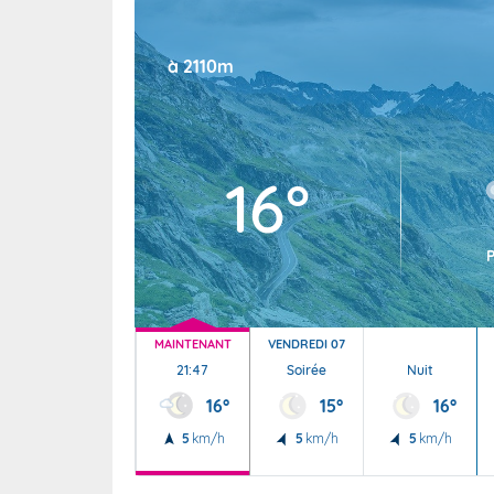
Wallis e
Grand fr
à 2110m
16°
MAINTENANT
VENDREDI 07
21:47
Soirée
Nuit
16°
15°
16°
5
km/h
5
km/h
5
km/h