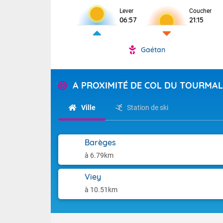
Lever
Coucher
06:57
21:15
Gaétan
A PROXIMITÉ DE COL DU TOURMAL
Voici les tem
Ville
Station de ski
31 Lyon : 35 
: 32 Nancy : 
32 Lille : 28 
Barèges
TENDANCE P
Demain : sam
à 6.79km
Pour la sema
Très chaud
Viey
Au niveau du 
En matinée, le
températures 
à 10.51km
Le soleil domi
Tendance des
donnent quel
2026 :
sur les Pyrén