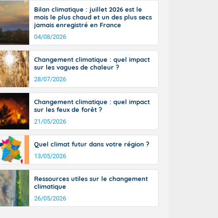
orages
aison.
Bilan climatique : juillet 2026 est le
ne, le Poitou-
mois le plus chaud et un des plus secs
 de 8 à 13
jamais enregistré en France
re 26 sur le
04/08/2026
 nouveau
 dans le sud-
Changement climatique : quel impact
sur les vagues de chaleur ?
28/07/2026
Changement climatique : quel impact
sur les feux de forêt ?
21/05/2026
Quel climat futur dans votre région ?
13/05/2026
Ressources utiles sur le changement
climatique
26/05/2026