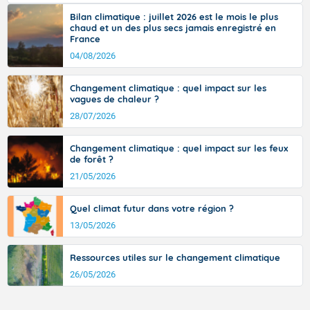
tramontane ? Quelles sont ses caractéristiques ? La tramontane est un
Languedoc-Roussillon, la Provence et le sud de Rhône-
vent turbulent soufflant de secteur nord-ouest à nord, ou ouest à nord-
Bilan climatique : juillet 2026 est le mois le plus
Alpes avec des maximales atteignant 32 à 36 degrés,
ouest, dans un secteur qui part du Roussillon à la vallée de l’Aude et à
chaud et un des plus secs jamais enregistré en
l’ouest de l’Hérault. L’étymologie de ce vent vient du latin trasmontanus,
localement 38-39 degrés dans le Var. Du nord de
France
signifiant au-delà des monts, en allusion aux régions montagneuses
Rhône-Alpes à l'Alsace, prévoyez 29 à 32 degrés. Plus à
d’où provient ce vent.
04/08/2026
l'ouest, il fait 25 à 30 degrés dans les terres et 20 à 23
degrés du Finistère au Nord-Pas-de-Calais.
Changement climatique : quel impact sur les
vagues de chaleur ?
28/07/2026
Fermer
Changement climatique : quel impact sur les feux
de forêt ?
21/05/2026
Quel climat futur dans votre région ?
13/05/2026
Ressources utiles sur le changement climatique
26/05/2026