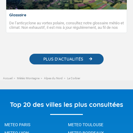
Glossaire
De l’anticyclone au vortex polaire, consultez notre glossaire météo et
climat. Non exhaustif, il est mis à jour régulièrement, au fil de nos
publications. Vous y trouverez également des liens utiles vers nos
contenus pédagogiques concernant les phénomènes
météorologiques et des informations scientifiques sur le
changement climatique.
PLUS D'ACTUALITÉS
Accueil
Météo Montagne
Alpes du Nord
Le Corbier
Top 20 des villes les plus consultées
METEO PARIS
METEO TOULOUSE
METEO LYON
METEO BORDEAUX