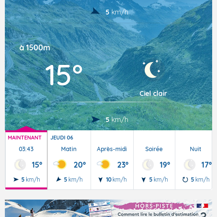
5
km/h
à 1500m
15°
Ciel clair
5
km/h
MAINTENANT
JEUDI 06
03:43
Matin
Après-midi
Soirée
Nuit
15°
20°
23°
19°
17°
5
km/h
5
km/h
10
km/h
5
km/h
5
km/h