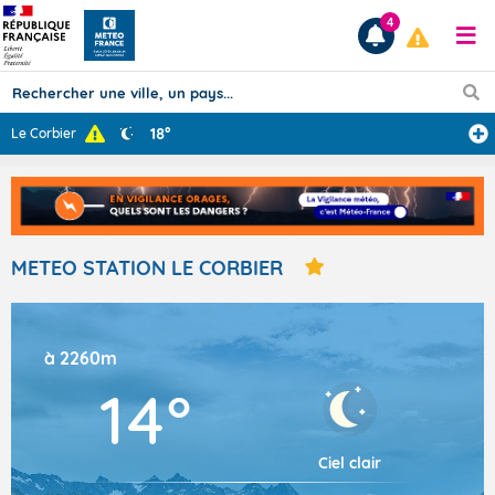
4
18°
Le Corbier
Prévisions
TOUS LES RÉSULTATS
METEO STATION LE CORBIER
Articles
à 2260m
14°
Ciel clair