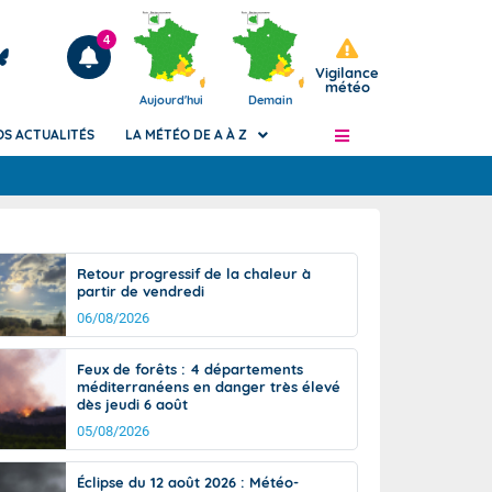
4
Vigilance
météo
Aujourd'hui
Demain
OS ACTUALITÉS
LA MÉTÉO DE A À Z
Articles
ngers
Retour progressif de la chaleur à
Phénomènes dangereux de J+2 à J+7
partir de vendredi
civile
Avertissement pluies intenses à l'échelle
06/08/2026
des communes (Apic)
és
Bulletins Marine
Feux de forêts : 4 départements
méditerranéens en danger très élevé
ateur de
Bulletins d'estimation du risque
dès jeudi 6 août
d'avalanche
05/08/2026
-pompier
Météo des forêts
Vigicrues
Éclipse du 12 août 2026 : Météo-