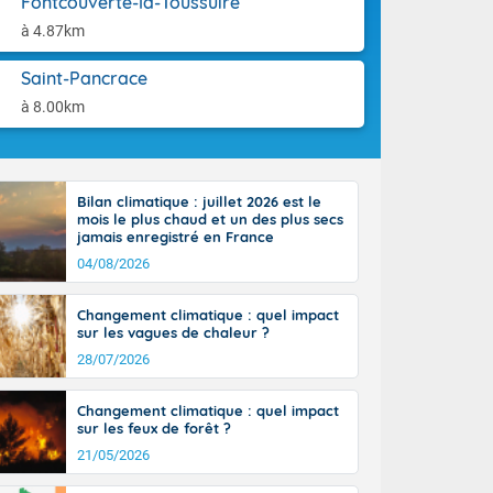
Fontcouverte-la-Toussuire
tes
aison.
 possible sur
à 4.87km
e, avec des
bourgeonnent
Saint-Pancrace
rse sur le sud
à 8.00km
 sur la
d à nord-ouest
 entre 50 et
ur résiste sur
Bilan climatique : juillet 2026 est le
imales
mois le plus chaud et un des plus secs
Rhône-Alpes à
jamais enregistré en France
 terres et 20
04/08/2026
Changement climatique : quel impact
sur les vagues de chaleur ?
28/07/2026
ble du
Changement climatique : quel impact
es
sur les feux de forêt ?
u'à 50-60 km/h
21/05/2026
ilent les
ttoral l'après-