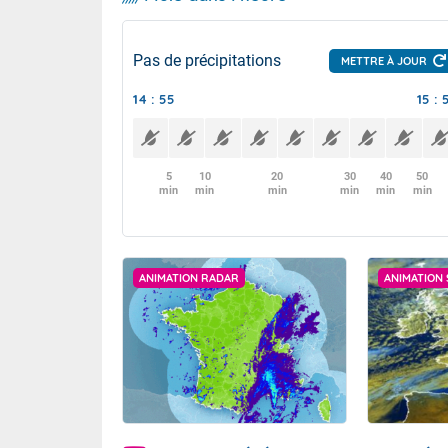
Pas de précipitations
METTRE À JOUR
14 : 55
15 : 
5
10
20
30
40
50
min
min
min
min
min
min
ANIMATION RADAR
ANIMATION 