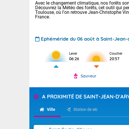
Avec le changement climatique, nos forêts sont
Découvrez la Météo des forêts, cet outil qui pe
Toulouse, où l'on retrouve Jean-Christophe Vi
France.
Ephéméride du 06 août à Saint-Jean-
Voici les tem
Lever
Coucher
06:26
20:57
: 18/23 Paris
Clermont-Fd :
Limoges : 20/
Sauveur
Lille : 19/24
TENDANCE P
Cet après-mid
Pour la sema
A PROXIMITÉ DE SAINT-JEAN-D'AR
Risque orag
orange cani
Cette semain
temps devrait 
du-Sud (2A)
Ville
Station de ski
(69), Var (8
Tendance des
2026 :
Sur le Sud-Oue