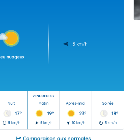
t Futuna
oid
5
km/h
Peu nuageux
VENDREDI 07
Nuit
Matin
Après-midi
Soirée
Nu
17°
19°
23°
18°
5
km/h
5
km/h
10
km/h
5
km/h
5
Comparaison aux normales