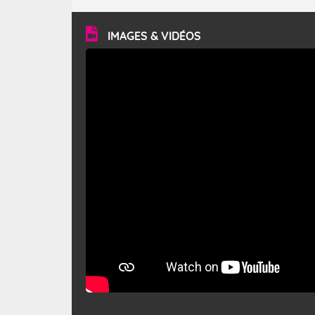
turbulent et généralement sec, pouvant souffler à une
vitesse moyenne de 50 km/h et atteindre 80 à 100 km/h
en rafales, parfois davantage. Il parcourt la basse vallée
du Rhône et la Provence et envahit le littoral
IMAGES & VIDÉOS
méditerranéen à partir de la Camargue.