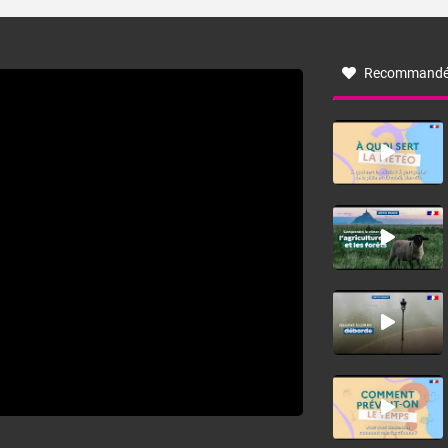
turbulent soufflant de secteur nord-ouest à nord, ou ouest
à nord-ouest, dans un secteur qui part du Roussillon à la
vallée de l’Aude et à l’ouest de l’Hérault. L’étymologie de
ce vent vient du latin trasmontanus, signifiant au-delà des
monts, en allusion aux régions montagneuses d’où
Recommandé
provient ce vent.