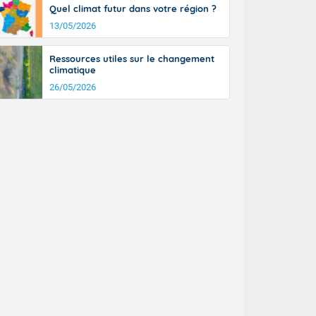
Quel climat futur dans votre région ?
n général, 14
r
13/05/2026
sse, il fait
ouvent 30 à 35
Ressources utiles sur le changement
climatique
26/05/2026