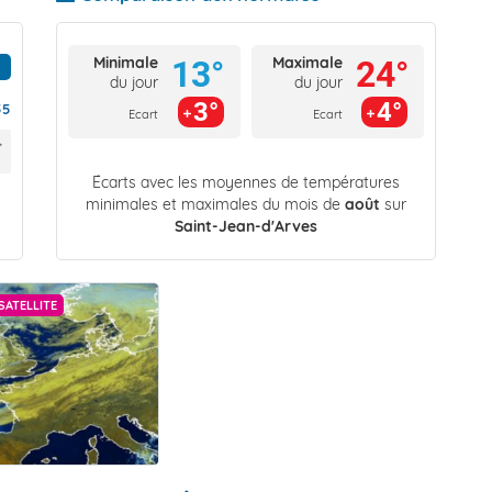
Minimale
Maximale
13°
24°
du jour
du jour
3°
4°
55
Ecart
Ecart
Écarts avec les moyennes de températures
minimales et maximales du mois de
août
sur
Saint-Jean-d'Arves
SATELLITE