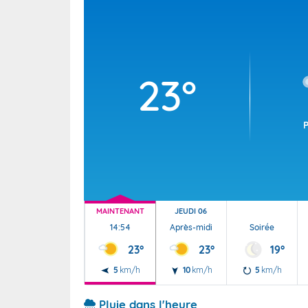
Wallis e
Grand fr
23°
MAINTENANT
JEUDI 06
14:54
Après-midi
Soirée
23°
23°
19°
5
km/h
10
km/h
5
km/h
Pluie dans l'heure