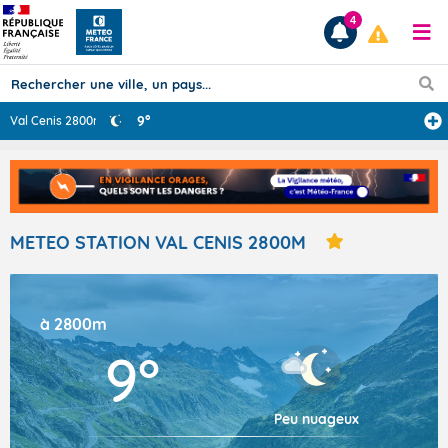
4
9°
Val Cenis 2800m
...
Prévisions
TOUS LES RÉSULTATS
METEO STATION VAL CENIS 2800M
Articles
à 2800m
9°
Peu nuageux