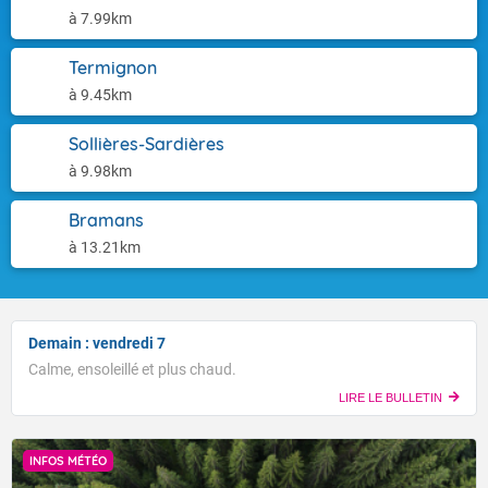
à 7.99km
Termignon
à 9.45km
Sollières-Sardières
à 9.98km
Bramans
à 13.21km
Demain : vendredi 7
Calme, ensoleillé et plus chaud.
LIRE LE BULLETIN
INFOS MÉTÉO