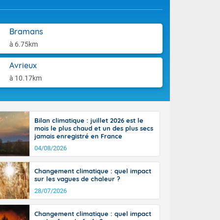
-France jusque
aison.
ue sur la Corse
 beauté le
Bramans
chaine des
r moments. En
à 6.75km
gagne en
artie d'après-
Avrieux
de nuit
à 10.17km
ces orages,
u jour, le
lus au sud,
en hausse, en
 quasi-
Bilan climatique : juillet 2026 est le
mois le plus chaud et un des plus secs
pays et même
jamais enregistré en France
04/08/2026
Changement climatique : quel impact
sur les vagues de chaleur ?
28/07/2026
Changement climatique : quel impact