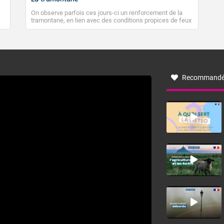
On observe parfois ces jours-ci un renforcement de la
tramontane, en lien avec des conditions propices de feux
de forêt. Mais qu'est-ce que la tramontane ? Quelles sont
ses caractéristiques ? La tramontane est un vent
turbulent soufflant de secteur nord-ouest à nord, ou ouest
à nord-ouest, dans un secteur qui part du Roussillon à la
vallée de l’Aude et à l’ouest de l’Hérault. L’étymologie de
ce vent vient du latin trasmontanus, signifiant au-delà des
monts, en allusion aux régions montagneuses d’où
Recommandé
provient ce vent.