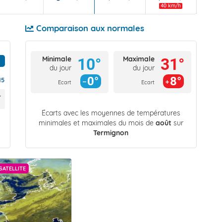
40 km/h
Comparaison aux normales
Minimale
Maximale
10°
31°
du jour
du jour
0°
8°
15
Ecart
Ecart
Écarts avec les moyennes de températures
minimales et maximales du mois de
août
sur
Termignon
SATELLITE