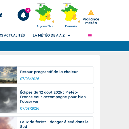
4
Vigilance
météo
Aujourd'hui
Demain
OS ACTUALITÉS
LA MÉTÉO DE A À Z
Articles
ngers
Retour progressif de la chaleur
Phénomènes dangereux de J+2 à J+7
07/08/2026
civile
Avertissement pluies intenses à l'échelle
des communes (Apic)
és
Éclipse du 12 août 2026 : Météo-
Bulletins Marine
France vous accompagne pour bien
l'observer
ateur de
Bulletins d'estimation du risque
d'avalanche
07/08/2026
-pompier
Météo des forêts
Feux de forêts : danger élevé dans le
Vigicrues
Sud