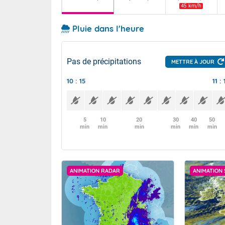
45 km/h
Pluie dans l'heure
Pas de précipitations
METTRE À JOUR
10 : 15
11 : 
5
10
20
30
40
50
min
min
min
min
min
min
ANIMATION RADAR
ANIMATION 