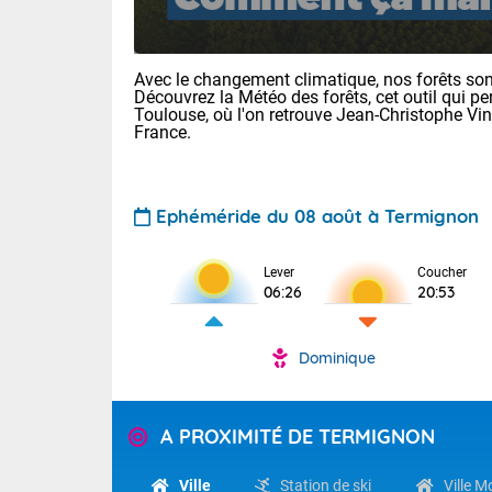
Avec le changement climatique, nos forêts sont
Découvrez la Météo des forêts, cet outil qui pe
Toulouse, où l'on retrouve Jean-Christophe Vi
France.
Voici les tem
Ephéméride du 08 août à Termignon
: 13/28 Paris
Clermont-Fd :
Limoges : 19/
Lever
Coucher
06:26
20:53
Lille : 14/29
TENDANCE P
Aujourd'hui 
Dominique
Pour la sema
Très chaud
départemen
Au niveau du 
températures 
Maritimes 
A PROXIMITÉ DE TERMIGNON
(26), Gard 
Tendance des
(83), et Vau
2026 :
Ville
Station de ski
Ville 