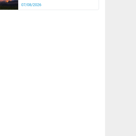
07/08/2026
rée
Nuit
18°
15°
km/h
5
km/h