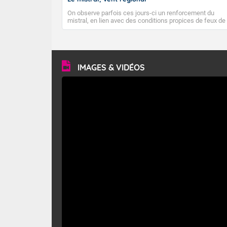
On observe parfois ces jours-ci un renforcement du
mistral, en lien avec des conditions propices de feux de
forêt. Mais qu'est-ce que le mistral ? Quelles sont ses
caractéristiques ? Le mistral est un vent régional,
turbulent et généralement sec, pouvant souffler à une
vitesse moyenne de 50 km/h et atteindre 80 à 100 km/h
en rafales, parfois davantage. Il parcourt la basse vallée
du Rhône et la Provence et envahit le littoral
IMAGES & VIDÉOS
méditerranéen à partir de la Camargue.