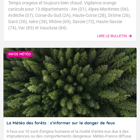
Temps orageux et toujours bien chaud. Vigilance orange
canicule pour 13 départements : Ain (01), Alpes-Maritimes (06),
Ardèche (07), Corse-du-Sud (2A), Haute-Corse (2B), Drôme (26),
Gard (30), Isère (38), Rhône (69), Savoie (73), Haute-Savoie
(74), Var (83) et Vaucluse (84).
LIRE LE BULLETIN
INFOS MÉTÉO
La Météo des forêts : s’informer sur le danger de feux
9 feux sur 10 sont d’origine humaine et la moitié d’entre eux due à des
imprudences ou des comportements dangereux. Météo-France diffuse