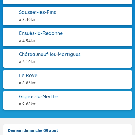
Sausset-les-Pins
à 3.40km
Ensuès-la-Redonne
à 4.94km
Châteauneuf-les-Martigues
à 6.10km
Le Rove
à 8.86km
Gignac-la-Nerthe
à 9.68km
Demain dimanche 09 août