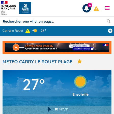
4
26°
Carry le Rouet
Prévisions
TOUS LES RÉSULTATS
METEO CARRY LE ROUET PLAGE
Articles
27°
Ensoleillé
10
km/h