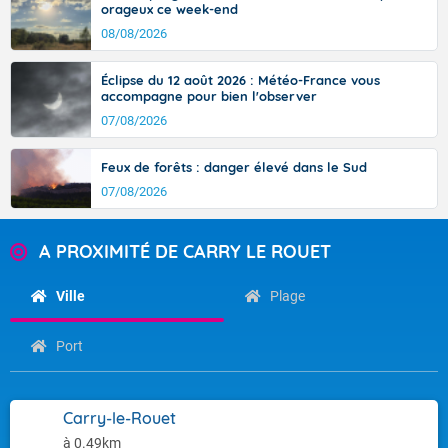
orageux ce week-end
08/08/2026
Éclipse du 12 août 2026 : Météo-France vous
accompagne pour bien l'observer
07/08/2026
Feux de forêts : danger élevé dans le Sud
07/08/2026
A PROXIMITÉ DE CARRY LE ROUET
Ville
Plage
Port
Carry-le-Rouet
à 0.49km