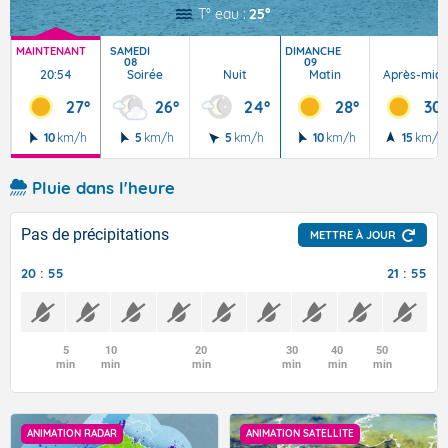
T° eau :
25°
MAINTENANT
SAMEDI
DIMANCHE
08
09
20:54
Soirée
Nuit
Matin
Après-midi
27°
26°
24°
28°
30°
10
km/h
5
km/h
5
km/h
10
km/h
15
km/h
Pluie dans l'heure
Pas de précipitations
METTRE À JOUR
20 : 55
21 : 55
5
10
20
30
40
50
min
min
min
min
min
min
ANIMATION RADAR
ANIMATION SATELLITE