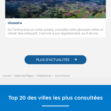
Glossaire
De l’anticyclone au vortex polaire, consultez notre glossaire météo et
climat. Non exhaustif, il est mis à jour régulièrement, au fil de nos
publications. Vous y trouverez également des liens utiles vers nos
contenus pédagogiques concernant les phénomènes
météorologiques et des informations scientifiques sur le
changement climatique.
PLUS D'ACTUALITÉS
Accueil
Météo des Plages
Méditerranée
Carry le Rouet
Top 20 des villes les plus consultées