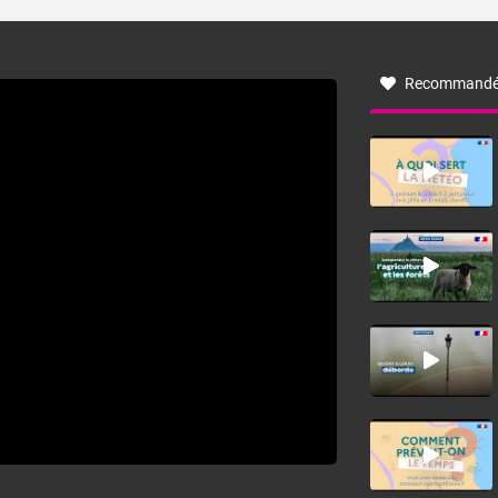
turbulent soufflant de secteur nord-ouest à nord, ou ouest
à nord-ouest, dans un secteur qui part du Roussillon à la
vallée de l’Aude et à l’ouest de l’Hérault. L’étymologie de
ce vent vient du latin trasmontanus, signifiant au-delà des
monts, en allusion aux régions montagneuses d’où
Recommandé
provient ce vent.