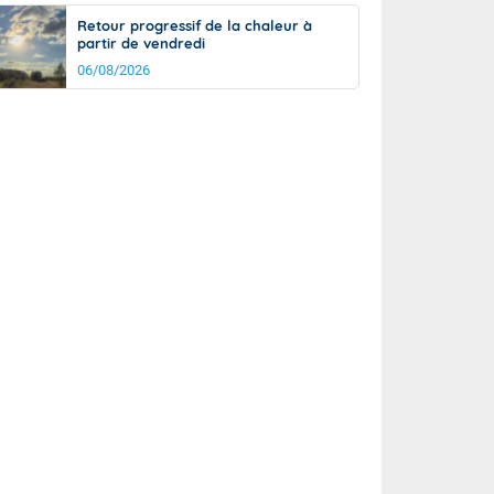
Retour progressif de la chaleur à
partir de vendredi
06/08/2026
rée
Nuit
27°
24°
km/h
5
km/h