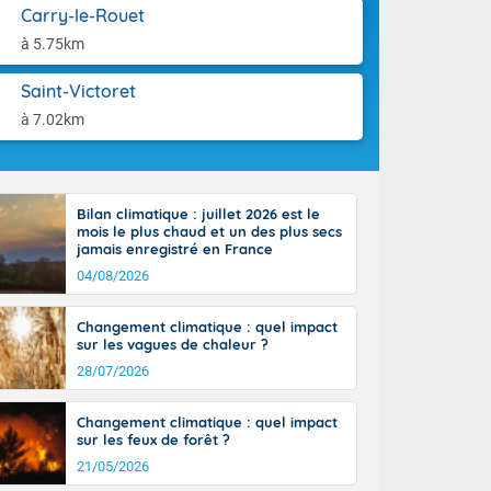
ttoral l'après-
aison.
Carry-le-Rouet
n général, 14
à 5.75km
r
sse, il fait
Saint-Victoret
ouvent 30 à 35
à 7.02km
Bilan climatique : juillet 2026 est le
mois le plus chaud et un des plus secs
jamais enregistré en France
04/08/2026
Changement climatique : quel impact
sur les vagues de chaleur ?
28/07/2026
Changement climatique : quel impact
sur les feux de forêt ?
21/05/2026