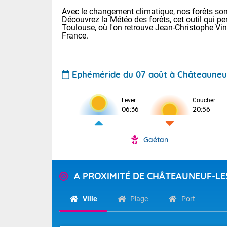
Avec le changement climatique, nos forêts sont
Découvrez la Météo des forêts, cet outil qui pe
Toulouse, où l'on retrouve Jean-Christophe Vi
France.
Ephéméride du 07 août à Châteauneu
Lever
Coucher
Voici les tem
06:36
20:56
28 Lyon : 31 
: 27 Nancy : 
31 Lille : 26 
Gaétan
TENDANCE P
Aujourd'hui :
Pour la sema
Calme, enso
A PROXIMITÉ DE CHÂTEAUNEUF-L
Cette semain
La journée s'
temps devrait 
Ville
Plage
Port
territoire. O
Tendance des
pyrénéennes, l
2026 :
alors que la 