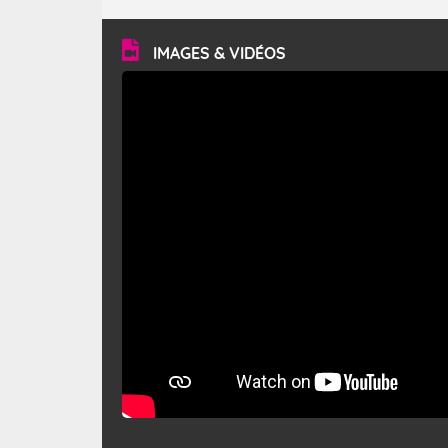
turbulent et généralement sec, pouvant souffler à une
vitesse moyenne de 50 km/h et atteindre 80 à 100 km/h
en rafales, parfois davantage. Il parcourt la basse vallée
du Rhône et la Provence et envahit le littoral
IMAGES & VIDÉOS
méditerranéen à partir de la Camargue.