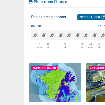
Pluie dans l'heure
Pas de précipitations
METTRE À JOUR
06 : 30
07 : 
5
10
20
30
40
50
min
min
min
min
min
min
ANIMATION RADAR
ANIMATION 