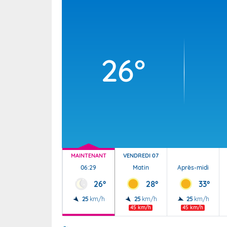
Wallis e
Grand fr
26°
MAINTENANT
VENDREDI 07
06:29
Matin
Après-midi
26°
28°
33°
25
km/h
25
km/h
25
km/h
45 km/h
45 km/h