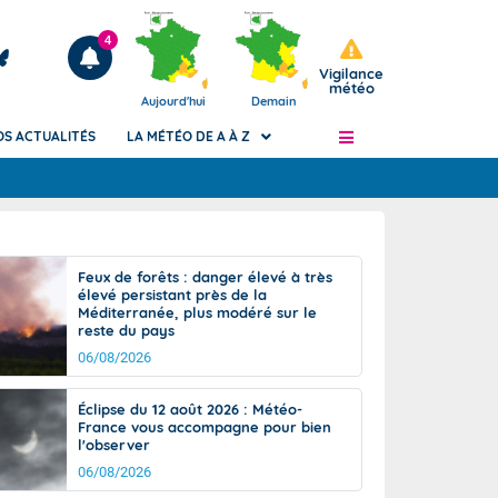
4
Vigilance
météo
Aujourd'hui
Demain
OS ACTUALITÉS
LA MÉTÉO DE A À Z
Articles
ngers
Feux de forêts : danger élevé à très
Phénomènes dangereux de J+2 à J+7
élevé persistant près de la
civile
Méditerranée, plus modéré sur le
Avertissement pluies intenses à l'échelle
reste du pays
des communes (Apic)
és
06/08/2026
Bulletins Marine
ateur de
Bulletins d'estimation du risque
Éclipse du 12 août 2026 : Météo-
d'avalanche
France vous accompagne pour bien
-pompier
l'observer
Météo des forêts
06/08/2026
Vigicrues