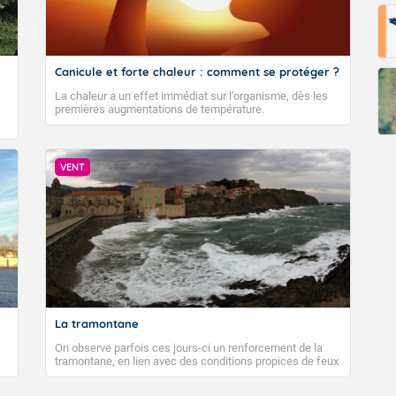
Canicule et forte chaleur : comment se protéger ?
La chaleur a un effet immédiat sur l’organisme, dès les
premières augmentations de température.
VENT
La tramontane
On observe parfois ces jours-ci un renforcement de la
tramontane, en lien avec des conditions propices de feux
de forêt. Mais qu'est-ce que la tramontane ? Quelles sont
ses caractéristiques ? La tramontane est un vent