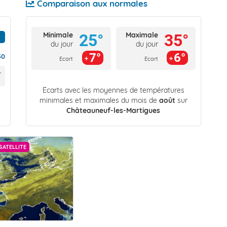
Comparaison aux normales
Minimale
Maximale
25°
35°
du jour
du jour
7°
6°
30
Ecart
Ecart
Écarts avec les moyennes de températures
minimales et maximales du mois de
août
sur
Châteauneuf-les-Martigues
SATELLITE