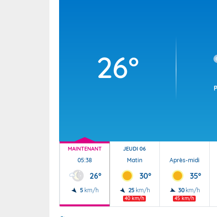
Wallis e
Grand fr
26°
MAINTENANT
JEUDI 06
05:38
Matin
Après-midi
26°
30°
35°
5
km/h
25
km/h
30
km/h
40 km/h
45 km/h