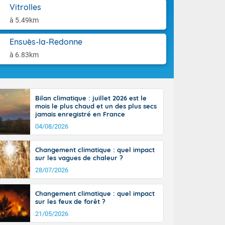
aison.
Vitrolles
n ensoleillée,
 nuages
à 5.49km
sionner une
lpes
Ensuès-la-Redonne
iques, le vent
à 6.83km
et tramontane
. Les
. Il fait 12 à
uages, elles
terranéen et
Bilan climatique : juillet 2026 est le
mois le plus chaud et un des plus secs
ste sur le
jamais enregistré en France
ales
04/08/2026
Rhône-Alpes à
 terres et 20
Changement climatique : quel impact
sur les vagues de chaleur ?
28/07/2026
Changement climatique : quel impact
sur les feux de forêt ?
21/05/2026