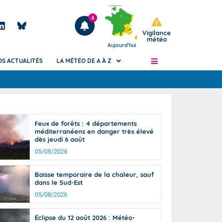
4
Vigilance
météo
Aujourd'hui
OS ACTUALITÉS
LA MÉTÉO DE A À Z
Articles
ngers
Feux de forêts : 4 départements
Phénomènes dangereux de J+2 à J+7
méditerranéens en danger très élevé
civile
dès jeudi 6 août
Avertissement pluies intenses à l'échelle
des communes (Apic)
05/08/2026
és
Bulletins Marine
Baisse temporaire de la chaleur, sauf
ateur de
Bulletins d'estimation du risque
dans le Sud-Est
d'avalanche
05/08/2026
-pompier
Météo des forêts
Vigicrues
Éclipse du 12 août 2026 : Météo-