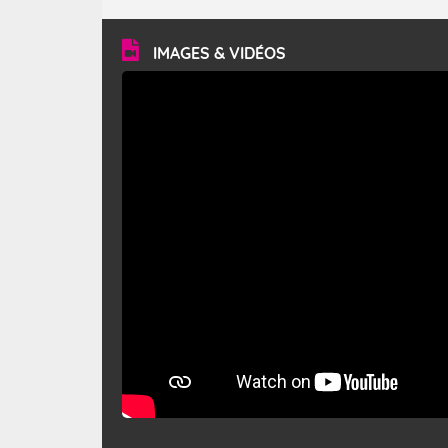
turbulent et généralement sec, pouvant souffler à une
vitesse moyenne de 50 km/h et atteindre 80 à 100 km/h
en rafales, parfois davantage. Il parcourt la basse vallée
du Rhône et la Provence et envahit le littoral
IMAGES & VIDÉOS
méditerranéen à partir de la Camargue.