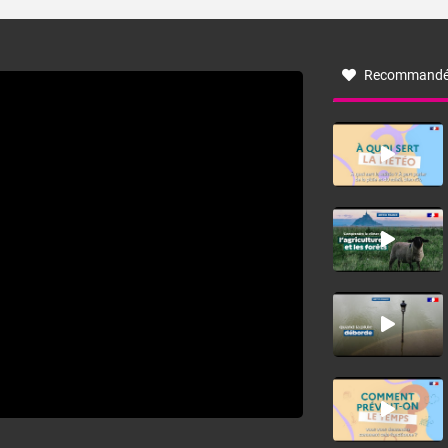
turbulent soufflant de secteur nord-ouest à nord, ou ouest
à nord-ouest, dans un secteur qui part du Roussillon à la
vallée de l’Aude et à l’ouest de l’Hérault. L’étymologie de
ce vent vient du latin trasmontanus, signifiant au-delà des
monts, en allusion aux régions montagneuses d’où
Recommandé
provient ce vent.