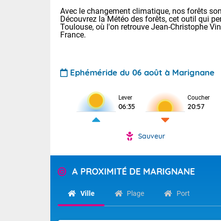
Avec le changement climatique, nos forêts sont
Découvrez la Météo des forêts, cet outil qui pe
Toulouse, où l'on retrouve Jean-Christophe Vi
France.
Ephéméride du 06 août à Marignane
Voici les tem
Lever
Coucher
Lyon : 33 Bia
06:35
20:57
25 Nancy : 29
30 Lille : 24 
Sauveur
Aujourd'hui : 
TENDANCE P
Risque ora
Pour la sema
A PROXIMITÉ DE MARIGNANE
Vigilance ora
Cette semain
devrait rester
(2A), Haute-C
Ville
Plage
Port
(84). Sur le 
Tendance des
de journée, l
2026 :
Sur les crête