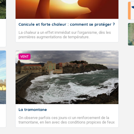
Canicule et forte chaleur : comment se protéger ?
La chaleur a un effet immédiat sur l’organisme, dès les
premières augmentations de température.
VENT
La tramontane
On observe parfois ces jours-ci un renforcement de la
tramontane, en lien avec des conditions propices de feux
de forêt. Mais qu'est-ce que la tramontane ? Quelles sont
ses caractéristiques ? La tramontane est un vent