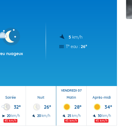
t Futuna
oid
5
km/h
T° eau :
26°
Peu nuageux
VENDREDI 07
Soirée
Nuit
Matin
Après-midi
Soi
32°
26°
28°
34°
20
km/h
20
km/h
25
km/h
30
km/h
20
45 km/h
45 km/h
45 km/h