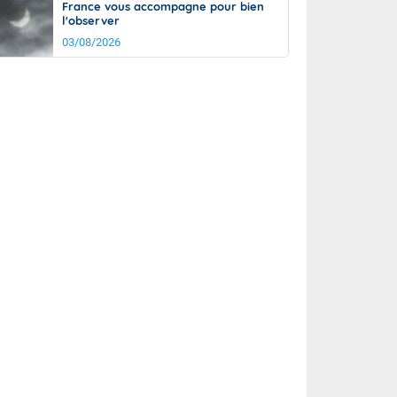
France vous accompagne pour bien
l'observer
03/08/2026
rée
Nuit
29°
24°
km/h
10
km/h