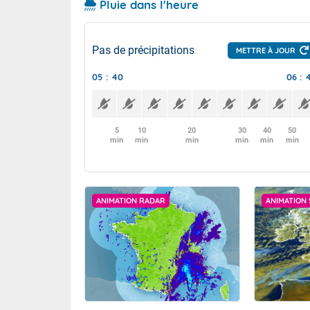
Pluie dans l'heure
Pas de précipitations
METTRE À JOUR
05 : 40
06 : 
5
10
20
30
40
50
min
min
min
min
min
min
ANIMATION RADAR
ANIMATION 