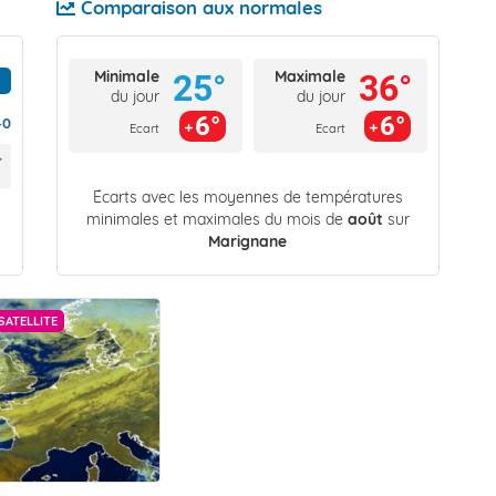
Comparaison aux normales
Minimale
Maximale
25°
36°
du jour
du jour
6°
6°
40
Ecart
Ecart
Écarts avec les moyennes de températures
minimales et maximales du mois de
août
sur
Marignane
SATELLITE