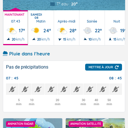
T° eau :
20°
MAINTENANT
SAMEDI
08
07:43
Matin
Après-midi
Soirée
Nuit
17°
24°
28°
22°
19°
20
km/h
20
km/h
15
km/h
10
km/h
15
km/h
Pluie dans l'heure
Pas de précipitations
METTRE À JOUR
07 : 45
08 : 45
5
10
20
30
40
50
min
min
min
min
min
min
ANIMATION RADAR
ANIMATION SATELLITE