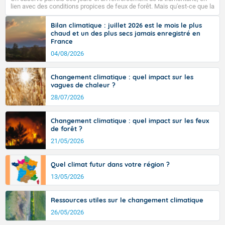
Sud-Ouest. Les 30 degrés seront de nouveau dépassés
lien avec des conditions propices de feux de forêt. Mais qu'est-ce que la
tramontane ? Quelles sont ses caractéristiques ? La tramontane est un
sur la quasi-totalité du pays, hors côtes de Manche,
vent turbulent soufflant de secteur nord-ouest à nord, ou ouest à nord-
Bilan climatique : juillet 2026 est le mois le plus
avec 34 à 38 degrés dans le sud du pays et même
ouest, dans un secteur qui part du Roussillon à la vallée de l’Aude et à
chaud et un des plus secs jamais enregistré en
localement 38 ou 39 sur Midi-Pyrénées, et 39 à 40
l’ouest de l’Hérault. L’étymologie de ce vent vient du latin trasmontanus,
France
signifiant au-delà des monts, en allusion aux régions montagneuses
dans le Gard.
d’où provient ce vent.
04/08/2026
Changement climatique : quel impact sur les
vagues de chaleur ?
Fermer
28/07/2026
Changement climatique : quel impact sur les feux
de forêt ?
21/05/2026
Quel climat futur dans votre région ?
13/05/2026
Ressources utiles sur le changement climatique
26/05/2026