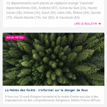
12 départements sont placés en vigilance orange "Canicule" :
Alpes-Maritimes (06), Ardèche (07), Corse-du-Sud (2A), Haute-
Corse (2B), Drôme (26), Gard (30), Isère (38), Rhône (69), Savoie
(73), Haute-Savoie (74), Var (83), et Vaucluse (84).
LIRE LE BULLETIN
INFOS MÉTÉO
La Météo des forêts : s’informer sur le danger de feux
9 feux sur 10 sont d’origine humaine et la moitié d’entre eux due à des
imprudences ou des comportements dangereux. Météo-France diffuse
depuis 2023 la Météo des forêts afin d’informer quotidiennement le