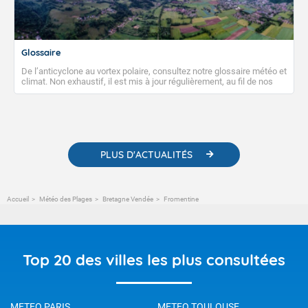
Glossaire
De l’anticyclone au vortex polaire, consultez notre glossaire météo et
climat. Non exhaustif, il est mis à jour régulièrement, au fil de nos
publications. Vous y trouverez également des liens utiles vers nos
contenus pédagogiques concernant les phénomènes
météorologiques et des informations scientifiques sur le
changement climatique.
PLUS D'ACTUALITÉS
Accueil
Météo des Plages
Bretagne Vendée
Fromentine
Top 20 des villes les plus consultées
METEO PARIS
METEO TOULOUSE