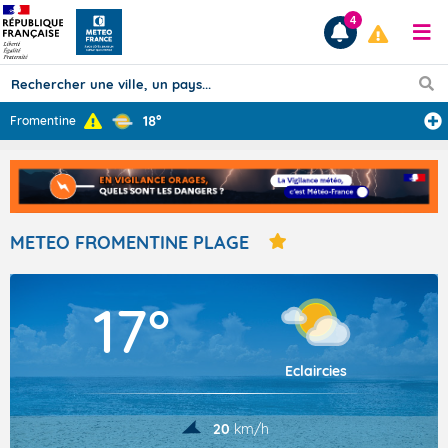
4
18°
Fromentine
Prévisions
TOUS LES RÉSULTATS
METEO FROMENTINE PLAGE
Articles
17°
Eclaircies
20
km/h